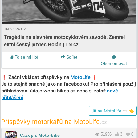
TN.NOVA.CZ
Tragédie na slavném motocyklovém závodě. Zemřel
elitní český jezdec Holán | TN.cz
To se mi líbí
Sdílet
Okomentovat
❗️ Začni vkládat příspěvky na
MotoLife
❗️
Je to stejně snadné jako na facebooku! Pro přihlášení použij
přihlašovací údaje webu bikes.cz nebo si založ
nové
přihlášení
.
Jít na MotoLife
.cz
👈
Příspěvky motorkářů na MotoLife
.cz
51956
3
0
Časopis Motorbike