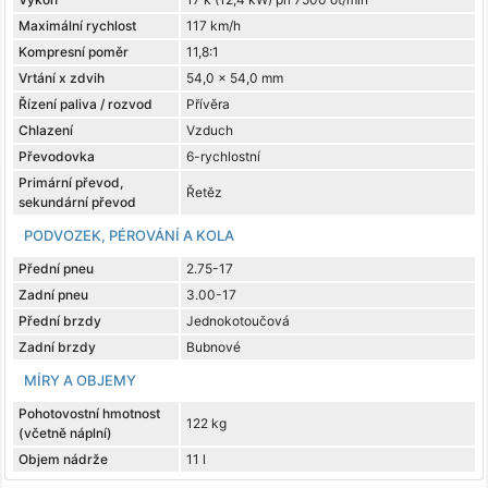
Maximální rychlost
117 km/h
Kompresní poměr
11,8:1
Vrtání x zdvih
54,0 x 54,0 mm
Řízení paliva / rozvod
Přívěra
Chlazení
Vzduch
Převodovka
6-rychlostní
Primární převod,
Řetěz
sekundární převod
PODVOZEK, PÉROVÁNÍ A KOLA
Přední pneu
2.75-17
Zadní pneu
3.00-17
Přední brzdy
Jednokotoučová
Zadní brzdy
Bubnové
MÍRY A OBJEMY
Pohotovostní hmotnost
122 kg
(včetně náplní)
Objem nádrže
11 l