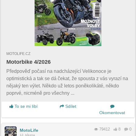
MOTOLIFE.CZ
Motorbike 4/2026
Předpověď počasí na nadcházející Velikonoce je
optimistická a tak se dá čekat, že spousta z vás vyrazí na
nějaký ten výlet. Někdo už letos poněkolikáté, někdo
poprvé, nicméně pro všechny ...
To se mi líbí
Sdílet
Okomentovat
79412
8
0
MotoLife
12. března