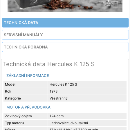
TECHNICKÁ DATA
SERVISNÍ MANUÁLY
TECHNICKÁ PORADNA
Technická data Hercules K 125 S
ZÁKLADNÍ INFORMACE
Model
Hercules K 125 S
Rok
1978
Kategorie
Všestranný
MOTOR A PŘEVODOVKA
Zdvihový objem
124 ccm
Typ motoru
Jednoválec, dvoutaktní
Výkon
17 k (12,4 kW) při 7500 ot/min