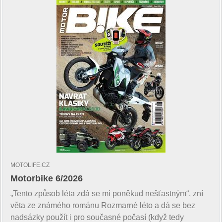
MOTOLIFE.CZ
Motorbike 6/2026
„Tento způsob léta zdá se mi poněkud nešťastným“, zní
věta ze známého románu Rozmarné léto a dá se bez
nadsázky použít i pro současné počasí (když tedy