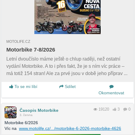
MOTOLIFE.CZ
Motorbike 7-8/2026
Letní dvoučíslo máme ještě o chlup raději, než ostatní
vydání Motorbike. A to i přes fakt, že je s ním víc práce –
má totiž 154 stran! Ale za prvé jsou v době jeho příprav ...
To se mi líbí
Sdílet
Okomentovat
19120
3
0
Časopis Motorbike
3. června
Motorbike 6/2026
Víc na
www.motolife.cz/.../motorbike-6-2026-motorbike-4626