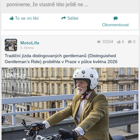
pomineme, že vlastně léto ještě ne ...
To se mi líbí
Sdílet
Okomentovat
33334
6
0
MotoLife
3. června
Tradiční jízda distingovaných gentlemanů (Distinguished
Gentleman’s Ride) proběhla v Praze v půlce května 2026