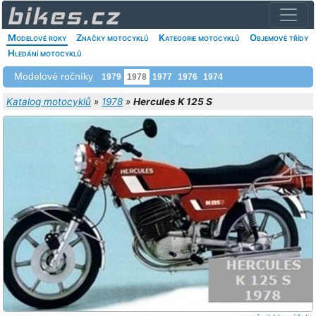
Modelové roky
Značky motocyklů
Kategorie motocyklů
Objemové třídy
Hledání motocyklů
Modelové ročníky
1979
1978
1977
1976
1974
Katalog motocyklů
»
1978
»
Hercules K 125 S