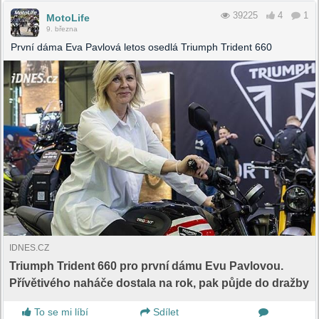
39225
4
1
MotoLife
9. března
První dáma Eva Pavlová letos osedlá Triumph Trident 660
IDNES.CZ
Triumph Trident 660 pro první dámu Evu Pavlovou.
Přívětivého naháče dostala na rok, pak půjde do dražby
To se mi líbí
Sdílet