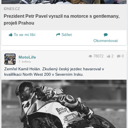
IDNES.CZ
Prezident Petr Pavel vyrazil na motorce s gentlemany,
projeli Prahou
To se mi líbí
Sdílet
Okomentovat
78072
2
0
MotoLife
7. května
Zemřel Kamil Holán. Zkušený český jezdec havaroval v
kvalifikaci North West 200 v Severním Irsku.