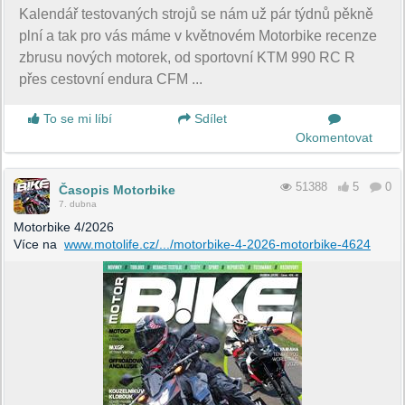
Kalendář testovaných strojů se nám už pár týdnů pěkně
plní a tak pro vás máme v květnovém Motorbike recenze
zbrusu nových motorek, od sportovní KTM 990 RC R
přes cestovní endura CFM ...
To se mi líbí
Sdílet
Okomentovat
51388
5
0
Časopis Motorbike
7. dubna
Motorbike 4/2026
Více na
www.motolife.cz/.../motorbike-4-2026-motorbike-4624