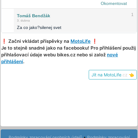
Okomentovat
1
Tomáš Bendžák
3. dubna
Za co jako?silenej svet
❗️ Začni vkládat příspěvky na
MotoLife
❗️
Je to stejně snadné jako na facebooku! Pro přihlášení použij
přihlašovací údaje webu bikes.cz nebo si založ
nové
přihlášení
.
Jít na MotoLife
.cz
👈
Podmínky zpracování osobních údajů
•
Podmínky zpracování