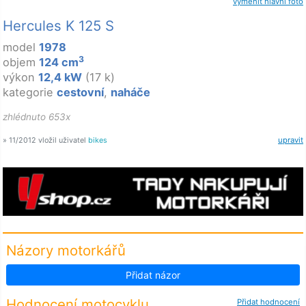
vyměnit hlavní foto
Hercules K 125 S
model
1978
3
objem
124 cm
výkon
12,4 kW
(17 k)
kategorie
cestovní
,
naháče
zhlédnuto 653x
» 11/2012 vložil uživatel
bikes
upravit
Názory motorkářů
Přidat názor
Hodnocení motocyklu
Přidat hodnocení