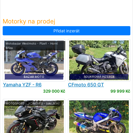
Motorky na prodej
Přidat inzerát
Motobazar Westmoto - Plzeň - Horní
Bříza
BAZAR MOTO
SOUKROMÁ INZERCE
Yamaha
YZF - R6
CFmoto
650 GT
329 000 Kč
99 999 Kč
MOTOSPORT - JIČÍNĚVES - (okr.Jičín)