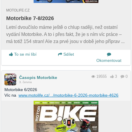
MOTOLIFE.CZ
Motorbike 7-8/2026
Letní dvoučíslo máme ještě o chlup raději, než ostatní
vydání Motorbike. A to i přes fakt, že je s ním víc práce –
má totiž 154 stran! Ale za prvé jsou v době jeho příprav ...
To se mi líbí
Sdílet
Okomentovat
19555
3
0
Časopis Motorbike
3. června
Motorbike 6/2026
Víc na
www.motolife.cz/.../motorbike-6-2026-motorbike-4626