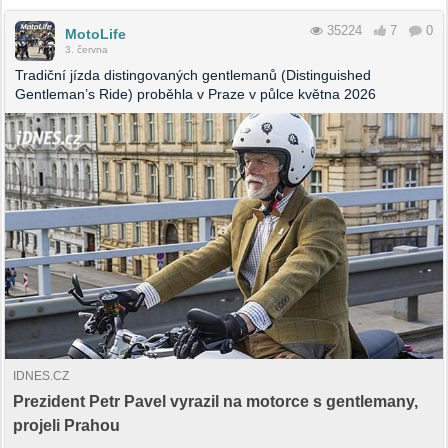
35224
7
0
MotoLife
3. června
Tradiční jízda distingovaných gentlemanů (Distinguished
Gentleman’s Ride) proběhla v Praze v půlce května 2026
IDNES.CZ
Prezident Petr Pavel vyrazil na motorce s gentlemany,
projeli Prahou