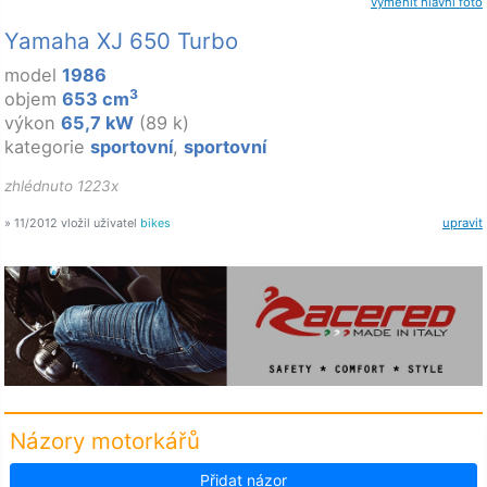
vyměnit hlavní foto
Yamaha XJ 650 Turbo
model
1986
3
objem
653 cm
výkon
65,7 kW
(89 k)
kategorie
sportovní
,
sportovní
zhlédnuto 1223x
» 11/2012 vložil uživatel
bikes
upravit
Názory motorkářů
Přidat názor