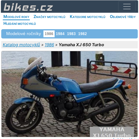
Modelové roky
Značky motocyklů
Kategorie motocyklů
Objemové třídy
Hledání motocyklů
Modelové ročníky
1986
1984
1983
1982
Katalog motocyklů
»
1986
»
Yamaha XJ 650 Turbo