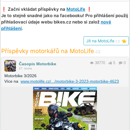
❗️ Začni vkládat příspěvky na
MotoLife
❗️
Je to stejně snadné jako na facebooku! Pro přihlášení použij
přihlašovací údaje webu bikes.cz nebo si založ
nové
přihlášení
.
Jít na MotoLife
.cz
👈
Příspěvky motorkářů na MotoLife
.cz
38770
5
0
Časopis Motorbike
27. února
Motorbike 3/2026
Více na
www.motolife.cz/.../motorbike-3-2023-motorbike-4623