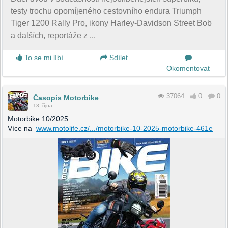
testy trochu opomíjeného cestovního endura Triumph
Tiger 1200 Rally Pro, ikony Harley-Davidson Street Bob
a dalších, reportáže z ...
To se mi líbí
Sdílet
Okomentovat
37064
0
0
Časopis Motorbike
13. října
Motorbike 10/2025
Více na
www.motolife.cz/.../motorbike-10-2025-motorbike-461e