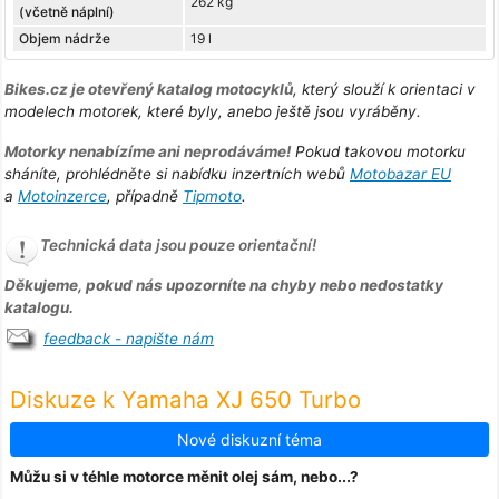
262 kg
(včetně náplní)
Objem nádrže
19 l
Bikes.cz je otevřený katalog motocyklů
, který slouží k orientaci v
modelech motorek, které byly, anebo ještě jsou vyráběny.
Motorky nenabízíme ani neprodáváme!
Pokud takovou motorku
sháníte, prohlédněte si nabídku inzertních webů
Motobazar EU
a
Motoinzerce
, případně
Tipmoto
.
Technická data jsou pouze orientační!
Děkujeme, pokud nás upozorníte na chyby nebo nedostatky
katalogu.
feedback - napište nám
Diskuze k Yamaha XJ 650 Turbo
Nové diskuzní téma
Můžu si v téhle motorce měnit olej sám, nebo...?