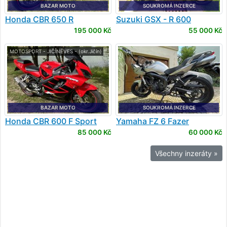
BAZAR MOTO
SOUKROMÁ INZERCE
Honda
CBR 650 R
Suzuki
GSX - R 600
195 000 Kč
55 000 Kč
MOTOSPORT - JIČÍNĚVES - (okr.Jičín)
BAZAR MOTO
SOUKROMÁ INZERCE
Honda
CBR 600 F Sport
Yamaha
FZ 6 Fazer
85 000 Kč
60 000 Kč
Všechny inzeráty »