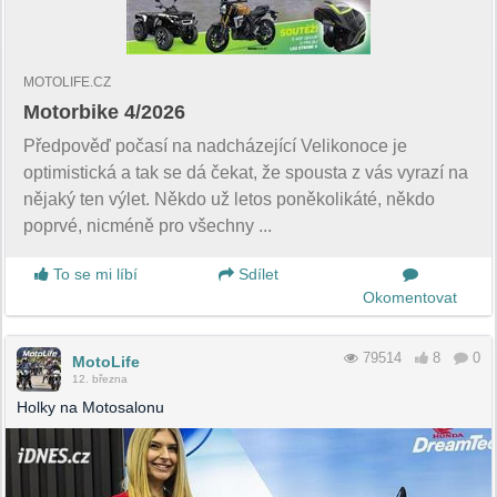
MOTOLIFE.CZ
Motorbike 4/2026
Předpověď počasí na nadcházející Velikonoce je
optimistická a tak se dá čekat, že spousta z vás vyrazí na
nějaký ten výlet. Někdo už letos poněkolikáté, někdo
poprvé, nicméně pro všechny ...
To se mi líbí
Sdílet
Okomentovat
79514
8
0
MotoLife
12. března
Holky na Motosalonu