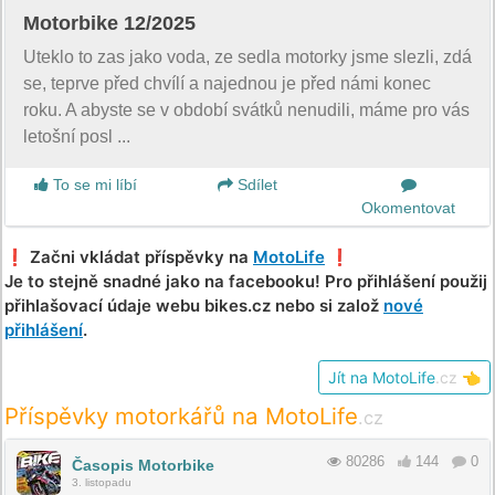
Motorbike 12/2025
Uteklo to zas jako voda, ze sedla motorky jsme slezli, zdá
se, teprve před chvílí a najednou je před námi konec
roku. A abyste se v období svátků nenudili, máme pro vás
letošní posl ...
To se mi líbí
Sdílet
Okomentovat
❗️ Začni vkládat příspěvky na
MotoLife
❗️
Je to stejně snadné jako na facebooku! Pro přihlášení použij
přihlašovací údaje webu bikes.cz nebo si založ
nové
přihlášení
.
Jít na MotoLife
.cz
👈
Příspěvky motorkářů na MotoLife
.cz
80286
144
0
Časopis Motorbike
3. listopadu