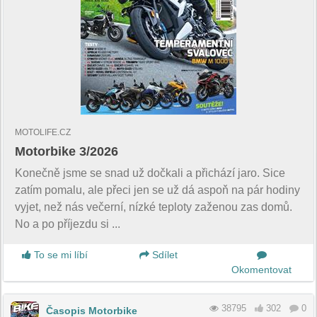
MOTOLIFE.CZ
Motorbike 3/2026
Konečně jsme se snad už dočkali a přichází jaro. Sice
zatím pomalu, ale přeci jen se už dá aspoň na pár hodiny
vyjet, než nás večerní, nízké teploty zaženou zas domů.
No a po příjezdu si ...
To se mi líbí
Sdílet
Okomentovat
38795
302
0
Časopis Motorbike