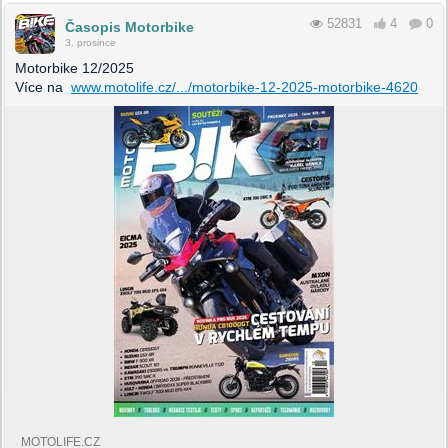
52831
4
0
Časopis Motorbike
3. prosince
Motorbike 12/2025
Více na
www.motolife.cz/.../motorbike-12-2025-motorbike-4620
MOTOLIFE.CZ