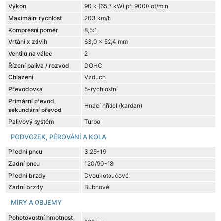
Výkon
90 k (65,7 kW) při 9000 ot/min
Maximální rychlost
203 km/h
Kompresní poměr
8,5:1
Vrtání x zdvih
63,0 x 52,4 mm
Ventilů na válec
2
Řízení paliva / rozvod
DOHC
Chlazení
Vzduch
Převodovka
5-rychlostní
Primární převod,
Hnací hřídel (kardan)
sekundární převod
Palivový systém
Turbo
PODVOZEK, PÉROVÁNÍ A KOLA
Přední pneu
3.25-19
Zadní pneu
120/90-18
Přední brzdy
Dvoukotoučové
Zadní brzdy
Bubnové
MÍRY A OBJEMY
Pohotovostní hmotnost