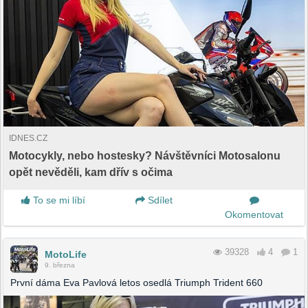
IDNES.CZ
Motocykly, nebo hostesky? Návštěvníci Motosalonu
opět nevěděli, kam dřív s očima
To se mi líbí
Sdílet
Okomentovat
39328
4
1
MotoLife
9. března
První dáma Eva Pavlová letos osedlá Triumph Trident 660