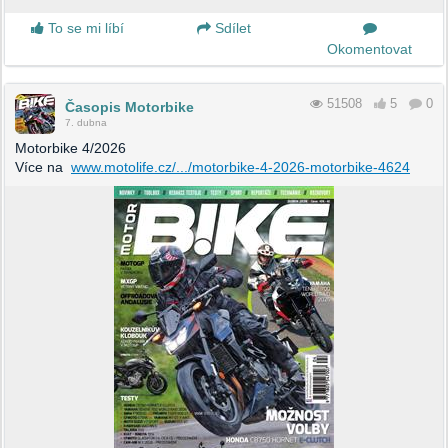
To se mi líbí
Sdílet
Okomentovat
51508
5
0
Časopis Motorbike
7. dubna
Motorbike 4/2026
Více na
www.motolife.cz/.../motorbike-4-2026-motorbike-4624