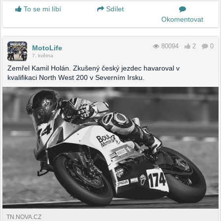
To se mi líbí
Sdílet
Okomentovat
80094
2
0
MotoLife
7. května
Zemřel Kamil Holán. Zkušený český jezdec havaroval v
kvalifikaci North West 200 v Severním Irsku.
TN.NOVA.CZ