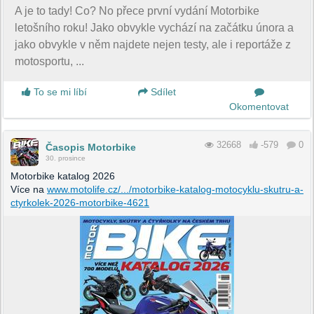
A je to tady! Co? No přece první vydání Motorbike
letošního roku! Jako obvykle vychází na začátku února a
jako obvykle v něm najdete nejen testy, ale i reportáže z
motosportu, ...
To se mi líbí
Sdílet
Okomentovat
32668
-579
0
Časopis Motorbike
30. prosince
Motorbike katalog 2026
Více na
www.motolife.cz/.../motorbike-katalog-motocyklu-skutru-a-
ctyrkolek-2026-motorbike-4621