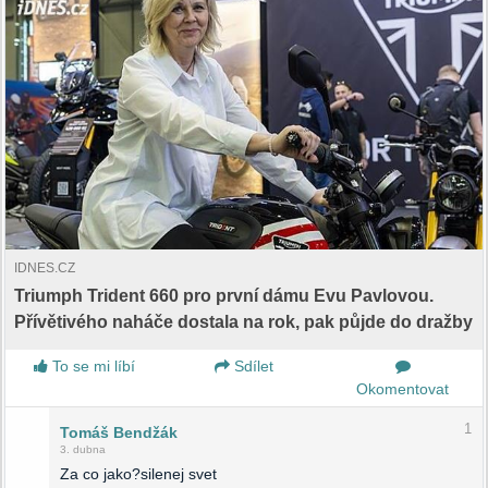
IDNES.CZ
Triumph Trident 660 pro první dámu Evu Pavlovou.
Přívětivého naháče dostala na rok, pak půjde do dražby
To se mi líbí
Sdílet
Okomentovat
1
Tomáš Bendžák
3. dubna
Za co jako?silenej svet