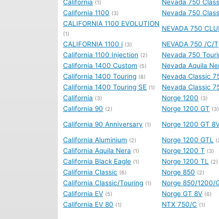
California
Nevada 750 Class
(1)
California 1100
Nevada 750 Class
(3)
CALIFORNIA 1100 EVOLUTION
NEVADA 750 CLU
(1)
CALIFORNIA 1100 i
NEVADA 750 /C/T
(3)
California 1100 Injection
Nevada 750 Touri
(2)
California 1400 Custom
Nevada Aquila Ne
(5)
California 1400 Touring
Nevada Classic 7
(8)
California 1400 Touring SE
Nevada Classic 7
(1)
California
Norge 1200
(3)
(3)
California 90
Norge 1200 GT
(2)
(3)
California 90 Anniversary
Norge 1200 GT 8
(1)
California Aluminium
Norge 1200 GTL
(2)
(
California Aquila Nera
Norge 1200 T
(1)
(3)
California Black Eagle
Norge 1200 TL
(1)
(2)
California Classic
Norge 850
(6)
(2)
California Classic/Touring
Norge 850/1200/
(1)
California EV
Norge GT 8V
(5)
(6)
California EV 80
NTX 750/C
(1)
(1)