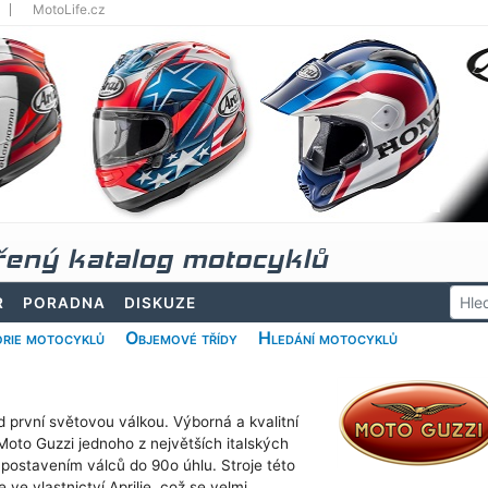
MotoLife.cz
řený katalog motocyklů
R
PORADNA
DISKUZE
rie motocyklů
Objemové třídy
Hledání motocyklů
 první světovou válkou. Výborná a kvalitní
 Moto Guzzi jednoho z největších italských
postavením válců do 90o úhlu. Stroje této
 ve vlastnictví Aprilie, což se velmi