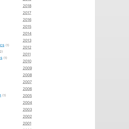
2018
2017
2016
2015
2014
2013
ics
(1)
2012
2)
2011
cs
(1)
2010
2009
2008
2007
2006
n
(1)
2005
2004
2003
2002
2001