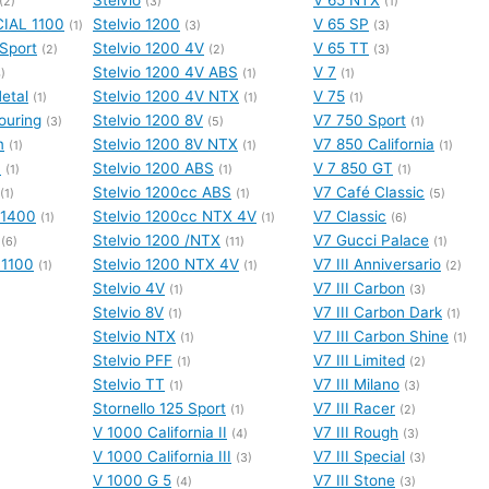
(2)
(3)
(1)
IAL 1100
Stelvio 1200
V 65 SP
(1)
(3)
(3)
 Sport
Stelvio 1200 4V
V 65 TT
(2)
(2)
(3)
Stelvio 1200 4V ABS
V 7
)
(1)
(1)
etal
Stelvio 1200 4V NTX
V 75
(1)
(1)
(1)
ouring
Stelvio 1200 8V
V7 750 Sport
(3)
(5)
(1)
m
Stelvio 1200 8V NTX
V7 850 California
(1)
(1)
(1)
m
Stelvio 1200 ABS
V 7 850 GT
(1)
(1)
(1)
Stelvio 1200cc ABS
V7 Café Classic
(1)
(1)
(5)
g 1400
Stelvio 1200cc NTX 4V
V7 Classic
(1)
(1)
(6)
Stelvio 1200 /NTX
V7 Gucci Palace
(6)
(11)
(1)
 1100
Stelvio 1200 NTX 4V
V7 III Anniversario
(1)
(1)
(2)
Stelvio 4V
V7 III Carbon
(1)
(3)
Stelvio 8V
V7 III Carbon Dark
(1)
(1)
Stelvio NTX
V7 III Carbon Shine
(1)
(1)
Stelvio PFF
V7 III Limited
(1)
(2)
Stelvio TT
V7 III Milano
(1)
(3)
Stornello 125 Sport
V7 III Racer
(1)
(2)
V 1000 California II
V7 III Rough
(4)
(3)
V 1000 California III
V7 III Special
(3)
(3)
V 1000 G 5
V7 III Stone
(4)
(3)