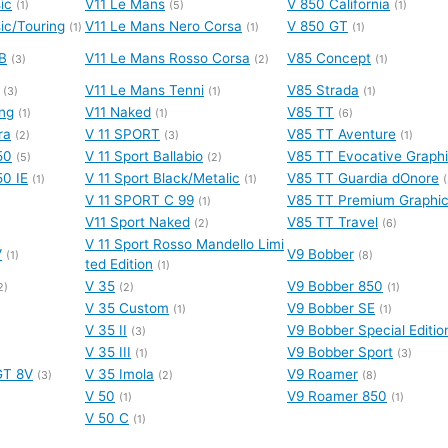
ic
V11 Le Mans
V 850 California
(1)
(5)
(1)
ic/Touring
V11 Le Mans Nero Corsa
V 850 GT
(1)
(1)
(1)
B
V11 Le Mans Rosso Corsa
V85 Concept
(3)
(2)
(1)
V11 Le Mans Tenni
V85 Strada
(3)
(1)
(1)
ng
V11 Naked
V85 TT
(1)
(1)
(6)
ra
V 11 SPORT
V85 TT Aventure
(2)
(3)
(1)
50
V 11 Sport Ballabio
V85 TT Evocative Graph
(5)
(2)
50 IE
V 11 Sport Black/Metalic
V85 TT Guardia dOnore
(1)
(1)
(
V 11 SPORT C 99
V85 TT Premium Graphi
(1)
V11 Sport Naked
V85 TT Travel
(2)
(6)
V 11 Sport Rosso Mandello Limi
V
V9 Bobber
(1)
(8)
ted Edition
(1)
V 35
V9 Bobber 850
2)
(2)
(1)
V 35 Custom
V9 Bobber SE
(1)
(1)
V 35 II
V9 Bobber Special Editio
(3)
V 35 III
V9 Bobber Sport
(1)
(3)
GT 8V
V 35 Imola
V9 Roamer
(3)
(2)
(8)
V 50
V9 Roamer 850
(1)
(1)
V 50 C
(1)