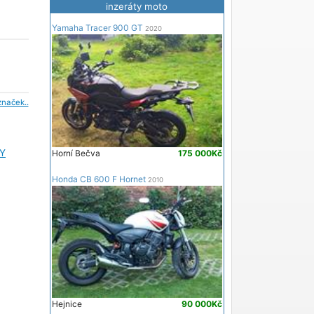
inzeráty moto
Yamaha Tracer 900 GT
2020
značek..
Y
Horní Bečva
175 000Kč
Honda CB 600 F Hornet
2010
Hejnice
90 000Kč