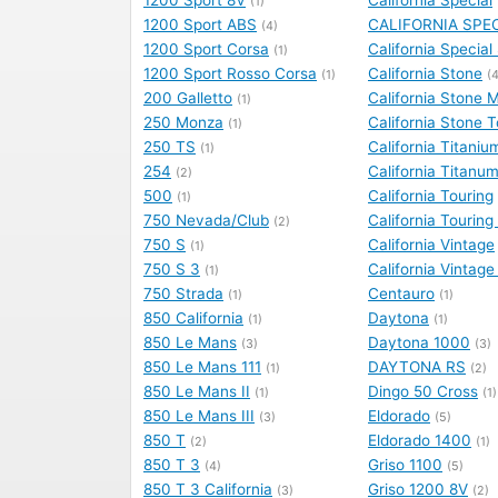
(1)
1200 Sport ABS
CALIFORNIA SPEC
(4)
1200 Sport Corsa
California Special
(1)
1200 Sport Rosso Corsa
California Stone
(1)
(4
200 Galletto
California Stone M
(1)
250 Monza
California Stone T
(1)
250 TS
California Titaniu
(1)
254
California Titanu
(2)
500
California Touring
(1)
750 Nevada/Club
California Tourin
(2)
750 S
California Vintage
(1)
750 S 3
California Vintage
(1)
750 Strada
Centauro
(1)
(1)
850 California
Daytona
(1)
(1)
850 Le Mans
Daytona 1000
(3)
(3)
850 Le Mans 111
DAYTONA RS
(1)
(2)
850 Le Mans II
Dingo 50 Cross
(1)
(1)
850 Le Mans III
Eldorado
(3)
(5)
850 T
Eldorado 1400
(2)
(1)
850 T 3
Griso 1100
(4)
(5)
850 T 3 California
Griso 1200 8V
(3)
(2)