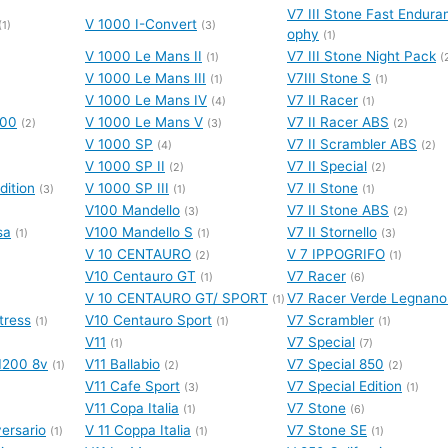
V7 III Stone Fast Endura
V 1000 I-Convert
(1)
(3)
ophy
(1)
V 1000 Le Mans II
V7 III Stone Night Pack
(1)
(
V 1000 Le Mans III
V7III Stone S
(1)
(1)
V 1000 Le Mans IV
V7 II Racer
(4)
(1)
200
V 1000 Le Mans V
V7 II Racer ABS
(2)
(3)
(2)
V 1000 SP
V7 II Scrambler ABS
(4)
(2)
V 1000 SP II
V7 II Special
(2)
(2)
dition
V 1000 SP III
V7 II Stone
(3)
(1)
(1)
V100 Mandello
V7 II Stone ABS
(3)
(2)
sa
V100 Mandello S
V7 II Stornello
(1)
(1)
(3)
V 10 CENTAURO
V 7 IPPOGRIFO
)
(2)
(1)
V10 Centauro GT
V7 Racer
(1)
(6)
V 10 CENTAURO GT/ SPORT
V7 Racer Verde Legnano
(1)
tress
V10 Centauro Sport
V7 Scrambler
(1)
(1)
(1)
V11
V7 Special
(1)
(7)
1200 8v
V11 Ballabio
V7 Special 850
(1)
(2)
(2)
V11 Cafe Sport
V7 Special Edition
(3)
(1)
V11 Copa Italia
V7 Stone
(1)
(6)
ersario
V 11 Coppa Italia
V7 Stone SE
(1)
(1)
(1)