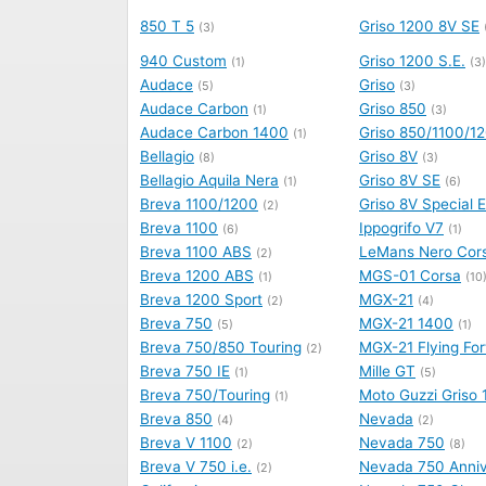
850 T 5
Griso 1200 8V SE
(3)
940 Custom
Griso 1200 S.E.
(1)
(3)
Audace
Griso
(5)
(3)
Audace Carbon
Griso 850
(1)
(3)
Audace Carbon 1400
Griso 850/1100/1
(1)
Bellagio
Griso 8V
(8)
(3)
Bellagio Aquila Nera
Griso 8V SE
(1)
(6)
Breva 1100/1200
Griso 8V Special E
(2)
Breva 1100
Ippogrifo V7
(6)
(1)
Breva 1100 ABS
LeMans Nero Cor
(2)
Breva 1200 ABS
MGS-01 Corsa
(1)
(10
Breva 1200 Sport
MGX-21
(2)
(4)
Breva 750
MGX-21 1400
(5)
(1)
Breva 750/850 Touring
MGX-21 Flying For
(2)
Breva 750 IE
Mille GT
(1)
(5)
Breva 750/Touring
Moto Guzzi Griso 
(1)
Breva 850
Nevada
(4)
(2)
Breva V 1100
Nevada 750
(2)
(8)
Breva V 750 i.e.
Nevada 750 Anniv
(2)