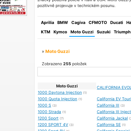
pozitivně projevuje v technickém posunu.
Aprilia
BMW
Cagiva
CFMOTO
Ducati
Ha
KTM
Kymco
Moto Guzzi
Suzuki
Triumph
»
Moto Guzzi
Zobrazeno
255
položek
Moto Guzzi
CALIFORNIA EVO
1000 Daytona Injection
(1)
1000 Quota Injection
California EV Tour
(1)
1000 S
California III
(3)
(3)
1000 Strada
California III Injec
(1)
1200 Sport
California Jackal
(7)
(
1200 SPORT 4V
California SE
(3)
(1)
1200 Sport 8V
California Special