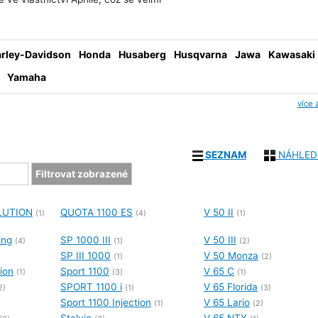
rley-Davidson
Honda
Husaberg
Husqvarna
Jawa
Kawasaki
Yamaha
více 
SEZNAM
NÁHLED
LUTION
QUOTA 1100 ES
V 50 II
(1)
(4)
(1)
ing
SP 1000 III
V 50 III
(4)
(1)
(2)
SP III 1000
V 50 Monza
(1)
(2)
tion
Sport 1100
V 65 C
(1)
(3)
(1)
SPORT 1100 i
V 65 Florida
2)
(1)
(3)
Sport 1100 Injection
V 65 Lario
(1)
(2)
Stelvio
V 65 NTX