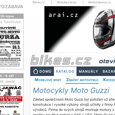
Bikes.cz
Motobazar.eu
Motozabava.cz
TOZÁBAVA
29. srpna
za Tchořovice
otev
DOMŮ
KATALOG
MANUÁLY
BAZA
4. - 6. září
Modelové roky
Značky motocyklů
Katego
44. Jawáč
Motocykly Moto Guzzi
Základ společnosti Moto Guzzi byl položen už před
konstrukce i vysoké výkony strojů učinily z firmy
výrobců. Firma do svých strojů montuje motory s 
značky používá policie v Itálii a USA. Moto Guzzi je