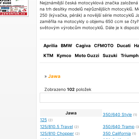
Nejznámější česká motocyklová značka založená 
na trh desítky modelů nejrůznějších motocyklů. M
250 (kývačka, pérák) a novější série motocyklů 
zaměřila na motocykly o objemu 650 ccm se čtyř
světovým výrobcům motocyklů. Dále je k dispozic
Aprilia
BMW
Cagiva
CFMOTO
Ducati
Ha
KTM
Kymco
Moto Guzzi
Suzuki
Triumph
»
Jawa
Zobrazeno
102
položek
Jawa
350/640 Style
(1)
125
(2)
125/810.5 Travel
350/640 Tramp
(2)
(3
125/810 Chopper
350 California
(2)
(1)