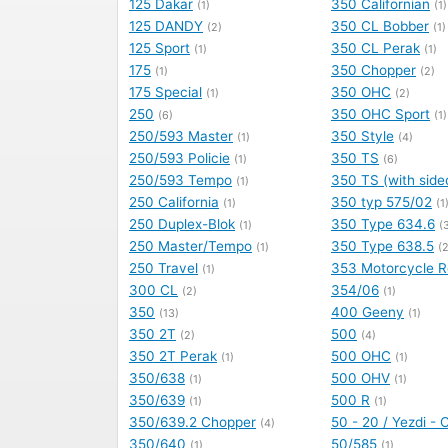
125 Dakar
350 Californian
(1)
(1)
125 DANDY
350 CL Bobber
(2)
(1)
125 Sport
350 CL Perak
(1)
(1)
175
350 Chopper
(1)
(2)
175 Special
350 OHC
(1)
(2)
250
350 OHC Sport
(6)
(1)
250/593 Master
350 Style
(1)
(4)
250/593 Policie
350 TS
(1)
(6)
250/593 Tempo
350 TS (with side
(1)
250 California
350 typ 575/02
(1)
(1
250 Duplex-Blok
350 Type 634.6
(1)
(
250 Master/Tempo
350 Type 638.5
(1)
(2
250 Travel
353 Motorcycle R
(1)
300 CL
354/06
(2)
(1)
350
400 Geeny
(13)
(1)
350 2T
500
(2)
(4)
350 2T Perak
500 OHC
(1)
(1)
350/638
500 OHV
(1)
(1)
350/639
500 R
(1)
(1)
350/639.2 Chopper
50 - 20 / Yezdi - C
(4)
350/640
50/585
(1)
(1)