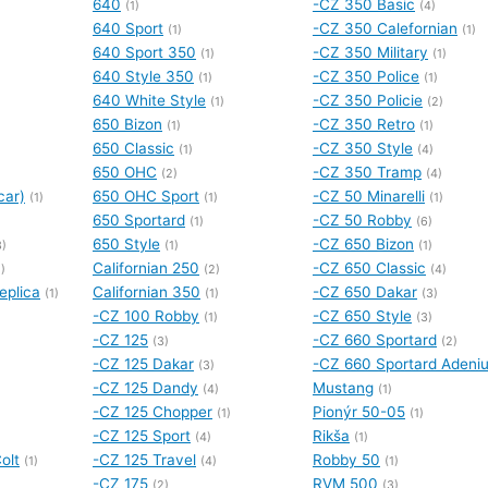
640
-CZ 350 Basic
(1)
(4)
640 Sport
-CZ 350 Calefornian
(1)
(1)
640 Sport 350
-CZ 350 Military
(1)
(1)
640 Style 350
-CZ 350 Police
(1)
(1)
640 White Style
-CZ 350 Policie
(1)
(2)
650 Bizon
-CZ 350 Retro
(1)
(1)
650 Classic
-CZ 350 Style
(1)
(4)
650 OHC
-CZ 350 Tramp
(2)
(4)
car)
650 OHC Sport
-CZ 50 Minarelli
(1)
(1)
(1)
650 Sportard
-CZ 50 Robby
)
(1)
(6)
650 Style
-CZ 650 Bizon
3)
(1)
(1)
Californian 250
-CZ 650 Classic
)
(2)
(4)
eplica
Californian 350
-CZ 650 Dakar
(1)
(1)
(3)
-CZ 100 Robby
-CZ 650 Style
(1)
(3)
-CZ 125
-CZ 660 Sportard
(3)
(2)
-CZ 125 Dakar
-CZ 660 Sportard Adeni
(3)
-CZ 125 Dandy
Mustang
(4)
(1)
-CZ 125 Chopper
Pionýr 50-05
(1)
(1)
-CZ 125 Sport
Rikša
(4)
(1)
olt
-CZ 125 Travel
Robby 50
(1)
(4)
(1)
-CZ 175
RVM 500
(2)
(3)