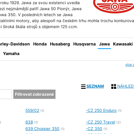
roku 1929. Jawa za svou existenci uvedla
ezi nejznámější patří Jawa 50 Pionýr, Jawa
Jawa 350. V posledních letech se Jawa
taktními motory, aby alespoň na českém trhu mohla trochu konkurova
i široká škála strojů s objemem 125 ccm.
rley-Davidson
Honda
Husaberg
Husqvarna
Jawa
Kawasaki
Yamaha
více 
SEZNAM
NÁHLED
559/02
-CZ 250 Enduro
(1)
(1)
638
-CZ 250 Travel
)
(1)
(2)
639 Chopper 350
-CZ 350
(1)
(1)