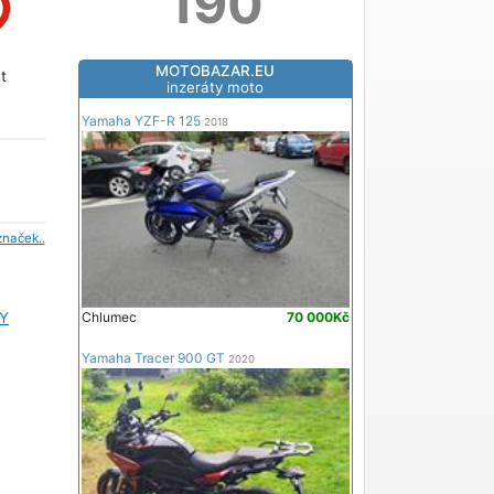
190
MOTOBAZAR.EU
t
inzeráty moto
Yamaha YZF-R 125
2018
značek..
Y
Chlumec
70 000Kč
Yamaha Tracer 900 GT
2020