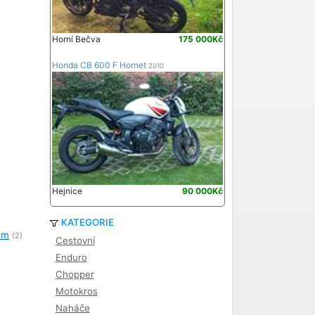
Horní Bečva
175 000Kč
Honda CB 600 F Hornet
2010
Hejnice
90 000Kč
KATEGORIE
um
(2)
Cestovní
Enduro
Chopper
Motokros
Naháče