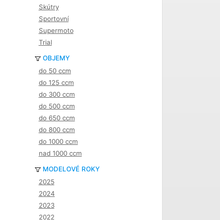
Skútry
Sportovní
Supermoto
Trial
OBJEMY
do 50 ccm
do 125 ccm
do 300 ccm
do 500 ccm
do 650 ccm
do 800 ccm
do 1000 ccm
nad 1000 ccm
MODELOVÉ ROKY
2025
2024
2023
2022