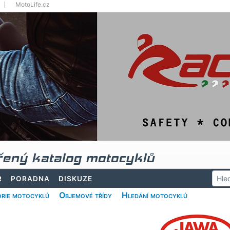
MotoLife.cz
řený katalog motocyklů
R
PORADNA
DISKUZE
rie motocyklů
Objemové třídy
Hledání motocyklů