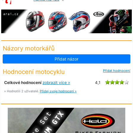
Názory motorkářů
Přidat názor
Hodnocení motocyklu
Přidat hodnocení
Celkové hodnocení
zobrazit více »
4,1
» Hodnotili 2 uživatelé.
Přidej svoje hodnocení »