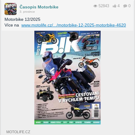
52843
4
0
Časopis Motorbike
3. prosince
Motorbike 12/2025
Více na
www.motolife.cz/.../motorbike-12-2025-motorbike-4620
MOTOLIFE.CZ