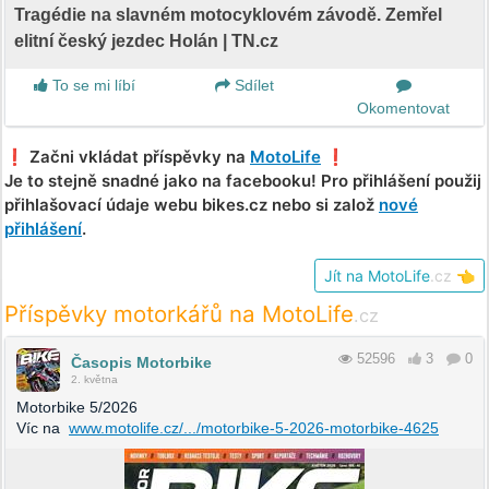
Tragédie na slavném motocyklovém závodě. Zemřel
elitní český jezdec Holán | TN.cz
To se mi líbí
Sdílet
Okomentovat
❗️ Začni vkládat příspěvky na
MotoLife
❗️
Je to stejně snadné jako na facebooku! Pro přihlášení použij
přihlašovací údaje webu bikes.cz nebo si založ
nové
přihlášení
.
Jít na MotoLife
.cz
👈
Příspěvky motorkářů na MotoLife
.cz
52596
3
0
Časopis Motorbike
2. května
Motorbike 5/2026
Víc na
www.motolife.cz/.../motorbike-5-2026-motorbike-4625