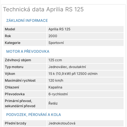
Technická data Aprilia RS 125
ZÁKLADNÍ INFORMACE
Model
Aprilia RS 125
Rok
2000
Kategorie
Sportovní
MOTOR A PŘEVODOVKA
Zdvihový objem
125 ccm
Typ motoru
Jednoválec, dvoutaktní
Výkon
15 k (10,9 kW) při 12500 ot/min
Maximální rychlost
120 km/h
Chlazení
Kapalina
Převodovka
6-rychlostní
Primární převod,
Řetěz
sekundární převod
PODVOZEK, PÉROVÁNÍ A KOLA
Přední brzdy
Jednokotoučová