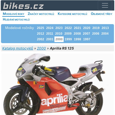
Modelové roky
Značky motocyklů
Kategorie motocyklů
Objemové třídy
Hledání motocyklů
Modelové ročníky
2025
2024
2023
2022
2021
2020
2019
2013
2012
2011
2010
2009
2008
2007
2006
2004
2002
2001
2000
1999
1998
1997
Katalog motocyklů
»
2000
»
Aprilia RS 125