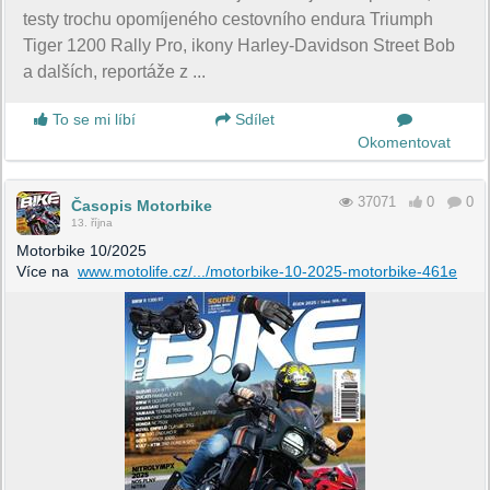
testy trochu opomíjeného cestovního endura Triumph
Tiger 1200 Rally Pro, ikony Harley-Davidson Street Bob
a dalších, reportáže z ...
To se mi líbí
Sdílet
Okomentovat
37071
0
0
Časopis Motorbike
13. října
Motorbike 10/2025
Více na
www.motolife.cz/.../motorbike-10-2025-motorbike-461e