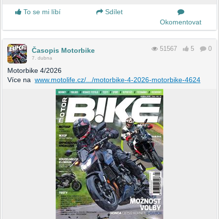
To se mi líbí
Sdílet
Okomentovat
51567
5
0
Časopis Motorbike
7. dubna
Motorbike 4/2026
Více na
www.motolife.cz/.../motorbike-4-2026-motorbike-4624