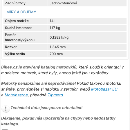
Zadní brzdy
Jednokotoučová
MÍRY A OBJEMY
Objem nádrže
14 l
Suchá hmotnost
117 kg
Poměr
0,1282 k/kg
hmotnosti/výkonu
Rozvor
1 345 mm
Výška sedla
790 mm
Bikes.cz je otevřený katalog motocyklů
, který slouží k orientaci v
modelech motorek, které byly, anebo ještě jsou vyráběny.
Motorky nenabízíme ani neprodáváme!
Pokud takovou motorku
sháníte, prohlédněte si nabídku inzertních webů
Motobazar EU
a
Motoinzerce
, případně
Tipmoto
.
Technická data jsou pouze orientační!
Děkujeme, pokud nás upozorníte na chyby nebo nedostatky
katalogu.