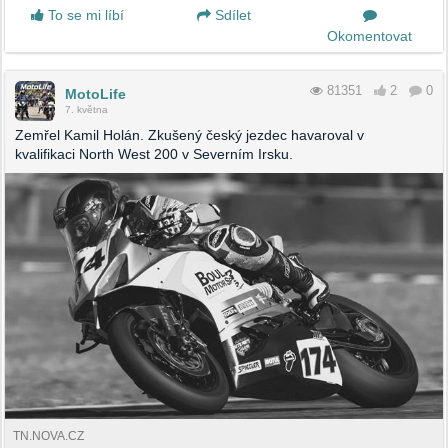
To se mi líbí
Sdílet
Okomentovat
81351
2
0
MotoLife
7. května
Zemřel Kamil Holán. Zkušený český jezdec havaroval v
kvalifikaci North West 200 v Severním Irsku.
TN.NOVA.CZ