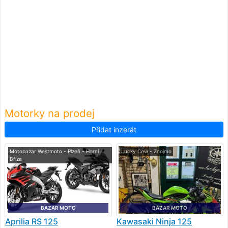
Motorky na prodej
Přidat inzerát
Motobazar Westmoto - Plzeň - Horní
Lucky Cow - Znojmo
Bříza
BAZAR MOTO
BAZAR MOTO
Aprilia
RS 125
Kawasaki
Ninja 125