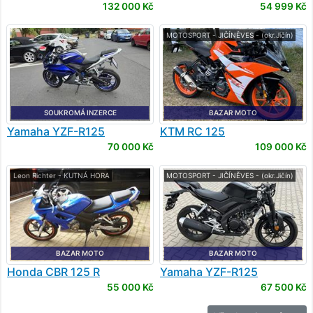
132 000 Kč
54 999 Kč
MOTOSPORT - JIČÍNĚVES - (okr.Jičín)
SOUKROMÁ INZERCE
BAZAR MOTO
Yamaha
YZF-R125
KTM
RC 125
70 000 Kč
109 000 Kč
Leon Richter - KUTNÁ HORA
MOTOSPORT - JIČÍNĚVES - (okr.Jičín)
BAZAR MOTO
BAZAR MOTO
Honda
CBR 125 R
Yamaha
YZF-R125
55 000 Kč
67 500 Kč