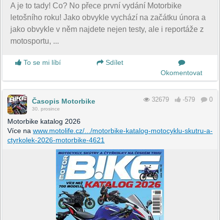
A je to tady! Co? No přece první vydání Motorbike
letošního roku! Jako obvykle vychází na začátku února a
jako obvykle v něm najdete nejen testy, ale i reportáže z
motosportu, ...
To se mi líbí
Sdílet
Okomentovat
32679
-579
0
Časopis Motorbike
30. prosince
Motorbike katalog 2026
Více na
www.motolife.cz/.../motorbike-katalog-motocyklu-skutru-a-
ctyrkolek-2026-motorbike-4621