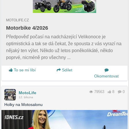
MOTOLIFE.CZ
Motorbike 4/2026
Předpověď počasí na nadcházející Velikonoce je
optimistická a tak se dá čekat, že spousta z vás vyrazí na
nějaký ten výlet. Někdo už letos poněkolikáté, někdo
poprvé, nicméně pro všechny ...
To se mi líbí
Sdílet
Okomentovat
79563
8
0
MotoLife
12. března
Holky na Motosalonu