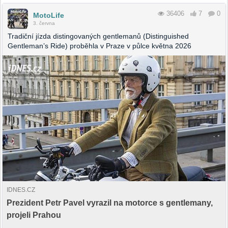
36406
7
0
MotoLife
3. června
Tradiční jízda distingovaných gentlemanů (Distinguished
Gentleman’s Ride) proběhla v Praze v půlce května 2026
IDNES.CZ
Prezident Petr Pavel vyrazil na motorce s gentlemany,
projeli Prahou