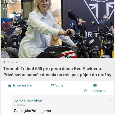
IDNES.CZ
Triumph Trident 660 pro první dámu Evu Pavlovou.
Přívětivého naháče dostala na rok, pak půjde do dražby
To se mi líbí
Sdílet
Okomentovat
1
Tomáš Bendžák
3. dubna
Za co jako?silenej svet