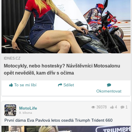
IDNES.CZ
Motocykly, nebo hostesky? Návštěvníci Motosalonu
opět nevěděli, kam dřív s očima
To se mi líbí
Sdílet
Okomentovat
39378
4
1
MotoLife
9. března
První dáma Eva Pavlová letos osedlá Triumph Trident 660