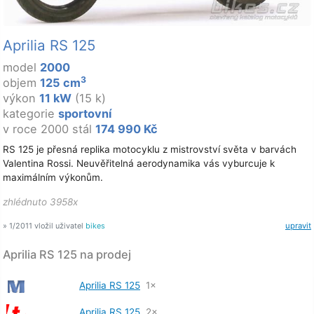
Aprilia RS 125
model
2000
3
objem
125 cm
výkon
11 kW
(15 k)
kategorie
sportovní
v roce 2000 stál
174 990 Kč
RS 125 je přesná replika motocyklu z mistrovství světa v barvách
Valentina Rossi. Neuvěřitelná aerodynamika vás vyburcuje k
maximálním výkonům.
zhlédnuto 3958x
» 1/2011 vložil uživatel
bikes
upravit
Aprilia RS 125 na prodej
Aprilia RS 125
1×
Aprilia RS 125
2×