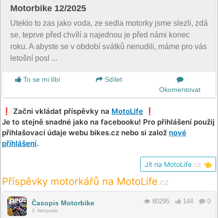
Motorbike 12/2025
Uteklo to zas jako voda, ze sedla motorky jsme slezli, zdá
se, teprve před chvílí a najednou je před námi konec
roku. A abyste se v období svátků nenudili, máme pro vás
letošní posl ...
To se mi líbí
Sdílet
Okomentovat
❗️ Začni vkládat příspěvky na
MotoLife
❗️
Je to stejně snadné jako na facebooku! Pro přihlášení použij
přihlašovací údaje webu bikes.cz nebo si založ
nové
přihlášení
.
Jít na MotoLife
.cz
👈
Příspěvky motorkářů na MotoLife
.cz
80295
144
0
Časopis Motorbike
3. listopadu