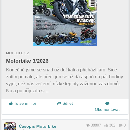
MOTOLIFE.CZ
Motorbike 3/2026
Konečně jsme se snad už dočkali a přichází jaro. Sice
zatím pomalu, ale přeci jen se už dá aspoň na pár hodiny
vyjet, než nás večerní, nízké teploty zaženou zas domů.
No a po příjezdu si ...
To se mi líbí
Sdílet
Okomentovat
38807
302
0
Časopis Motorbike