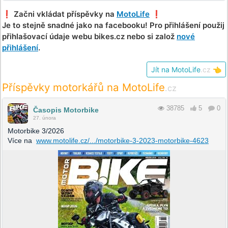
❗️ Začni vkládat příspěvky na
MotoLife
❗️
Je to stejně snadné jako na facebooku! Pro přihlášení použij
přihlašovací údaje webu bikes.cz nebo si založ
nové
přihlášení
.
Jít na MotoLife
.cz
👈
Příspěvky motorkářů na MotoLife
.cz
38785
5
0
Časopis Motorbike
27. února
Motorbike 3/2026
Více na
www.motolife.cz/.../motorbike-3-2023-motorbike-4623