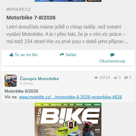
MOTOLIFE.CZ
Motorbike 7-8/2026
Letní dvoučíslo máme ještě o chlup raději, než ostatní
vydání Motorbike. A to i přes fakt, že je s ním víc práce –
má totiž 154 stran! Ale za prvé jsou v době jeho příprav ...
To se mi líbí
Sdílet
Okomentovat
19714
3
0
Časopis Motorbike
3. června
Motorbike 6/2026
Víc na
www.motolife.cz/.../motorbike-6-2026-motorbike-4626