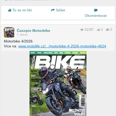
To se mi líbí
Sdílet
Okomentovat
51397
5
0
Časopis Motorbike
7. dubna
Motorbike 4/2026
Více na
www.motolife.cz/.../motorbike-4-2026-motorbike-4624