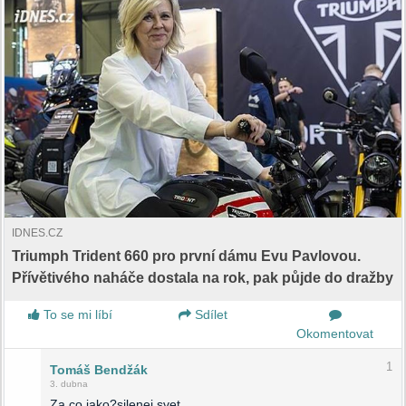
IDNES.CZ
Triumph Trident 660 pro první dámu Evu Pavlovou.
Přívětivého naháče dostala na rok, pak půjde do dražby
To se mi líbí
Sdílet
Okomentovat
1
Tomáš Bendžák
3. dubna
Za co jako?silenej svet