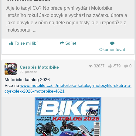
A je to tady! Co? No přece první vydání Motorbike
letošního roku! Jako obvykle vychází na začátku února a
jako obvykle v něm najdete nejen testy, ale i reportáže z
motosportu, ...
To se mi líbí
Sdílet
Okomentovat
32637
-579
0
Časopis Motorbike
30. prosince
Motorbike katalog 2026
Více na
www.motolife.cz/.../motorbike-katalog-motocyklu-skutru-a-
ctyrkolek-2026-motorbike-4621