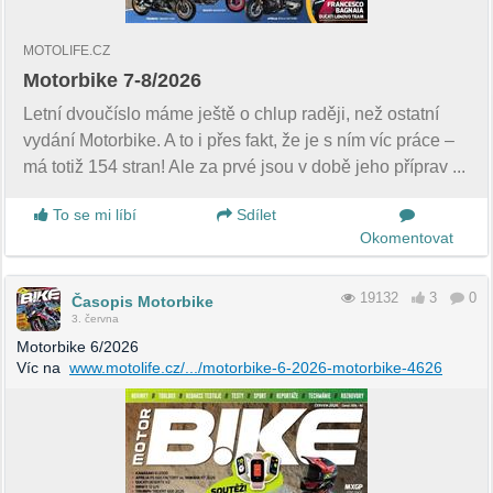
MOTOLIFE.CZ
Motorbike 7-8/2026
Letní dvoučíslo máme ještě o chlup raději, než ostatní
vydání Motorbike. A to i přes fakt, že je s ním víc práce –
má totiž 154 stran! Ale za prvé jsou v době jeho příprav ...
To se mi líbí
Sdílet
Okomentovat
19132
3
0
Časopis Motorbike
3. června
Motorbike 6/2026
Víc na
www.motolife.cz/.../motorbike-6-2026-motorbike-4626