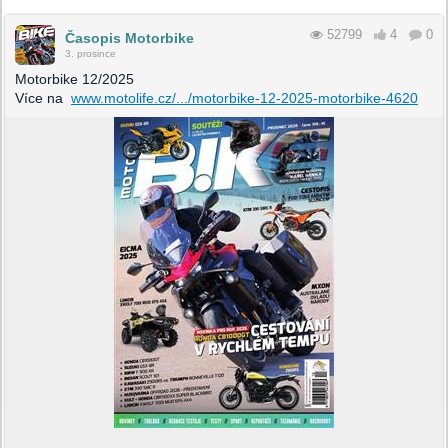
52799
4
0
Časopis Motorbike
3. prosince
Motorbike 12/2025
Více na
www.motolife.cz/.../motorbike-12-2025-motorbike-4620