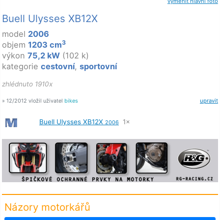
vyměnit hlavní foto
Buell Ulysses XB12X
model
2006
3
objem
1203 cm
výkon
75,2 kW
(102 k)
kategorie
cestovní
,
sportovní
zhlédnuto 1910x
» 12/2012 vložil uživatel
bikes
upravit
Buell Ulysses XB12X
1×
2006
Názory motorkářů