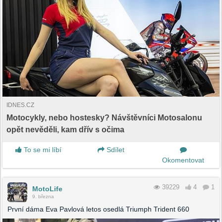
IDNES.CZ
Motocykly, nebo hostesky? Návštěvníci Motosalonu
opět nevěděli, kam dřív s očima
To se mi líbí
Sdílet
Okomentovat
39229
4
1
MotoLife
9. března
První dáma Eva Pavlová letos osedlá Triumph Trident 660