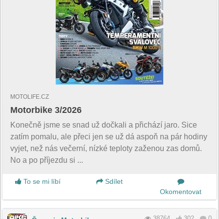
MOTOLIFE.CZ
Motorbike 3/2026
Konečně jsme se snad už dočkali a přichází jaro. Sice
zatím pomalu, ale přeci jen se už dá aspoň na pár hodiny
vyjet, než nás večerní, nízké teploty zaženou zas domů.
No a po příjezdu si ...
To se mi líbí
Sdílet
Okomentovat
38764
302
0