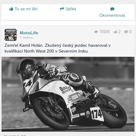
To se mi líbí
Sdílet
Okomentovat
78165
2
0
MotoLife
7. května
Zemřel Kamil Holán. Zkušený český jezdec havaroval v
kvalifikaci North West 200 v Severním Irsku.