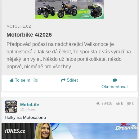
MOTOLIFE.CZ
Motorbike 4/2026
Předpověď počasí na nadcházející Velikonoce je
optimistická a tak se dá čekat, že spousta z vás vyrazí na
nějaký ten výlet. Někdo už letos poněkolikáté, někdo
poprvé, nicméně pro všechny ...
To se mi líbí
Sdílet
Okomentovat
79419
8
0
MotoLife
12. března
Holky na Motosalonu