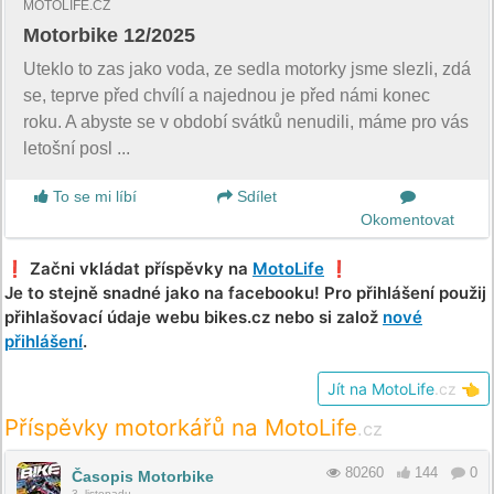
MOTOLIFE.CZ
Motorbike 12/2025
Uteklo to zas jako voda, ze sedla motorky jsme slezli, zdá
se, teprve před chvílí a najednou je před námi konec
roku. A abyste se v období svátků nenudili, máme pro vás
letošní posl ...
To se mi líbí
Sdílet
Okomentovat
❗️ Začni vkládat příspěvky na
MotoLife
❗️
Je to stejně snadné jako na facebooku! Pro přihlášení použij
přihlašovací údaje webu bikes.cz nebo si založ
nové
přihlášení
.
Jít na MotoLife
.cz
👈
Příspěvky motorkářů na MotoLife
.cz
80260
144
0
Časopis Motorbike
3. listopadu