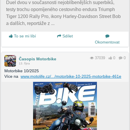
Duel dvou v současnosti nejoblíbenějších superbiků,
testy trochu opomíjeného cestovního endura Triumph
Tiger 1200 Rally Pro, ikony Harley-Davidson Street Bob
a dalších, reportáže z ...
To se mi líbí
Sdílet
Okomentovat
37039
0
0
Časopis Motorbike
13. října
Motorbike 10/2025
Více na
www.motolife.cz/.../motorbike-10-2025-motorbike-461e