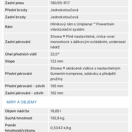
Zadní pneu
180/55-R17
Přední brzdy
Jednokotoučová
Zadní brzdy
Jednokotoučová
Hliníkový rám s Uniplanar ™ Powertrain
Rám
vibroizolační systém
Showa ® Plně nastavitelné, cívka-over
Zadní pérování
monoshock s dálkovým ovládáním, underseat
nádrž
Úhel předních vidlí
22,0°
Stopa
122 mm
Showa ® obrácené vidlice s nastavitelným
Přední pérování
tlumením komprese, odskoku a předpětí
pružiny
Přední pérování - zdvih
165 mm
Zadní pérování - zdvih
162 mm
MÍRY A OBJEMY
Objem nádrže
16,65 l
Suchá hmotnost
192,8 kg
Poměr
0,5343 k/kg
hmotnosti/výkonu