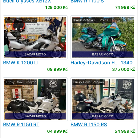
Buell
Ulysses XB12X
BMW
R 1100 S
129 000 Kč
74 999 Kč
Lucky Cow - Znojmo
Klasik Moto a.s. - Praha 5
BAZAR MOTO
BAZAR MOTO
BMW
K 1200 LT
Harley-Davidson
FLT 1340
Tour Glide
69 999 Kč
375 000 Kč
Lucky Cow - Znojmo
Lucky Cow - Znojmo
BAZAR MOTO
BAZAR MOTO
BMW
R 1150 RT
BMW
R 1150 RS
64 999 Kč
54 999 Kč