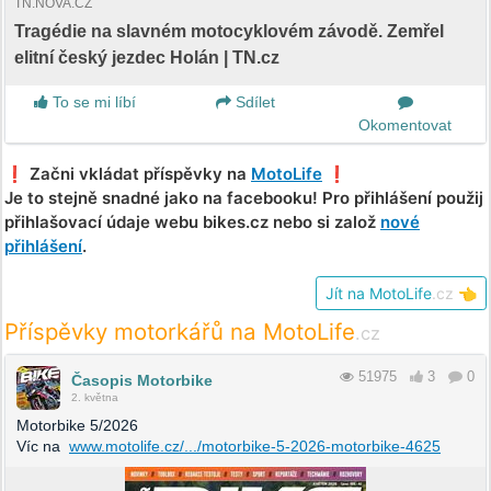
TN.NOVA.CZ
Tragédie na slavném motocyklovém závodě. Zemřel
elitní český jezdec Holán | TN.cz
To se mi líbí
Sdílet
Okomentovat
❗️ Začni vkládat příspěvky na
MotoLife
❗️
Je to stejně snadné jako na facebooku! Pro přihlášení použij
přihlašovací údaje webu bikes.cz nebo si založ
nové
přihlášení
.
Jít na MotoLife
.cz
👈
Příspěvky motorkářů na MotoLife
.cz
51975
3
0
Časopis Motorbike
2. května
Motorbike 5/2026
Víc na
www.motolife.cz/.../motorbike-5-2026-motorbike-4625