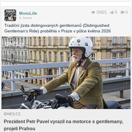
33421
6
0
MotoLife
3. června
Tradiční jízda distingovaných gentlemanů (Distinguished
Gentleman’s Ride) proběhla v Praze v půlce května 2026
IDNES.CZ
Prezident Petr Pavel vyrazil na motorce s gentlemany,
projeli Prahou