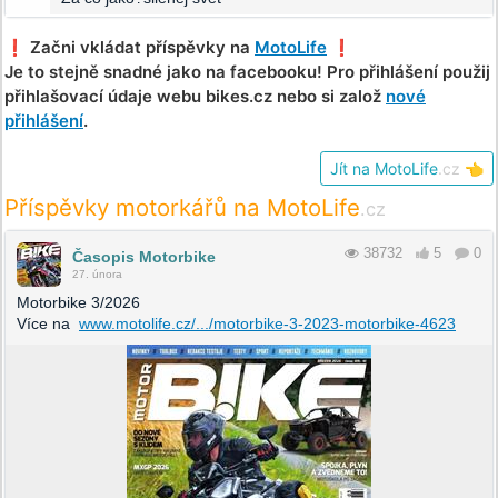
❗️ Začni vkládat příspěvky na
MotoLife
❗️
Je to stejně snadné jako na facebooku! Pro přihlášení použij
přihlašovací údaje webu bikes.cz nebo si založ
nové
přihlášení
.
Jít na MotoLife
.cz
👈
Příspěvky motorkářů na MotoLife
.cz
38732
5
0
Časopis Motorbike
27. února
Motorbike 3/2026
Více na
www.motolife.cz/.../motorbike-3-2023-motorbike-4623