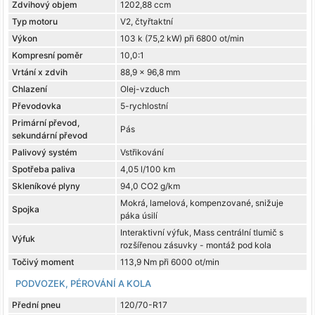
Zdvihový objem
1202,88 ccm
Typ motoru
V2, čtyřtaktní
Výkon
103 k (75,2 kW) při 6800 ot/min
Kompresní poměr
10,0:1
Vrtání x zdvih
88,9 x 96,8 mm
Chlazení
Olej-vzduch
Převodovka
5-rychlostní
Primární převod,
Pás
sekundární převod
Palivový systém
Vstřikování
Spotřeba paliva
4,05 l/100 km
Skleníkové plyny
94,0 CO2 g/km
Mokrá, lamelová, kompenzované, snižuje
Spojka
páka úsilí
Interaktivní výfuk, Mass centrální tlumič s
Výfuk
rozšířenou zásuvky - montáž pod kola
Točivý moment
113,9 Nm při 6000 ot/min
PODVOZEK, PÉROVÁNÍ A KOLA
Přední pneu
120/70-R17