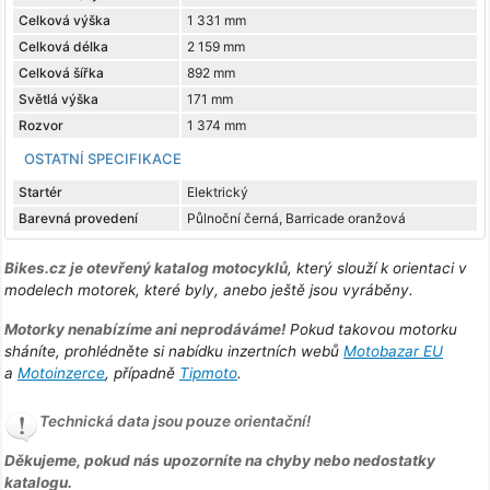
Celková výška
1 331 mm
Celková délka
2 159 mm
Celková šířka
892 mm
Světlá výška
171 mm
Rozvor
1 374 mm
OSTATNÍ SPECIFIKACE
Startér
Elektrický
Barevná provedení
Půlnoční černá, Barricade oranžová
Bikes.cz je otevřený katalog motocyklů
, který slouží k orientaci v
modelech motorek, které byly, anebo ještě jsou vyráběny.
Motorky nenabízíme ani neprodáváme!
Pokud takovou motorku
sháníte, prohlédněte si nabídku inzertních webů
Motobazar EU
a
Motoinzerce
, případně
Tipmoto
.
Technická data jsou pouze orientační!
Děkujeme, pokud nás upozorníte na chyby nebo nedostatky
katalogu.