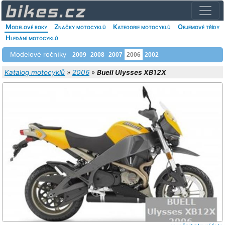
Modelové roky
Značky motocyklů
Kategorie motocyklů
Objemové třídy
Hledání motocyklů
Modelové ročníky
2009
2008
2007
2006
2002
Katalog motocyklů
»
2006
»
Buell Ulysses XB12X