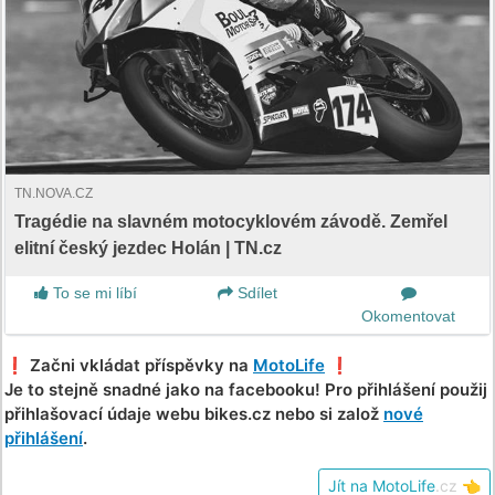
TN.NOVA.CZ
Tragédie na slavném motocyklovém závodě. Zemřel
elitní český jezdec Holán | TN.cz
To se mi líbí
Sdílet
Okomentovat
❗️ Začni vkládat příspěvky na
MotoLife
❗️
Je to stejně snadné jako na facebooku! Pro přihlášení použij
přihlašovací údaje webu bikes.cz nebo si založ
nové
přihlášení
.
Jít na MotoLife
.cz
👈