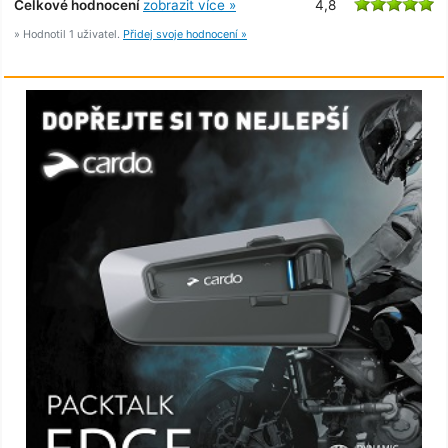
Celkové hodnocení
zobrazit více »
4,8
» Hodnotil 1 uživatel.
Přidej svoje hodnocení »