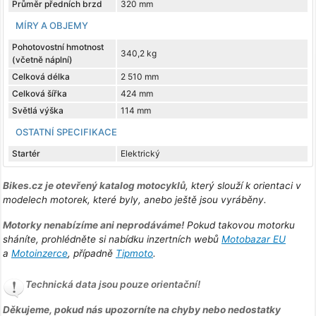
Průměr předních brzd
320 mm
MÍRY A OBJEMY
Pohotovostní hmotnost
340,2 kg
(včetně náplní)
Celková délka
2 510 mm
Celková šířka
424 mm
Světlá výška
114 mm
OSTATNÍ SPECIFIKACE
Startér
Elektrický
Bikes.cz je otevřený katalog motocyklů
, který slouží k orientaci v
modelech motorek, které byly, anebo ještě jsou vyráběny.
Motorky nenabízíme ani neprodáváme!
Pokud takovou motorku
sháníte, prohlédněte si nabídku inzertních webů
Motobazar EU
a
Motoinzerce
, případně
Tipmoto
.
Technická data jsou pouze orientační!
Děkujeme, pokud nás upozorníte na chyby nebo nedostatky