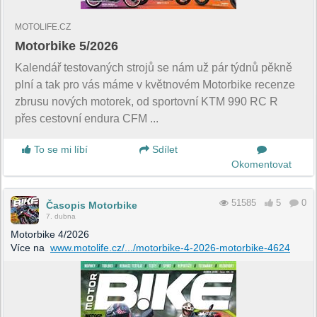
MOTOLIFE.CZ
Motorbike 5/2026
Kalendář testovaných strojů se nám už pár týdnů pěkně
plní a tak pro vás máme v květnovém Motorbike recenze
zbrusu nových motorek, od sportovní KTM 990 RC R
přes cestovní endura CFM ...
To se mi líbí
Sdílet
Okomentovat
51585
5
0
Časopis Motorbike
7. dubna
Motorbike 4/2026
Více na
www.motolife.cz/.../motorbike-4-2026-motorbike-4624