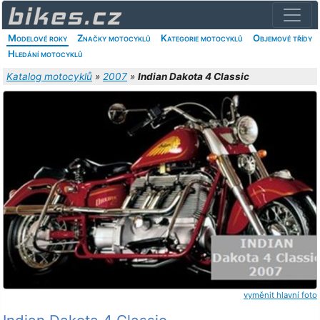
Modelové roky
Značky motocyklů
Kategorie motocyklů
Objemové třídy
Hledání motocyklů
Katalog motocyklů
»
2007
»
Indian Dakota 4 Classic
vyměnit hlavní foto