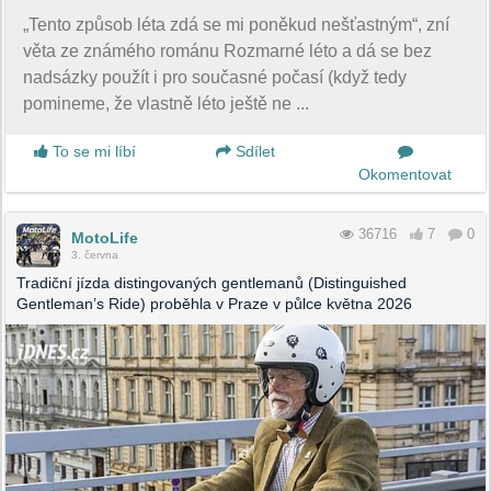
„Tento způsob léta zdá se mi poněkud nešťastným“, zní
věta ze známého románu Rozmarné léto a dá se bez
nadsázky použít i pro současné počasí (když tedy
pomineme, že vlastně léto ještě ne ...
To se mi líbí
Sdílet
Okomentovat
36716
7
0
MotoLife
3. června
Tradiční jízda distingovaných gentlemanů (Distinguished
Gentleman’s Ride) proběhla v Praze v půlce května 2026