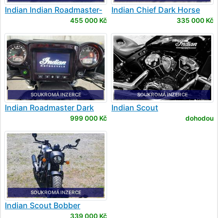
Indian
Indian Roadmaster-
Indian
Chief Dark Horse
116
455 000 Kč
335 000 Kč
SOUKROMÁ INZERCE
SOUKROMÁ INZERCE
Indian
Roadmaster Dark
Indian
Scout
Horse
999 000 Kč
dohodou
SOUKROMÁ INZERCE
Indian
Scout Bobber
limited
339 000 Kč