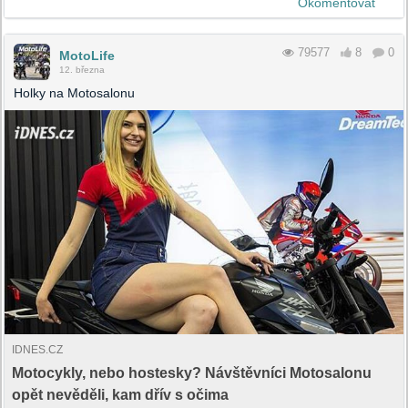
Okomentovat
79577
8
0
MotoLife
12. března
Holky na Motosalonu
IDNES.CZ
Motocykly, nebo hostesky? Návštěvníci Motosalonu
opět nevěděli, kam dřív s očima