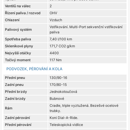
Ventilů na válec
2
Řízení paliva / rozvod
OHV
Chlazení
Vzduch
Vstřikování. Multi-Port sekvenční vstřikování
Palivový systém
paliva
Spotřeba paliva
7,40 l/100 km
Skleníkové plyny
171,7 CO2 g/km
Nejvyšší otáčky
4400
Točivý moment
117 Nm
PODVOZEK, PÉROVÁNÍ A KOLA
Přední pneu
130/90-16
Zadní pneu
170/80-15
Přední brzdy
Jednokotoučová
Zadní brzdy
Bubnové
Cradle, triple vyztužená. Bezešvé ocelové
Rám
trubky.
Zadní pérování
Koni Dial-A-Ride.
Přední pérování
Teleskopická vidlice