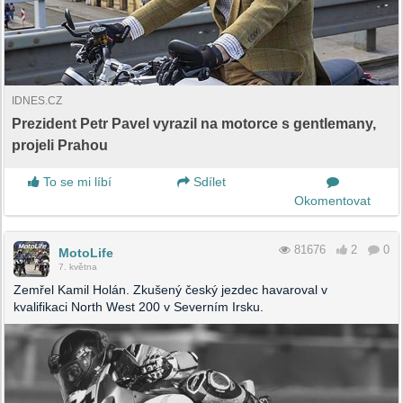
IDNES.CZ
Prezident Petr Pavel vyrazil na motorce s gentlemany,
projeli Prahou
To se mi líbí
Sdílet
Okomentovat
81676
2
0
MotoLife
7. května
Zemřel Kamil Holán. Zkušený český jezdec havaroval v
kvalifikaci North West 200 v Severním Irsku.