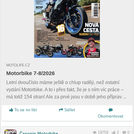
MOTOLIFE.CZ
Motorbike 7-8/2026
Letní dvoučíslo máme ještě o chlup raději, než ostatní
vydání Motorbike. A to i přes fakt, že je s ním víc práce –
má totiž 154 stran! Ale za prvé jsou v době jeho příprav ...
To se mi líbí
Sdílet
Okomentovat
19759
3
0
Časopis Motorbike