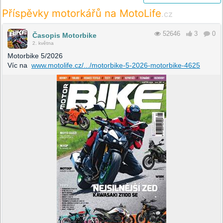
Příspěvky motorkářů na MotoLife
.cz
52646
3
0
Časopis Motorbike
2. května
Motorbike 5/2026
Víc na
www.motolife.cz/.../motorbike-5-2026-motorbike-4625