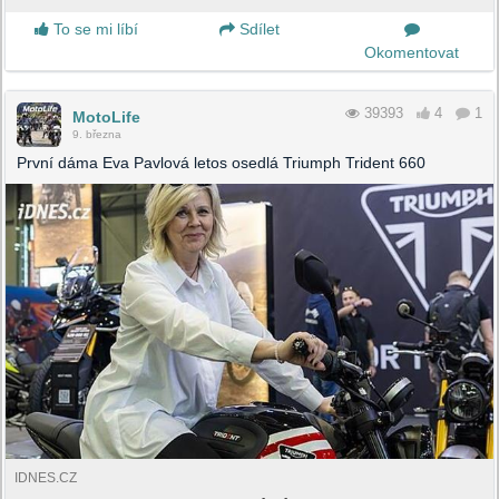
To se mi líbí
Sdílet
Okomentovat
39393
4
1
MotoLife
9. března
První dáma Eva Pavlová letos osedlá Triumph Trident 660
IDNES.CZ