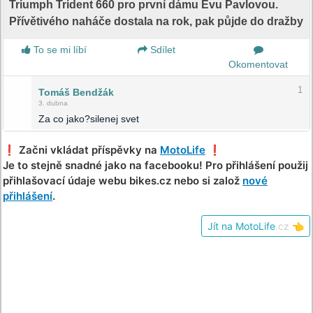
Triumph Trident 660 pro první dámu Evu Pavlovou.
Přívětivého naháče dostala na rok, pak půjde do dražby
To se mi líbí
Sdílet
Okomentovat
1
Tomáš Bendžák
3. dubna
Za co jako?silenej svet
❗️ Začni vkládat příspěvky na
MotoLife
❗️
Je to stejně snadné jako na facebooku! Pro přihlášení použij
přihlašovací údaje webu bikes.cz nebo si založ
nové
přihlášení
.
Jít na MotoLife
.cz
👈