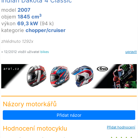
Indian Dakota 4 Classic
model
2007
3
objem
1845 cm
výkon
69,3 kW
(94 k)
kategorie
chopper/cruiser
zhlédnuto 1292x
» 12/2012 vložil uživatel
bikes
upravit
Názory motorkářů
Přidat názor
Hodnocení motocyklu
Přidat hodnocení