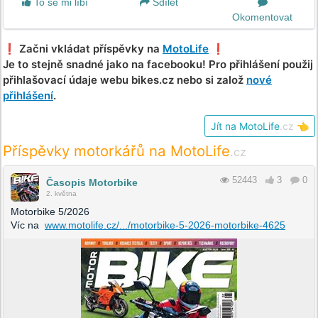
To se mi líbí
Sdílet
Okomentovat
❗️ Začni vkládat příspěvky na
MotoLife
❗️
Je to stejně snadné jako na facebooku! Pro přihlášení použij
přihlašovací údaje webu bikes.cz nebo si založ
nové
přihlášení
.
Jít na MotoLife
.cz
👈
Příspěvky motorkářů na MotoLife
.cz
52443
3
0
Časopis Motorbike
2. května
Motorbike 5/2026
Víc na
www.motolife.cz/.../motorbike-5-2026-motorbike-4625