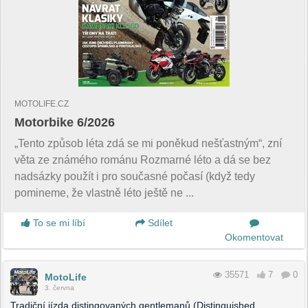
MOTOLIFE.CZ
Motorbike 6/2026
„Tento způsob léta zdá se mi poněkud nešťastným“, zní
věta ze známého románu Rozmarné léto a dá se bez
nadsázky použít i pro současné počasí (když tedy
pomineme, že vlastně léto ještě ne ...
To se mi líbí
Sdílet
Okomentovat
35571
7
0
MotoLife
3. června
Tradiční jízda distingovaných gentlemanů (Distinguished