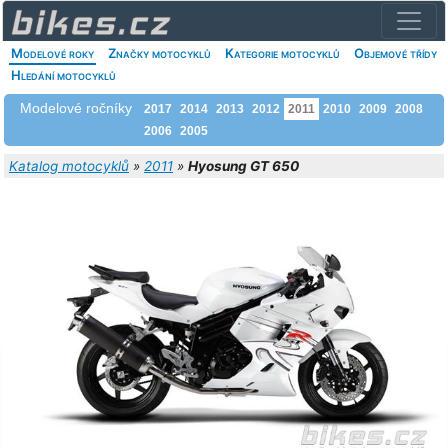
Modelové roky
Značky motocyklů
Kategorie motocyklů
Objemové třídy
Hledání motocyklů
Modelové ročníky
2017
2014
2013
2012
2011
2010
2009
2008
2006
2005
Katalog motocyklů
»
2011
»
Hyosung GT 650