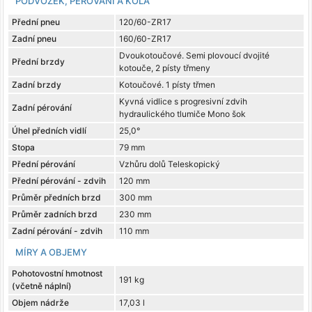
PODVOZEK, PÉROVÁNÍ A KOLA
Přední pneu
120/60-ZR17
Zadní pneu
160/60-ZR17
Dvoukotoučové. Semi plovoucí dvojité
Přední brzdy
kotouče, 2 písty třmeny
Zadní brzdy
Kotoučové. 1 písty třmen
Kyvná vidlice s progresivní zdvih
Zadní pérování
hydraulického tlumiče Mono šok
Úhel předních vidlí
25,0°
Stopa
79 mm
Přední pérování
Vzhůru dolů Teleskopický
Přední pérování - zdvih
120 mm
Průměr předních brzd
300 mm
Průměr zadních brzd
230 mm
Zadní pérování - zdvih
110 mm
MÍRY A OBJEMY
Pohotovostní hmotnost
191 kg
(včetně náplní)
Objem nádrže
17,03 l