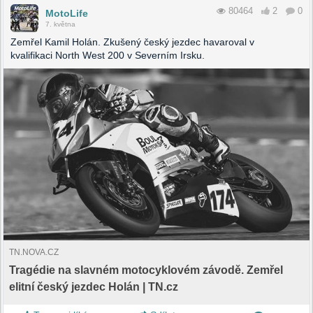
80464
2
0
MotoLife
7. května
Zemřel Kamil Holán. Zkušený český jezdec havaroval v
kvalifikaci North West 200 v Severním Irsku.
TN.NOVA.CZ
Tragédie na slavném motocyklovém závodě. Zemřel
elitní český jezdec Holán | TN.cz