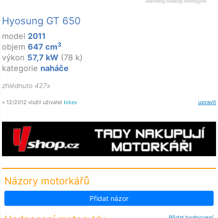
Hyosung GT 650
model
2011
3
objem
647 cm
výkon
57,7 kW
(78 k)
kategorie
naháče
zhlédnuto 427x
» 12/2012 vložil uživatel
bikes
upravit
Názory motorkářů
Přidat názor
Přidat hodnocení