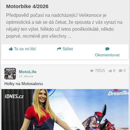
Motorbike 4/2026
Předpověď počasí na nadcházející Velikonoce je
optimistická a tak se dá čekat, že spousta z vás vyrazí na
nějaký ten výlet. Někdo už letos poněkolikáté, někdo
poprvé, nicméně pro všechny ...
To se mi líbí
Sdílet
Okomentovat
79525
8
0
MotoLife
12. března
Holky na Motosalonu