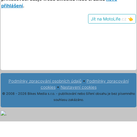
přihlášení
.
Jít na MotoLife
.cz
👈
Podmínky zpracování osobních údajů
•
Podmínky zpracování
cookies
•
Nastavení cookies
© 2008 - 2026 Bikes Media s.r.o. - publikování nebo šíření obsahu je bez písemného
souhlasu zakázáno.