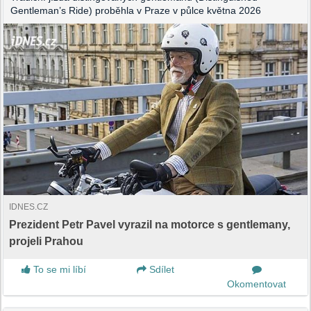
Gentleman’s Ride) proběhla v Praze v půlce května 2026
IDNES.CZ
Prezident Petr Pavel vyrazil na motorce s gentlemany,
projeli Prahou
To se mi líbí
Sdílet
Okomentovat