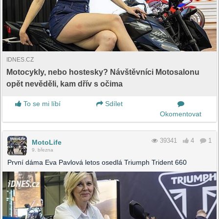
IDNES.CZ
Motocykly, nebo hostesky? Návštěvníci Motosalonu
opět nevěděli, kam dřív s očima
To se mi líbí
Sdílet
Okomentovat
39341
4
1
MotoLife
9. března
První dáma Eva Pavlová letos osedlá Triumph Trident 660