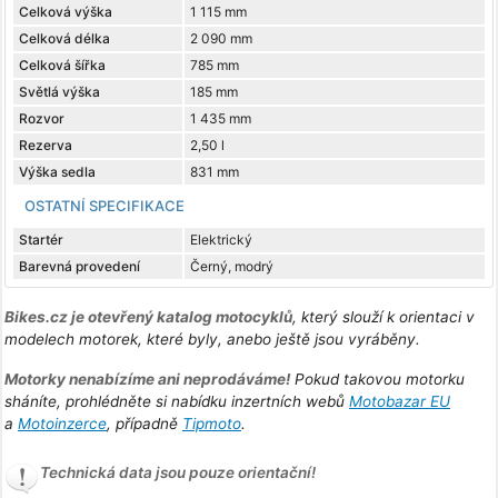
Celková výška
1 115 mm
Celková délka
2 090 mm
Celková šířka
785 mm
Světlá výška
185 mm
Rozvor
1 435 mm
Rezerva
2,50 l
Výška sedla
831 mm
OSTATNÍ SPECIFIKACE
Startér
Elektrický
Barevná provedení
Černý, modrý
Bikes.cz je otevřený katalog motocyklů
, který slouží k orientaci v
modelech motorek, které byly, anebo ještě jsou vyráběny.
Motorky nenabízíme ani neprodáváme!
Pokud takovou motorku
sháníte, prohlédněte si nabídku inzertních webů
Motobazar EU
a
Motoinzerce
, případně
Tipmoto
.
Technická data jsou pouze orientační!