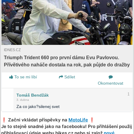
IDNES.CZ
Triumph Trident 660 pro první dámu Evu Pavlovou.
Přívětivého naháče dostala na rok, pak půjde do dražby
To se mi líbí
Sdílet
Okomentovat
1
Tomáš Bendžák
3. dubna
Za co jako?silenej svet
❗️ Začni vkládat příspěvky na
MotoLife
❗️
Je to stejně snadné jako na facebooku! Pro přihlášení použij
přihlašovací údaje webu bikes.cz nebo si založ
nové