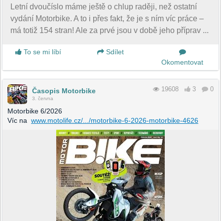
Letní dvoučíslo máme ještě o chlup raději, než ostatní
vydání Motorbike. A to i přes fakt, že je s ním víc práce –
má totiž 154 stran! Ale za prvé jsou v době jeho příprav ...
To se mi líbí
Sdílet
Okomentovat
19608
3
0
Časopis Motorbike
3. června
Motorbike 6/2026
Víc na
www.motolife.cz/.../motorbike-6-2026-motorbike-4626