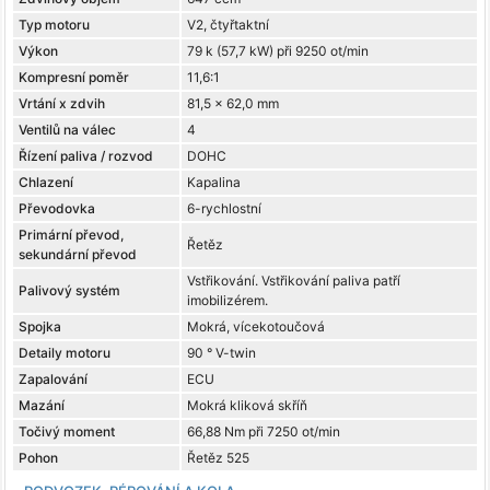
Typ motoru
V2, čtyřtaktní
Výkon
79 k (57,7 kW) při 9250 ot/min
Kompresní poměr
11,6:1
Vrtání x zdvih
81,5 x 62,0 mm
Ventilů na válec
4
Řízení paliva / rozvod
DOHC
Chlazení
Kapalina
Převodovka
6-rychlostní
Primární převod,
Řetěz
sekundární převod
Vstřikování. Vstřikování paliva patří
Palivový systém
imobilizérem.
Spojka
Mokrá, vícekotoučová
Detaily motoru
90 ° V-twin
Zapalování
ECU
Mazání
Mokrá kliková skříň
Točivý moment
66,88 Nm při 7250 ot/min
Pohon
Řetěz 525