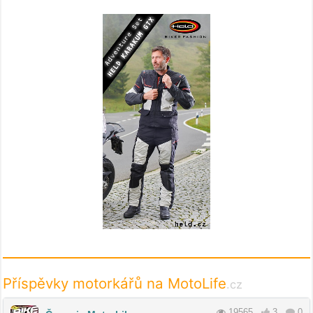
Příspěvky motorkářů na MotoLife
.cz
19565
3
0