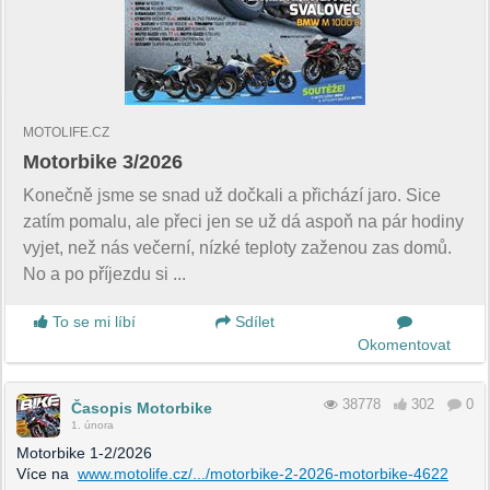
MOTOLIFE.CZ
Motorbike 3/2026
Konečně jsme se snad už dočkali a přichází jaro. Sice
zatím pomalu, ale přeci jen se už dá aspoň na pár hodiny
vyjet, než nás večerní, nízké teploty zaženou zas domů.
No a po příjezdu si ...
To se mi líbí
Sdílet
Okomentovat
38778
302
0
Časopis Motorbike
1. února
Motorbike 1-2/2026
Více na
www.motolife.cz/.../motorbike-2-2026-motorbike-4622