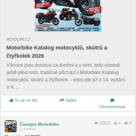
MOTOLIFE.CZ
Motorbike Katalog motocyklů, skútrů a
čtyřkolek 2026
Vánoce jsou doslova za dveřmi a s nimi, tedy vlastně
ještě před nimi, tradičně přichází i Motorbike Katalog
motocyklů, skútrů a čtyřkolek – letos jde již o 14. vydání.
V K ...
To se mi líbí
Sdílet
Okomentovat
52812
4
0
Časopis Motorbike
3. prosince