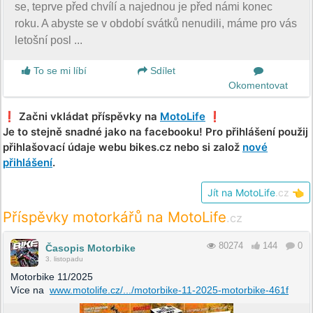
se, teprve před chvílí a najednou je před námi konec
roku. A abyste se v období svátků nenudili, máme pro vás
letošní posl ...
To se mi líbí
Sdílet
Okomentovat
❗️ Začni vkládat příspěvky na
MotoLife
❗️
Je to stejně snadné jako na facebooku! Pro přihlášení použij
přihlašovací údaje webu bikes.cz nebo si založ
nové
přihlášení
.
Jít na MotoLife
.cz
👈
Příspěvky motorkářů na MotoLife
.cz
80274
144
0
Časopis Motorbike
3. listopadu
Motorbike 11/2025
Více na
www.motolife.cz/.../motorbike-11-2025-motorbike-461f