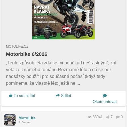
MOTOLIFE.CZ
Motorbike 6/2026
„Tento způsob léta zdá se mi poněkud nešťastným“, zní
věta ze známého románu Rozmarné léto a dá se bez
nadsázky použít i pro současné počasí (když tedy
pomineme, že vlastně léto ještě ne ...
To se mi líbí
Sdílet
Okomentovat
33941
7
0
MotoLife
3. června