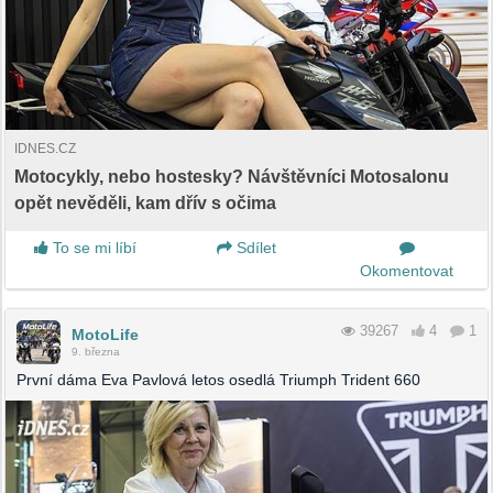
IDNES.CZ
Motocykly, nebo hostesky? Návštěvníci Motosalonu
opět nevěděli, kam dřív s očima
To se mi líbí
Sdílet
Okomentovat
39267
4
1
MotoLife
9. března
První dáma Eva Pavlová letos osedlá Triumph Trident 660