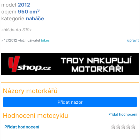
model
2012
3
objem
950 cm
kategorie
naháče
zhlédnuto 319x
» 12/2012 vložil uživatel
bikes
upravit
Názory motorkářů
Přidat názor
Hodnocení motocyklu
Přidat hodnocení
Přidat hodnocení