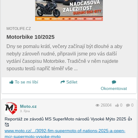
MOTOLIFE.CZ
Motorbike 10/2025
Dny se pomalu krátí, večery začínají být dlouhé a aby
nebyly zároveň nudné, připravili jsme pro vás další
vydání časopisu Motorbike. Tradičně v něm najdete
spoustu testů napříč téměř vše ...
To se mi líbí
Sdílet
Okomentovat
26004
0
0
Moto.cz
3. října
Reportáž ze závodů MS SuperMoto národů Vysoké Mýto 2025 👍
🥰
www.moto.cz/.../3092-fim-supermoto-of-nations-2025-a-open-
mcr-supermoto-vysoke-myto