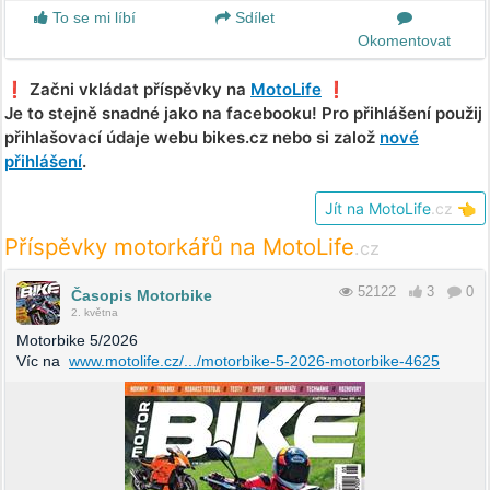
To se mi líbí
Sdílet
Okomentovat
❗️ Začni vkládat příspěvky na
MotoLife
❗️
Je to stejně snadné jako na facebooku! Pro přihlášení použij
přihlašovací údaje webu bikes.cz nebo si založ
nové
přihlášení
.
Jít na MotoLife
.cz
👈
Příspěvky motorkářů na MotoLife
.cz
52122
3
0
Časopis Motorbike
2. května
Motorbike 5/2026
Víc na
www.motolife.cz/.../motorbike-5-2026-motorbike-4625