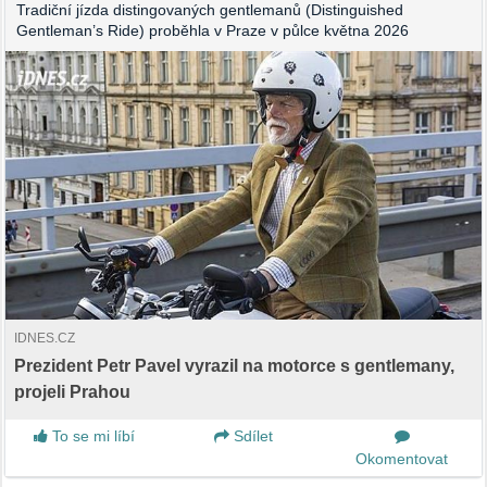
Tradiční jízda distingovaných gentlemanů (Distinguished
Gentleman’s Ride) proběhla v Praze v půlce května 2026
IDNES.CZ
Prezident Petr Pavel vyrazil na motorce s gentlemany,
projeli Prahou
To se mi líbí
Sdílet
Okomentovat