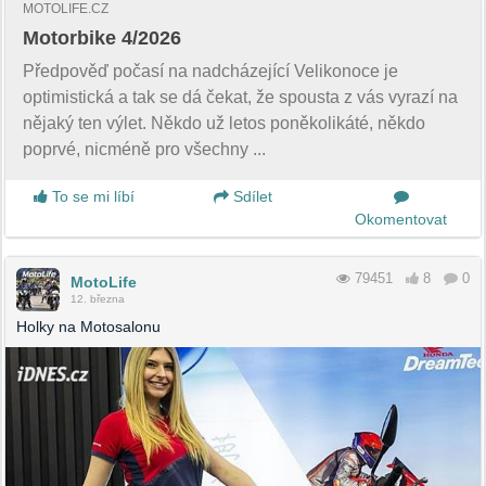
MOTOLIFE.CZ
Motorbike 4/2026
Předpověď počasí na nadcházející Velikonoce je
optimistická a tak se dá čekat, že spousta z vás vyrazí na
nějaký ten výlet. Někdo už letos poněkolikáté, někdo
poprvé, nicméně pro všechny ...
To se mi líbí
Sdílet
Okomentovat
79451
8
0
MotoLife
12. března
Holky na Motosalonu