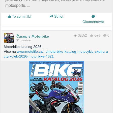
motosportu, ...
To se mi líbí
Sdílet
Okomentovat
32652
-579
0
Časopis Motorbike
30. prosince
Motorbike katalog 2026
Více na
www.motolife.cz/.../motorbike-katalog-motocyklu-skutru-a-
ctyrkolek-2026-motorbike-4621