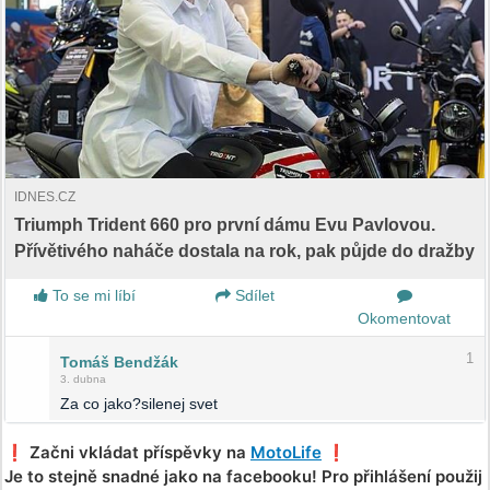
IDNES.CZ
Triumph Trident 660 pro první dámu Evu Pavlovou.
Přívětivého naháče dostala na rok, pak půjde do dražby
To se mi líbí
Sdílet
Okomentovat
1
Tomáš Bendžák
3. dubna
Za co jako?silenej svet
❗️ Začni vkládat příspěvky na
MotoLife
❗️
Je to stejně snadné jako na facebooku! Pro přihlášení použij