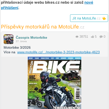
přihlašovací údaje webu bikes.cz nebo si založ
nové
přihlášení
.
Jít na MotoLife
.cz
👈
Příspěvky motorkářů na MotoLife
.cz
38751
5
0
Časopis Motorbike
27. února
Motorbike 3/2026
Více na
www.motolife.cz/.../motorbike-3-2023-motorbike-4623