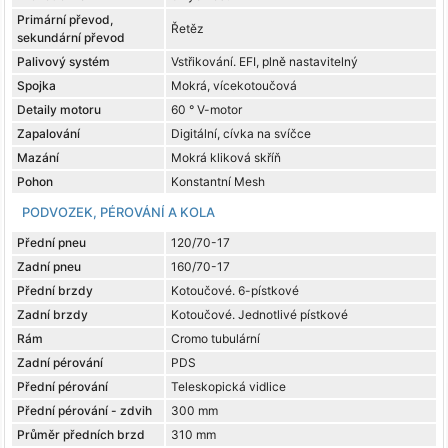
Primární převod,
Řetěz
sekundární převod
Palivový systém
Vstřikování. EFI, plně nastavitelný
Spojka
Mokrá, vícekotoučová
Detaily motoru
60 ° V-motor
Zapalování
Digitální, cívka na svíčce
Mazání
Mokrá kliková skříň
Pohon
Konstantní Mesh
PODVOZEK, PÉROVÁNÍ A KOLA
Přední pneu
120/70-17
Zadní pneu
160/70-17
Přední brzdy
Kotoučové. 6-pístkové
Zadní brzdy
Kotoučové. Jednotlivé pístkové
Rám
Cromo tubulární
Zadní pérování
PDS
Přední pérování
Teleskopická vidlice
Přední pérování - zdvih
300 mm
Průměr předních brzd
310 mm