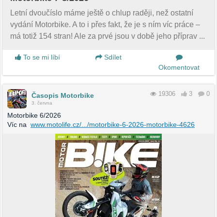
Letní dvoučíslo máme ještě o chlup raději, než ostatní
vydání Motorbike. A to i přes fakt, že je s ním víc práce –
má totiž 154 stran! Ale za prvé jsou v době jeho příprav ...
To se mi líbí
Sdílet
Okomentovat
19306
3
0
Časopis Motorbike
3. června
Motorbike 6/2026
Víc na
www.motolife.cz/.../motorbike-6-2026-motorbike-4626