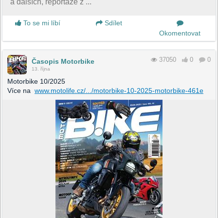
a dalších, reportáže z ...
To se mi líbí
Sdílet
Okomentovat
37050
0
0
Časopis Motorbike
13. října
Motorbike 10/2025
Více na
www.motolife.cz/.../motorbike-10-2025-motorbike-461e