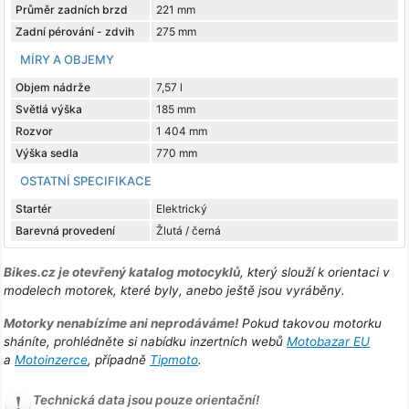
Průměr zadních brzd
221 mm
Zadní pérování - zdvih
275 mm
MÍRY A OBJEMY
Objem nádrže
7,57 l
Světlá výška
185 mm
Rozvor
1 404 mm
Výška sedla
770 mm
OSTATNÍ SPECIFIKACE
Startér
Elektrický
Barevná provedení
Žlutá / černá
Bikes.cz je otevřený katalog motocyklů
, který slouží k orientaci v
modelech motorek, které byly, anebo ještě jsou vyráběny.
Motorky nenabízíme ani neprodáváme!
Pokud takovou motorku
sháníte, prohlédněte si nabídku inzertních webů
Motobazar EU
a
Motoinzerce
, případně
Tipmoto
.
Technická data jsou pouze orientační!