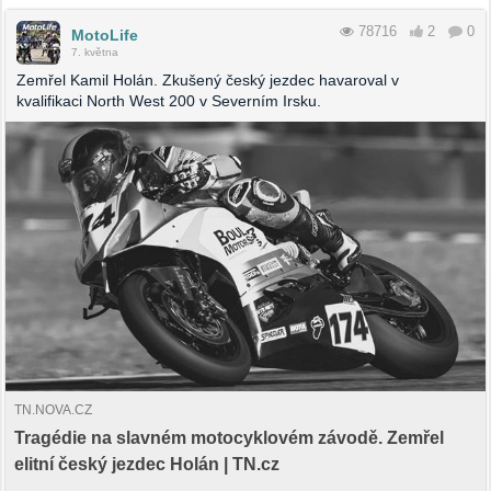
78716
2
0
MotoLife
7. května
Zemřel Kamil Holán. Zkušený český jezdec havaroval v
kvalifikaci North West 200 v Severním Irsku.
TN.NOVA.CZ
Tragédie na slavném motocyklovém závodě. Zemřel
elitní český jezdec Holán | TN.cz