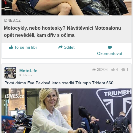
IDNES.CZ
Motocykly, nebo hostesky? Návštěvníci Motosalonu
opět nevěděli, kam dřív s očima
To se mi líbí
Sdílet
Okomentovat
39206
4
1
MotoLife
9. března
První dáma Eva Pavlová letos osedlá Triumph Trident 660