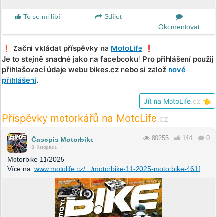
To se mi líbí
Sdílet
Okomentovat
❗️ Začni vkládat příspěvky na
MotoLife
❗️
Je to stejně snadné jako na facebooku! Pro přihlášení použij
přihlašovací údaje webu bikes.cz nebo si založ
nové
přihlášení
.
Jít na MotoLife
.cz
👈
Příspěvky motorkářů na MotoLife
.cz
80255
144
0
Časopis Motorbike
3. listopadu
Motorbike 11/2025
Více na
www.motolife.cz/.../motorbike-11-2025-motorbike-461f