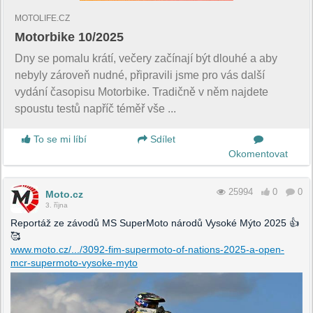
MOTOLIFE.CZ
Motorbike 10/2025
Dny se pomalu krátí, večery začínají být dlouhé a aby
nebyly zároveň nudné, připravili jsme pro vás další
vydání časopisu Motorbike. Tradičně v něm najdete
spoustu testů napříč téměř vše ...
To se mi líbí
Sdílet
Okomentovat
25994
0
0
Moto.cz
3. října
Reportáž ze závodů MS SuperMoto národů Vysoké Mýto 2025 👍
🥰
www.moto.cz/.../3092-fim-supermoto-of-nations-2025-a-open-
mcr-supermoto-vysoke-myto