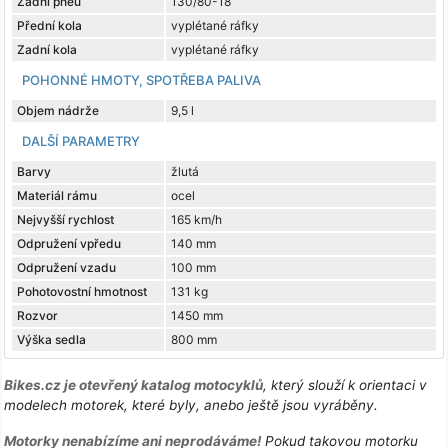
Zadní pneu
130/80-18
Přední kola
vyplétané ráfky
Zadní kola
vyplétané ráfky
POHONNÉ HMOTY, SPOTŘEBA PALIVA
Objem nádrže
9,5 l
DALŠÍ PARAMETRY
Barvy
žlutá
Materiál rámu
ocel
Nejvyšší rychlost
165 km/h
Odpružení vpředu
140 mm
Odpružení vzadu
100 mm
Pohotovostní hmotnost
131 kg
Rozvor
1450 mm
Výška sedla
800 mm
Bikes.cz je otevřený katalog motocyklů
, který slouží k orientaci v
modelech motorek, které byly, anebo ještě jsou vyráběny.
Motorky nenabízíme ani neprodáváme!
Pokud takovou motorku