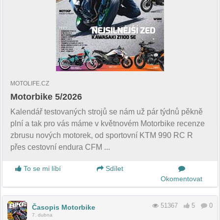
MOTOLIFE.CZ
Motorbike 5/2026
Kalendář testovaných strojů se nám už pár týdnů pěkně
plní a tak pro vás máme v květnovém Motorbike recenze
zbrusu nových motorek, od sportovní KTM 990 RC R
přes cestovní endura CFM ...
To se mi líbí
Sdílet
Okomentovat
51367
5
0
Časopis Motorbike
7. dubna