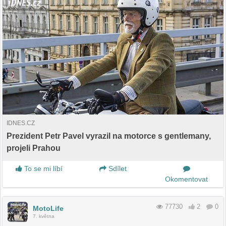
IDNES.CZ
Prezident Petr Pavel vyrazil na motorce s gentlemany,
projeli Prahou
To se mi líbí
Sdílet
Okomentovat
77730
2
0
MotoLife
7. května