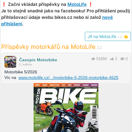
❗️ Začni vkládat příspěvky na
MotoLife
❗️
Je to stejně snadné jako na facebooku! Pro přihlášení použij
přihlašovací údaje webu bikes.cz nebo si založ
nové
přihlášení
.
Jít na MotoLife
.cz
👈
Příspěvky motorkářů na MotoLife
.cz
51894
3
0
Časopis Motorbike
2. května
Motorbike 5/2026
Víc na
www.motolife.cz/.../motorbike-5-2026-motorbike-4625