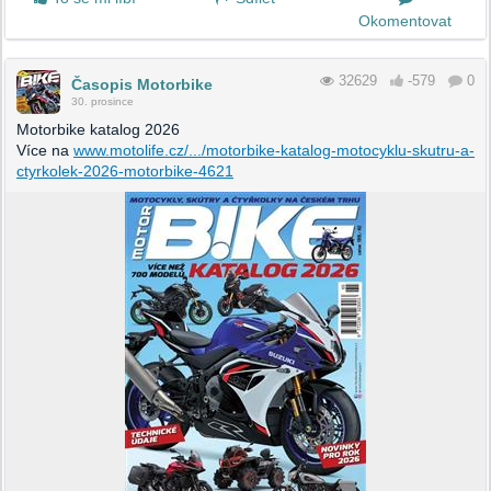
Okomentovat
32629
-579
0
Časopis Motorbike
30. prosince
Motorbike katalog 2026
Více na
www.motolife.cz/.../motorbike-katalog-motocyklu-skutru-a-
ctyrkolek-2026-motorbike-4621