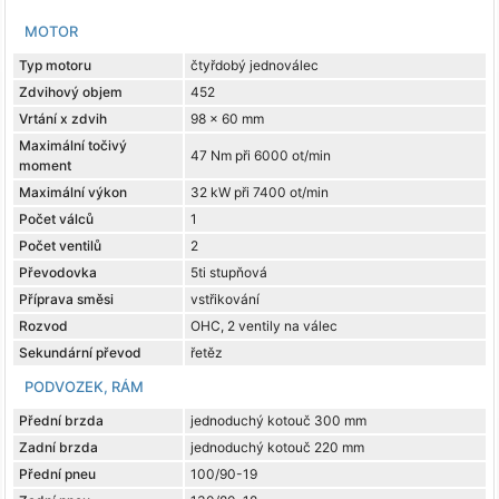
MOTOR
Typ motoru
čtyřdobý jednoválec
Zdvihový objem
452
Vrtání x zdvih
98 x 60 mm
Maximální točivý
47 Nm při 6000 ot/min
moment
Maximální výkon
32 kW při 7400 ot/min
Počet válců
1
Počet ventilů
2
Převodovka
5ti stupňová
Příprava směsi
vstřikování
Rozvod
OHC, 2 ventily na válec
Sekundární převod
řetěz
PODVOZEK, RÁM
Přední brzda
jednoduchý kotouč 300 mm
Zadní brzda
jednoduchý kotouč 220 mm
Přední pneu
100/90-19