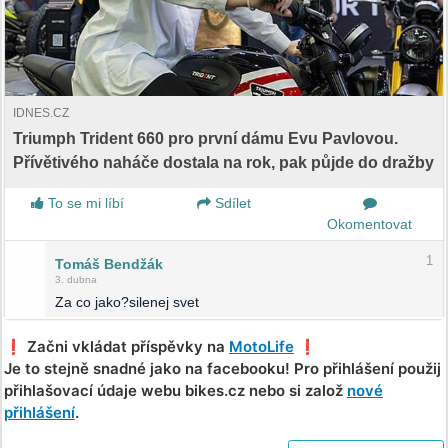
IDNES.CZ
Triumph Trident 660 pro první dámu Evu Pavlovou.
Přívětivého naháče dostala na rok, pak půjde do dražby
To se mi líbí
Sdílet
Okomentovat
1
Tomáš Bendžák
3. dubna
Za co jako?silenej svet
❗️ Začni vkládat příspěvky na
MotoLife
❗️
Je to stejně snadné jako na facebooku! Pro přihlášení použij
přihlašovací údaje webu bikes.cz nebo si založ
nové
přihlášení
.