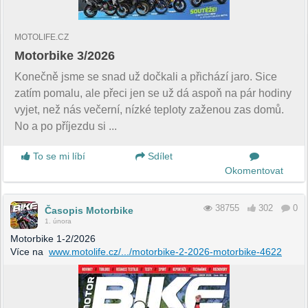
MOTOLIFE.CZ
Motorbike 3/2026
Konečně jsme se snad už dočkali a přichází jaro. Sice
zatím pomalu, ale přeci jen se už dá aspoň na pár hodiny
vyjet, než nás večerní, nízké teploty zaženou zas domů.
No a po příjezdu si ...
To se mi líbí
Sdílet
Okomentovat
38755
302
0
Časopis Motorbike
1. února
Motorbike 1-2/2026
Více na
www.motolife.cz/.../motorbike-2-2026-motorbike-4622