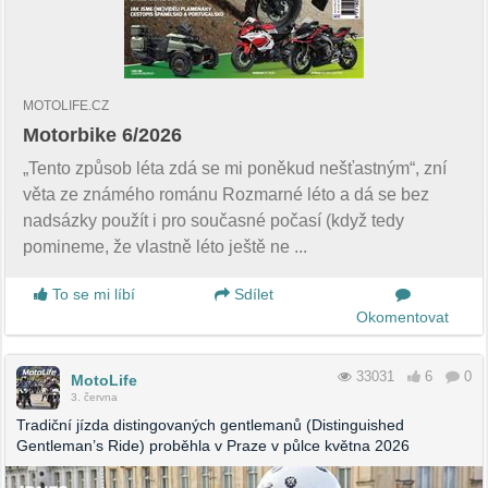
MOTOLIFE.CZ
Motorbike 6/2026
„Tento způsob léta zdá se mi poněkud nešťastným“, zní
věta ze známého románu Rozmarné léto a dá se bez
nadsázky použít i pro současné počasí (když tedy
pomineme, že vlastně léto ještě ne ...
To se mi líbí
Sdílet
Okomentovat
33031
6
0
MotoLife
3. června
Tradiční jízda distingovaných gentlemanů (Distinguished
Gentleman’s Ride) proběhla v Praze v půlce května 2026