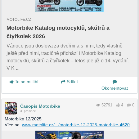
MOTOLIFE.CZ
Motorbike Katalog motocyklů, skútrů a
čtyřkolek 2026
Vánoce jsou doslova za dveřmi a s nimi, tedy vlastně
ještě před nimi, tradičně přichází i Motorbike Katalog
motocyklů, skútrů a čtyřkolek – letos jde již o 14. vydání.
V K ...
To se mi líbí
Sdílet
Okomentovat
52791
4
0
Časopis Motorbike
3. prosince
Motorbike 12/2025
Více na
www.motolife.cz/.../motorbike-12-2025-motorbike-4620