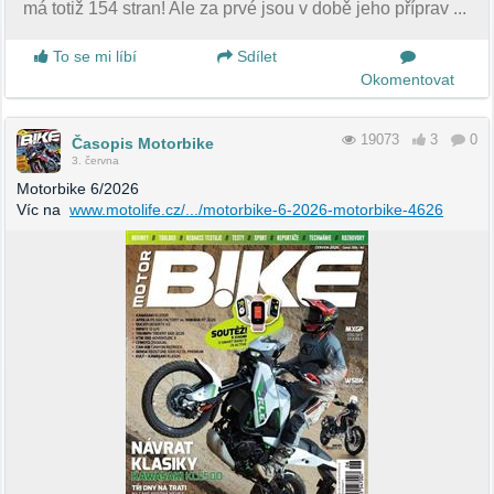
má totiž 154 stran! Ale za prvé jsou v době jeho příprav ...
To se mi líbí
Sdílet
Okomentovat
19073
3
0
Časopis Motorbike
3. června
Motorbike 6/2026
Víc na
www.motolife.cz/.../motorbike-6-2026-motorbike-4626