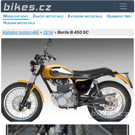
Modelové roky
Značky motocyklů
Kategorie motocyklů
Objemové třídy
Hledání motocyklů
Katalog motocyklů
»
2014
»
Borile B 450 SC