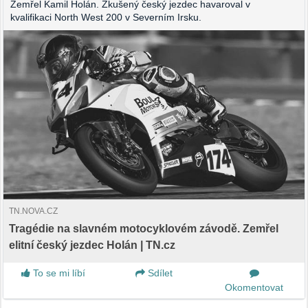
Zemřel Kamil Holán. Zkušený český jezdec havaroval v
kvalifikaci North West 200 v Severním Irsku.
TN.NOVA.CZ
Tragédie na slavném motocyklovém závodě. Zemřel
elitní český jezdec Holán | TN.cz
To se mi líbí
Sdílet
Okomentovat