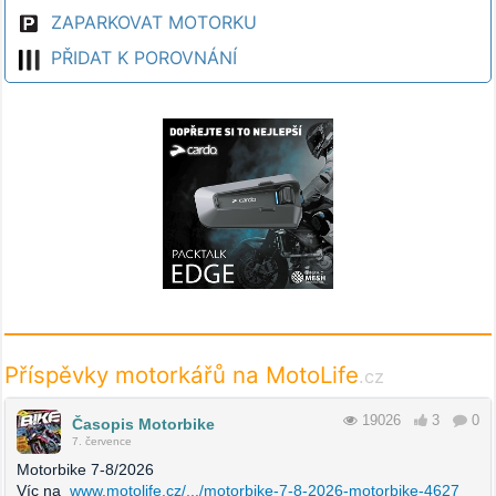
ZAPARKOVAT MOTORKU
PŘIDAT K POROVNÁNÍ
Příspěvky motorkářů na MotoLife
.cz
19026
3
0
Časopis Motorbike
7. července
Motorbike 7-8/2026
Víc na
www.motolife.cz/.../motorbike-7-8-2026-motorbike-4627