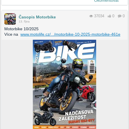
Okomentovat
37034
0
0
Časopis Motorbike
13. října
Motorbike 10/2025
Více na
www.motolife.cz/.../motorbike-10-2025-motorbike-461e