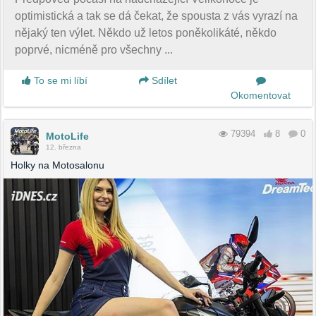
optimistická a tak se dá čekat, že spousta z vás vyrazí na
nějaký ten výlet. Někdo už letos poněkolikáté, někdo
poprvé, nicméně pro všechny ...
To se mi líbí
Sdílet
Okomentovat
79394
8
0
MotoLife
12. března
Holky na Motosalonu