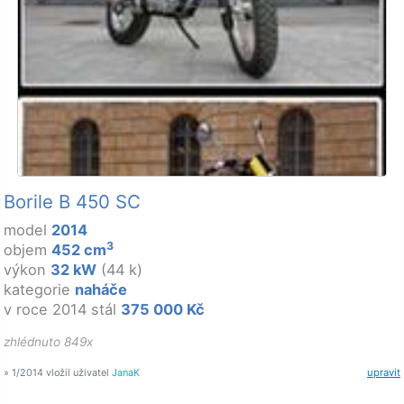
Borile B 450 SC
model
2014
3
objem
452 cm
výkon
32 kW
(44 k)
kategorie
naháče
v roce 2014 stál
375 000 Kč
zhlédnuto 849x
» 1/2014 vložil uživatel
JanaK
upravit