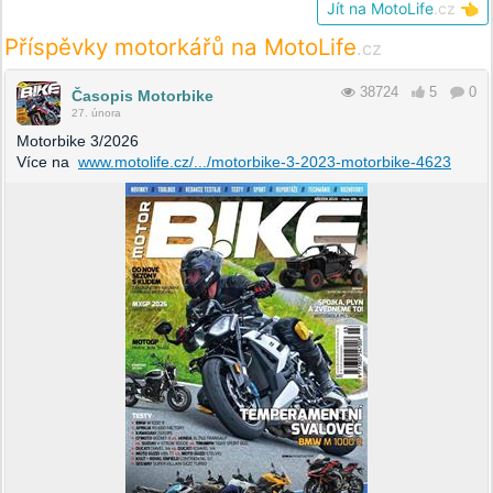
Jít na MotoLife
.cz
👈
Příspěvky motorkářů na MotoLife
.cz
38724
5
0
Časopis Motorbike
27. února
Motorbike 3/2026
Více na
www.motolife.cz/.../motorbike-3-2023-motorbike-4623