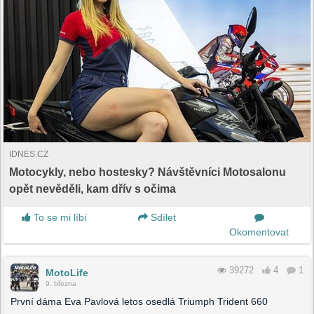
IDNES.CZ
Motocykly, nebo hostesky? Návštěvníci Motosalonu
opět nevěděli, kam dřív s očima
To se mi líbí
Sdílet
Okomentovat
39272
4
1
MotoLife
9. března
První dáma Eva Pavlová letos osedlá Triumph Trident 660