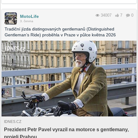
34007
7
0
MotoLife
3. června
Tradiční jízda distingovaných gentlemanů (Distinguished
Gentleman’s Ride) proběhla v Praze v půlce května 2026
IDNES.CZ
Prezident Petr Pavel vyrazil na motorce s gentlemany,
projeli Prahou