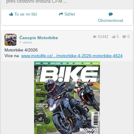
přes cestovní endura CFM ...
To se mi líbí
Sdílet
Okomentovat
51442
5
0
Časopis Motorbike
7. dubna
Motorbike 4/2026
Více na
www.motolife.cz/.../motorbike-4-2026-motorbike-4624