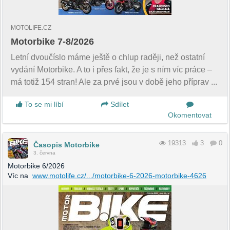
MOTOLIFE.CZ
Motorbike 7-8/2026
Letní dvoučíslo máme ještě o chlup raději, než ostatní
vydání Motorbike. A to i přes fakt, že je s ním víc práce –
má totiž 154 stran! Ale za prvé jsou v době jeho příprav ...
To se mi líbí
Sdílet
Okomentovat
19313
3
0
Časopis Motorbike
3. června
Motorbike 6/2026
Víc na
www.motolife.cz/.../motorbike-6-2026-motorbike-4626