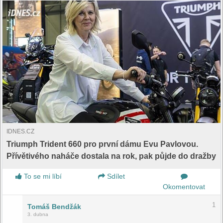
IDNES.CZ
Triumph Trident 660 pro první dámu Evu Pavlovou.
Přívětivého naháče dostala na rok, pak půjde do dražby
To se mi líbí
Sdílet
Okomentovat
1
Tomáš Bendžák
3. dubna