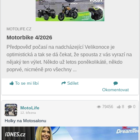
MOTOLIFE.CZ
Motorbike 4/2026
Předpověď počasí na nadcházející Velikonoce je
optimistická a tak se dá čekat, že spousta z vás vyrazí na
nějaký ten výlet. Někdo už letos poněkolikáté, někdo
poprvé, nicméně pro všechny ...
To se mi líbí
Sdílet
Okomentovat
79456
8
0
MotoLife
12. března
Holky na Motosalonu