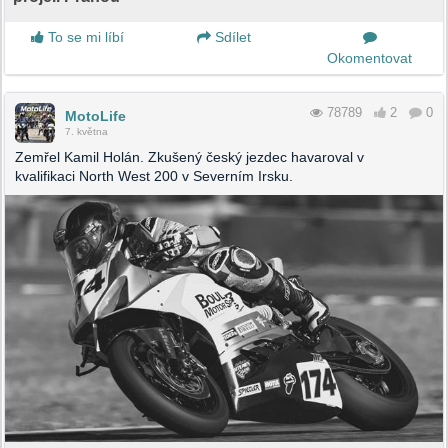
To se mi líbí
Sdílet
Okomentovat
78789
2
0
MotoLife
7. května
Zemřel Kamil Holán. Zkušený český jezdec havaroval v
kvalifikaci North West 200 v Severním Irsku.