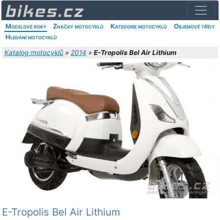
Modelové roky
Značky motocyklů
Kategorie motocyklů
Objemové třídy
Hledání motocyklů
Katalog motocyklů
»
2014
»
E-Tropolis Bel Air Lithium
E-Tropolis Bel Air Lithium