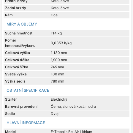
Přední brzdy
Kotoučové
Zadní brzdy
Kotoučové
Rám
Ocel
MÍRY A OBJEMY
Suchá hmotnost
114 kg
Poměr
0,0353 k/kg
hmotnosti/výkonu
Celková výška
1 130 mm
Celková délka
1,900 mm
Celková šířka
745 mm
Světlá výška
100 mm
Výška sedla
780 mm
OSTATNÍ SPECIFIKACE
Startér
Elektrický
Barevná provedení
Černá, slonová kost, modrá
Sedlo
Dvojí
HLAVNÍ INFORMACE
Model
E-Tropolis Bel Air Lithium