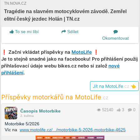
TN.NOVA.CZ
Tragédie na slavném motocyklovém závodě. Zemřel
elitní český jezdec Holán | TN.cz
To se mi líbí
Sdílet
Okomentovat
❗️ Začni vkládat příspěvky na
MotoLife
❗️
Je to stejně snadné jako na facebooku! Pro přihlášení použij
přihlašovací údaje webu bikes.cz nebo si založ
nové
přihlášení
.
Jít na MotoLife
.cz
👈
Příspěvky motorkářů na MotoLife
.cz
52140
3
0
Časopis Motorbike
2. května
Motorbike 5/2026
Víc na
www.motolife.cz/.../motorbike-5-2026-motorbike-4625