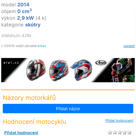
model
2014
3
objem
0 cm
výkon
2,9 kW
(4 k)
kategorie
skútry
zhlédnuto 428x
» 1/2015 vložil uživatel
bikes
upravit
Názory motorkářů
Přidat názor
Hodnocení motocyklu
Přidat hodnocení
Přidat hodnocení