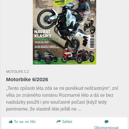
MOTOLIFE.CZ
Motorbike 6/2026
„Tento způsob léta zdá se mi poněkud nešťastným“, zní
věta ze známého románu Rozmarné léto a dá se bez
nadsázky použít i pro současné počasí (když tedy
pomineme, že vlastně léto ještě ne ...
To se mi líbí
Sdílet
Okomentovat