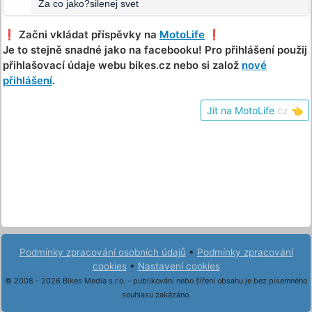
Za co jako?silenej svet
❗️ Začni vkládat příspěvky na
MotoLife
❗️
Je to stejně snadné jako na facebooku! Pro přihlášení použij
přihlašovací údaje webu bikes.cz nebo si založ
nové
přihlášení
.
Jít na MotoLife
.cz
👈
Podmínky zpracování osobních údajů
•
Podmínky zpracování
cookies
•
Nastavení cookies
© 2008 - 2026 Bikes Media s.r.o. - publikování nebo šíření obsahu je bez písemného
souhlasu zakázáno.