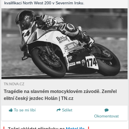
kvalifikaci North West 200 v Severním Irsku.
TN.NOVA.CZ
Tragédie na slavném motocyklovém závodě. Zemřel
elitní český jezdec Holán | TN.cz
To se mi líbí
Sdílet
Okomentovat
❗️ Začni vkládat příspěvky na
MotoLife
❗️