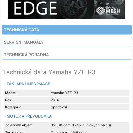
TECHNICKÁ DATA
SERVISNÍ MANUÁLY
TECHNICKÁ PORADNA
Technická data Yamaha YZF-R3
ZÁKLADNÍ INFORMACE
Model
Yamaha YZF-R3
Rok
2016
Kategorie
Sportovní
MOTOR A PŘEVODOVKA
Zdvihový objem
321,00 ccm (19,59 kubických palců)
Typ motoru
Dvouválec, čtyřtaktní