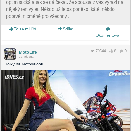
optimistická a tak se dá čekat, že spousta z vás vyrazí na
nějaký ten výlet. Někdo už letos poněkolikáté, někdo
poprvé, nicméně pro všechny ...
To se mi líbí
Sdílet
Okomentovat
79544
8
0
MotoLife
12. března
Holky na Motosalonu