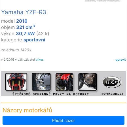
Yamaha YZF-R3
model
2016
3
objem
321 cm
výkon
30,7 kW
(42 k)
kategorie
sportovní
zhlédnuto 1420x
» 2/2016 vložil uživatel
bikes
upravit
Názory motorkářů
Přidat názor