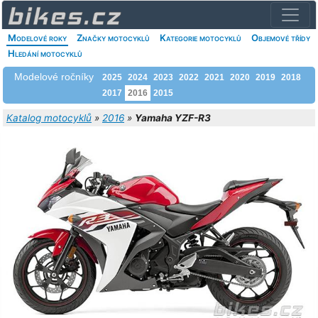
Modelové roky
Značky motocyklů
Kategorie motocyklů
Objemové třídy
Hledání motocyklů
Modelové ročníky
2025
2024
2023
2022
2021
2020
2019
2018
2017
2016
2015
Katalog motocyklů
»
2016
»
Yamaha YZF-R3