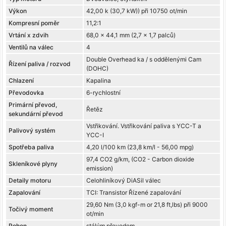
Výkon
42,00 k (30,7 kW)) při 10750 ot/min
Kompresní poměr
11,2:1
Vrtání x zdvih
68,0 x 44,1 mm (2,7 x 1,7 palců)
Ventilů na válec
4
Double Overhead ka / s oddělenými Cam
Řízení paliva / rozvod
(DOHC)
Chlazení
Kapalina
Převodovka
6-rychlostní
Primární převod,
Řetěz
sekundární převod
Vstřikování. Vstřikování paliva s YCC-T a
Palivový systém
YCC-I
Spotřeba paliva
4,20 l/100 km (23,8 km/l - 56,00 mpg)
97,4 CO2 g/km, (CO2 - Carbon dioxide
Skleníkové plyny
emission)
Detaily motoru
Celohliníkový DiASil válec
Zapalování
TCI: Transistor Řízené zapalování
29,60 Nm (3,0 kgf-m or 21,8 ft,lbs) při 9000
Točivý moment
ot/min
Pohon
stálým převodem