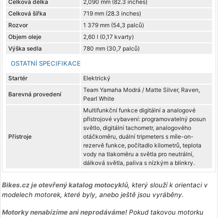
Celková délka
2,090 mm (82.3 inches)
Celková šířka
719 mm (28.3 inches)
Rozvor
1 379 mm (54,3 palců)
Objem oleje
2,60 l (0,17 kvarty)
Výška sedla
780 mm (30,7 palců)
OSTATNÍ SPECIFIKACE
Startér
Elektrický
Team Yamaha Modrá / Matte Silver, Raven,
Barevná provedení
Pearl White
Multifunkční funkce digitální a analogové
přístrojové vybavení: programovatelný posun
světlo, digitální tachometr, analogového
Přístroje
otáčkoměru, duální tripmeters s míle-on-
rezervě funkce, počítadlo kilometrů, teplota
vody na tlakoměru a světla pro neutrální,
dálková světla, paliva s nízkým a blinkry.
Bikes.cz je otevřený katalog motocyklů
, který slouží k orientaci v
modelech motorek, které byly, anebo ještě jsou vyráběny.
Motorky nenabízíme ani neprodáváme!
Pokud takovou motorku