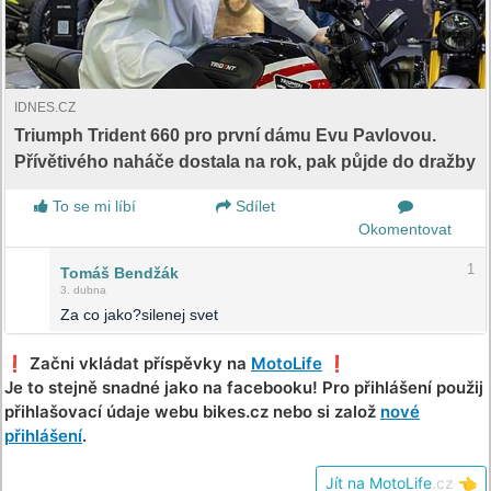
IDNES.CZ
Triumph Trident 660 pro první dámu Evu Pavlovou.
Přívětivého naháče dostala na rok, pak půjde do dražby
To se mi líbí
Sdílet
Okomentovat
1
Tomáš Bendžák
3. dubna
Za co jako?silenej svet
❗️ Začni vkládat příspěvky na
MotoLife
❗️
Je to stejně snadné jako na facebooku! Pro přihlášení použij
přihlašovací údaje webu bikes.cz nebo si založ
nové
přihlášení
.
Jít na MotoLife
.cz
👈