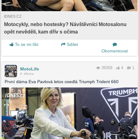
IDNES.CZ
Motocykly, nebo hostesky? Návštěvníci Motosalonu
opět nevěděli, kam dřív s očima
To se mi líbí
Sdílet
Okomentovat
39358
4
1
MotoLife
9. března
První dáma Eva Pavlová letos osedlá Triumph Trident 660