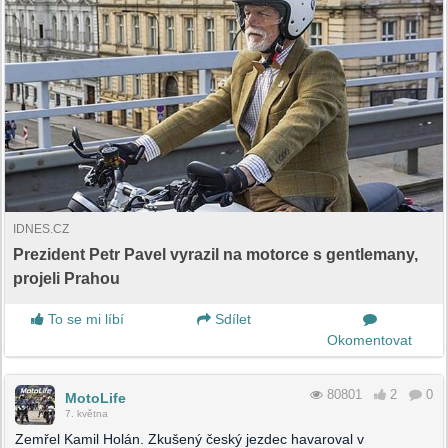
IDNES.CZ
Prezident Petr Pavel vyrazil na motorce s gentlemany,
projeli Prahou
To se mi líbí
Sdílet
Okomentovat
80801
2
0
MotoLife
7. května
Zemřel Kamil Holán. Zkušený český jezdec havaroval v