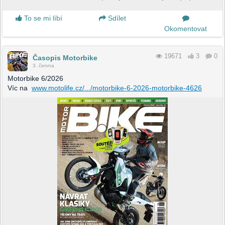
To se mi líbí
Sdílet
Okomentovat
19671
3
0
Časopis Motorbike
3. června
Motorbike 6/2026
Víc na
www.motolife.cz/.../motorbike-6-2026-motorbike-4626