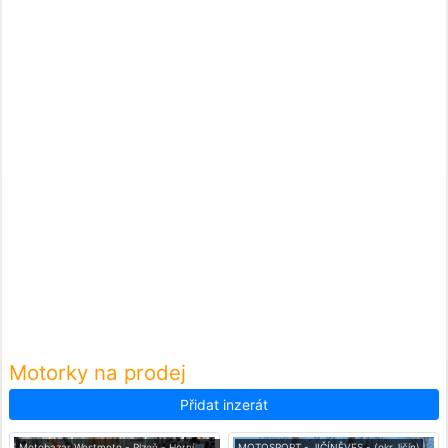
Motorky na prodej
Přidat inzerát
Motobazar Westmoto - Plzeň - Horní
MOTOSPORT - JIČÍNĚVES - (okr.Jičín)