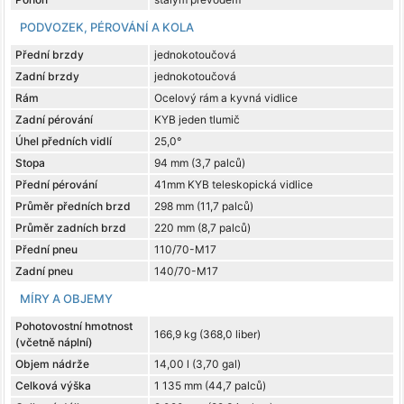
PODVOZEK, PÉROVÁNÍ A KOLA
Přední brzdy
jednokotoučová
Zadní brzdy
jednokotoučová
Rám
Ocelový rám a kyvná vidlice
Zadní pérování
KYB jeden tlumič
Úhel předních vidlí
25,0°
Stopa
94 mm (3,7 palců)
Přední pérování
41mm KYB teleskopická vidlice
Průměr předních brzd
298 mm (11,7 palců)
Průměr zadních brzd
220 mm (8,7 palců)
Přední pneu
110/70-M17
Zadní pneu
140/70-M17
MÍRY A OBJEMY
Pohotovostní hmotnost
166,9 kg (368,0 liber)
(včetně náplní)
Objem nádrže
14,00 l (3,70 gal)
Celková výška
1 135 mm (44,7 palců)