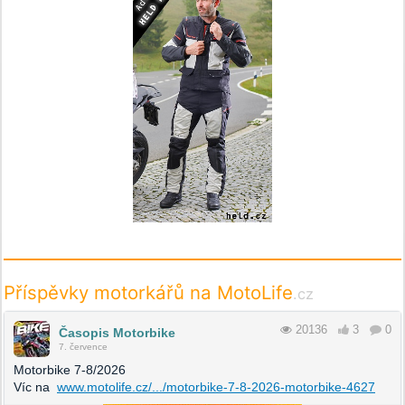
Příspěvky motorkářů na MotoLife
.cz
20136
3
0
Časopis Motorbike
7. července
Motorbike 7-8/2026
Víc na
www.motolife.cz/.../motorbike-7-8-2026-motorbike-4627