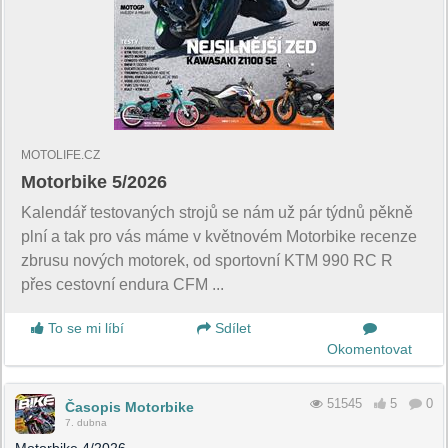
MOTOLIFE.CZ
Motorbike 5/2026
Kalendář testovaných strojů se nám už pár týdnů pěkně
plní a tak pro vás máme v květnovém Motorbike recenze
zbrusu nových motorek, od sportovní KTM 990 RC R
přes cestovní endura CFM ...
To se mi líbí
Sdílet
Okomentovat
51545
5
0
Časopis Motorbike
7. dubna