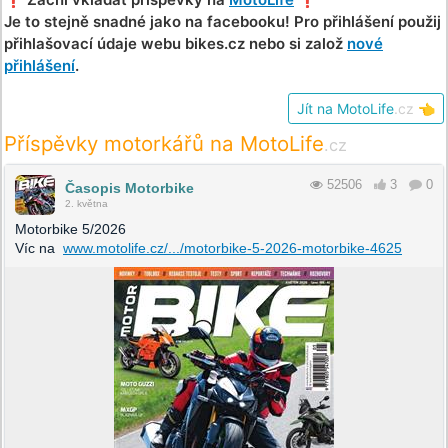
Je to stejně snadné jako na facebooku! Pro přihlášení použij
přihlašovací údaje webu bikes.cz nebo si založ
nové
přihlášení
.
Jít na MotoLife
.cz
👈
Příspěvky motorkářů na MotoLife
.cz
52506
3
0
Časopis Motorbike
2. května
Motorbike 5/2026
Víc na
www.motolife.cz/.../motorbike-5-2026-motorbike-4625