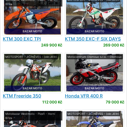
Bříza
BAZAR MOTO
BAZAR MOTO
KTM
300 EXC TPI
KTM
350 EXC-F SIX DAYS
249 900 Kč
269 000 Kč
MOTOSPORT - JIČÍNĚVES - (okr.Jičín)
Motocentrum Olomouc s.r.o. - Olomouc
BAZAR MOTO
BAZAR MOTO
KTM
Freeride 350
Honda
VFR 400 R
112 000 Kč
79 000 Kč
Motobazar Westmoto - Plzeň - Horní
MOTOSPORT - JIČÍNĚVES - (okr.Jičín)
Bříza