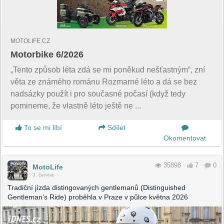
MOTOLIFE.CZ
Motorbike 6/2026
„Tento způsob léta zdá se mi poněkud nešťastným“, zní
věta ze známého románu Rozmarné léto a dá se bez
nadsázky použít i pro současné počasí (když tedy
pomineme, že vlastně léto ještě ne ...
To se mi líbí
Sdílet
Okomentovat
35898
7
0
MotoLife
3. června
Tradiční jízda distingovaných gentlemanů (Distinguished
Gentleman’s Ride) proběhla v Praze v půlce května 2026