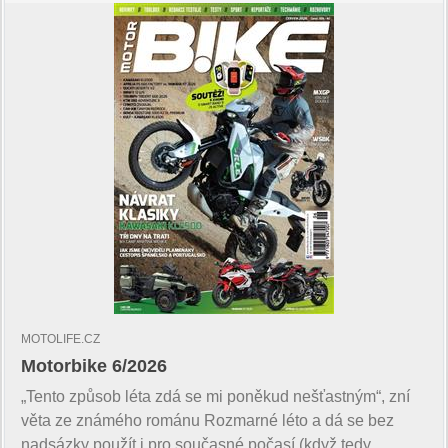
MOTOLIFE.CZ
Motorbike 6/2026
„Tento způsob léta zdá se mi poněkud nešťastným“, zní
věta ze známého románu Rozmarné léto a dá se bez
nadsázky použít i pro současné počasí (když tedy