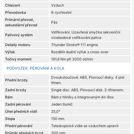
Chlazení
Vzduch
Převodovka
6-rychlostní
Primární převod,
Pás
sekundární převod
Vstřikování. Uzavřená smyčka sekvenční
Palivový systém
vícebodové vstřikování paliva
Detaily motoru
Thunder Stroke® 111 engine
Výfuk
Rozdělit duální výfuk s cross-over
Točivý moment
161,6 Nm při 3000 ot/min
PODVOZEK, PÉROVÁNÍ A KOLA
Dvoukotoučové. ABS. Plovoucí disky. 4 píst
Přední brzdy
třmen.
Zadní brzdy
Single disc. ABS. Plovoucí disk. 2-třmenem.
Rám
Rám z hliníku s integrovaným Air-Box
Zadní pérování
Jeden tlumič
Úhel předních vidlí
25,0°
Stopa
150 mm
Přední pérování
Teleskopické vidle se vzduchem upravit
Průměr předních brzd
300 mm