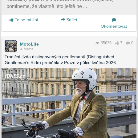
pomineme, že vlastně léto ještě ne ...
To se mi líbí
Sdílet
Okomentovat
35636
7
0
MotoLife
3. června
Tradiční jízda distingovaných gentlemanů (Distinguished
Gentleman’s Ride) proběhla v Praze v půlce května 2026