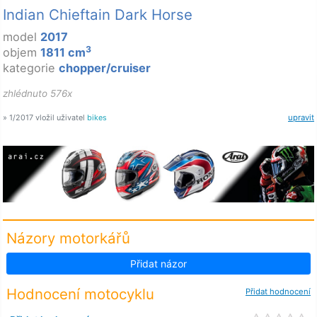
Indian Chieftain Dark Horse
model
2017
3
objem
1811 cm
kategorie
chopper/cruiser
zhlédnuto 576x
» 1/2017 vložil uživatel
bikes
upravit
Názory motorkářů
Přidat názor
Hodnocení motocyklu
Přidat hodnocení