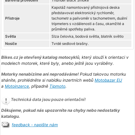
Barevná provedení
Thunder Black Smoke
Kapotáž namontovaný přístrojová deska
představovat elektronický rychloměr,
Přístroje
tachometr a palivoměr s tachometrem, duální
tripmeters s vzdálenosti a času, okamžité a
průměrné spotřeby paliva.
Světla
Slza čelovka, bodová světla, blatník světlo
Nosiče
Tvrdé sedlové brašny.
Bikes.cz je otevřený katalog motocyklů
, který slouží k orientaci v
modelech motorek, které byly, anebo ještě jsou vyráběny.
Motorky nenabízíme ani neprodáváme!
Pokud takovou motorku
sháníte, prohlédněte si nabídku inzertních webů
Motobazar EU
a
Motoinzerce
, případně
Tipmoto
.
Technická data jsou pouze orientační!
Děkujeme, pokud nás upozorníte na chyby nebo nedostatky
katalogu.
feedback - napište nám