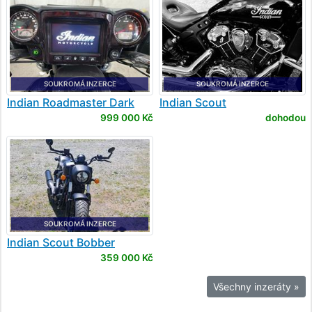
SOUKROMÁ INZERCE
SOUKROMÁ INZERCE
Indian
Roadmaster Dark
Indian
Scout
Horse
999 000 Kč
dohodou
SOUKROMÁ INZERCE
Indian
Scout Bobber
limited
359 000 Kč
Všechny inzeráty »