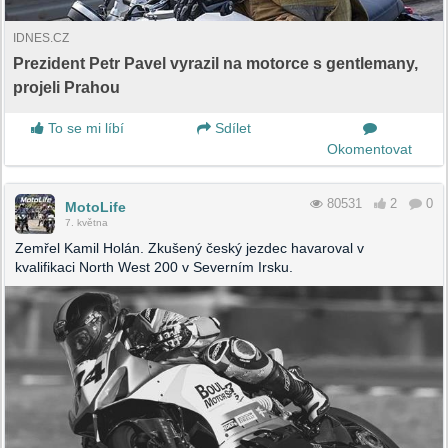
IDNES.CZ
Prezident Petr Pavel vyrazil na motorce s gentlemany,
projeli Prahou
To se mi líbí
Sdílet
Okomentovat
80531
2
0
MotoLife
7. května
Zemřel Kamil Holán. Zkušený český jezdec havaroval v
kvalifikaci North West 200 v Severním Irsku.