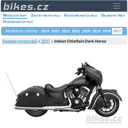
Modelové roky
Značky motocyklů
Kategorie motocyklů
Objemové třídy
Hledání motocyklů
Modelové ročníky
2024
2023
2022
2021
2020
2019
2018
2017
Katalog motocyklů
»
2017
»
Indian Chieftain Dark Horse