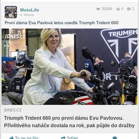
39344
4
1
MotoLife
9. března
První dáma Eva Pavlová letos osedlá Triumph Trident 660
IDNES.CZ
Triumph Trident 660 pro první dámu Evu Pavlovou.
Přívětivého naháče dostala na rok, pak půjde do dražby
To se mi líbí
Sdílet