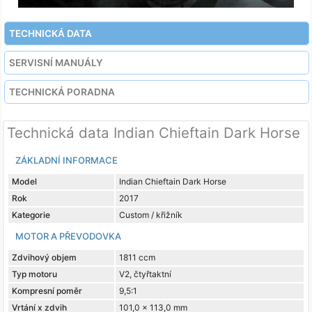
TECHNICKÁ DATA
SERVISNÍ MANUÁLY
TECHNICKÁ PORADNA
Technická data Indian Chieftain Dark Horse
ZÁKLADNÍ INFORMACE
Model
Indian Chieftain Dark Horse
Rok
2017
Kategorie
Custom / křižník
MOTOR A PŘEVODOVKA
Zdvihový objem
1811 ccm
Typ motoru
V2, čtyřtaktní
Kompresní poměr
9,5:1
Vrtání x zdvih
101,0 x 113,0 mm