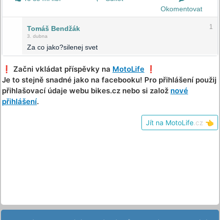
Okomentovat
1
Tomáš Bendžák
3. dubna
Za co jako?silenej svet
❗️ Začni vkládat příspěvky na
MotoLife
❗️
Je to stejně snadné jako na facebooku! Pro přihlášení použij
přihlašovací údaje webu bikes.cz nebo si založ
nové
přihlášení
.
Jít na MotoLife
.cz
👈