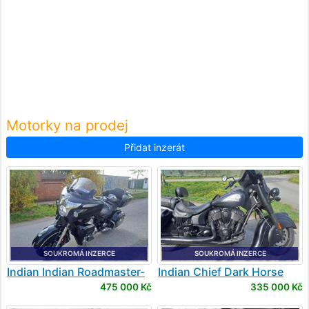
Motorky na prodej
Přidat inzerát
SOUKROMÁ INZERCE
SOUKROMÁ INZERCE
Indian
Indian Roadmaster-
Indian
Chief Dark Horse
116
475 000 Kč
335 000 Kč