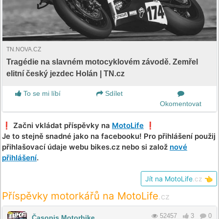
TN.NOVA.CZ
Tragédie na slavném motocyklovém závodě. Zemřel
elitní český jezdec Holán | TN.cz
To se mi líbí
Sdílet
Okomentovat
❗️ Začni vkládat příspěvky na
MotoLife
❗️
Je to stejně snadné jako na facebooku! Pro přihlášení použij
přihlašovací údaje webu bikes.cz nebo si založ
nové
přihlášení
.
Jít na MotoLife
.cz
👈
Příspěvky motorkářů na MotoLife
.cz
52457
3
0
Časopis Motorbike