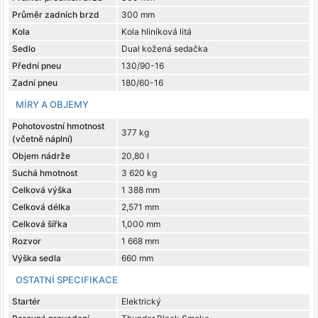
Průměr zadních brzd
300 mm
Kola
Kola hliníková litá
Sedlo
Dual kožená sedačka
Přední pneu
130/90-16
Zadní pneu
180/60-16
MÍRY A OBJEMY
Pohotovostní hmotnost
377 kg
(včetně náplní)
Objem nádrže
20,80 l
Suchá hmotnost
3 620 kg
Celková výška
1 388 mm
Celková délka
2,571 mm
Celková šířka
1,000 mm
Rozvor
1 668 mm
Výška sedla
660 mm
OSTATNÍ SPECIFIKACE
Startér
Elektrický