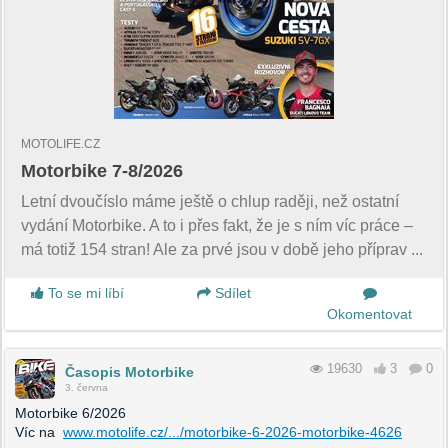
MOTOLIFE.CZ
Motorbike 7-8/2026
Letní dvoučíslo máme ještě o chlup raději, než ostatní
vydání Motorbike. A to i přes fakt, že je s ním víc práce –
má totiž 154 stran! Ale za prvé jsou v době jeho příprav ...
To se mi líbí
Sdílet
Okomentovat
19630
3
0
Časopis Motorbike
3. června
Motorbike 6/2026
Víc na
www.motolife.cz/.../motorbike-6-2026-motorbike-4626