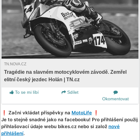
TN.NOVA.CZ
Tragédie na slavném motocyklovém závodě. Zemřel
elitní český jezdec Holán | TN.cz
To se mi líbí
Sdílet
Okomentovat
❗️ Začni vkládat příspěvky na
MotoLife
❗️
Je to stejně snadné jako na facebooku! Pro přihlášení použij
přihlašovací údaje webu bikes.cz nebo si založ
nové
přihlášení
.