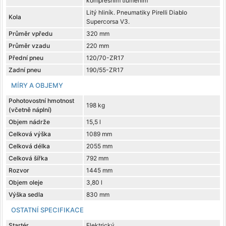
kompresním tlumením
Litý hliník. Pneumatiky Pirelli Diablo
Kola
Supercorsa V3.
Průměr vpředu
320 mm
Průměr vzadu
220 mm
Přední pneu
120/70-ZR17
Zadní pneu
190/55-ZR17
MÍRY A OBJEMY
Pohotovostní hmotnost
198 kg
(včetně náplní)
Objem nádrže
15,5 l
Celková výška
1089 mm
Celková délka
2055 mm
Celková šířka
792 mm
Rozvor
1445 mm
Objem oleje
3,80 l
Výška sedla
830 mm
OSTATNÍ SPECIFIKACE
Startér
Elektrický