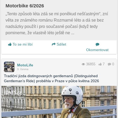
Motorbike 6/2026
„Tento způsob léta zdá se mi poněkud nešťastným“, zní
věta ze známého románu Rozmarné léto a dá se bez
nadsázky použít i pro současné počasí (když tedy
pomineme, že vlastně léto ještě ne ...
To se mi líbí
Sdílet
Okomentovat
36855
7
0
MotoLife
3. června
Tradiční jízda distingovaných gentlemanů (Distinguished
Gentleman’s Ride) proběhla v Praze v půlce května 2026