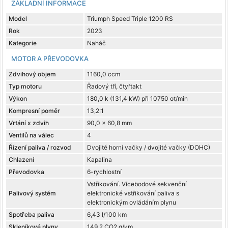
ZÁKLADNÍ INFORMACE
Model
Triumph Speed Triple 1200 RS
Rok
2023
Kategorie
Naháč
MOTOR A PŘEVODOVKA
Zdvihový objem
1160,0 ccm
Typ motoru
Řadový tří, čtyřtakt
Výkon
180,0 k (131,4 kW) při 10750 ot/min
Kompresní poměr
13,2:1
Vrtání x zdvih
90,0 x 60,8 mm
Ventilů na válec
4
Řízení paliva / rozvod
Dvojité horní vačky / dvojité vačky (DOHC)
Chlazení
Kapalina
Převodovka
6-rychlostní
Vstřikování. Vícebodové sekvenční
Palivový systém
elektronické vstřikování paliva s
elektronickým ovládáním plynu
Spotřeba paliva
6,43 l/100 km
Skleníkové plyny
149,2 CO2 g/km