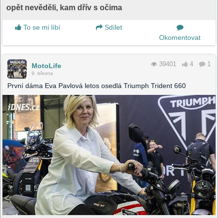
opět nevěděli, kam dřív s očima
To se mi líbí
Sdílet
Okomentovat
39401
4
1
MotoLife
9. března
První dáma Eva Pavlová letos osedlá Triumph Trident 660