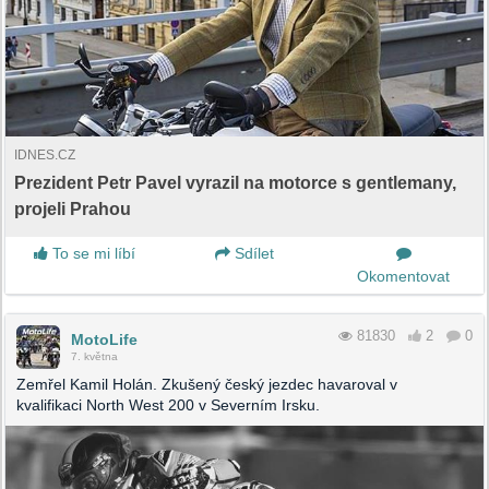
IDNES.CZ
Prezident Petr Pavel vyrazil na motorce s gentlemany,
projeli Prahou
To se mi líbí
Sdílet
Okomentovat
81830
2
0
MotoLife
7. května
Zemřel Kamil Holán. Zkušený český jezdec havaroval v
kvalifikaci North West 200 v Severním Irsku.