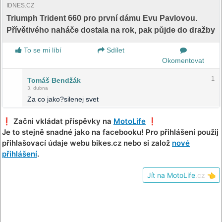
IDNES.CZ
Triumph Trident 660 pro první dámu Evu Pavlovou.
Přívětivého naháče dostala na rok, pak půjde do dražby
To se mi líbí
Sdílet
Okomentovat
1
Tomáš Bendžák
3. dubna
Za co jako?silenej svet
❗️ Začni vkládat příspěvky na
MotoLife
❗️
Je to stejně snadné jako na facebooku! Pro přihlášení použij
přihlašovací údaje webu bikes.cz nebo si založ
nové
přihlášení
.
Jít na MotoLife
.cz
👈