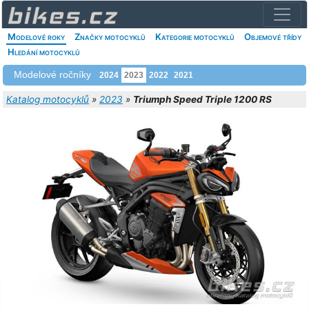
Modelové roky
Značky motocyklů
Kategorie motocyklů
Objemové třídy
Hledání motocyklů
Modelové ročníky
2024
2023
2022
2021
Katalog motocyklů
»
2023
»
Triumph Speed Triple 1200 RS