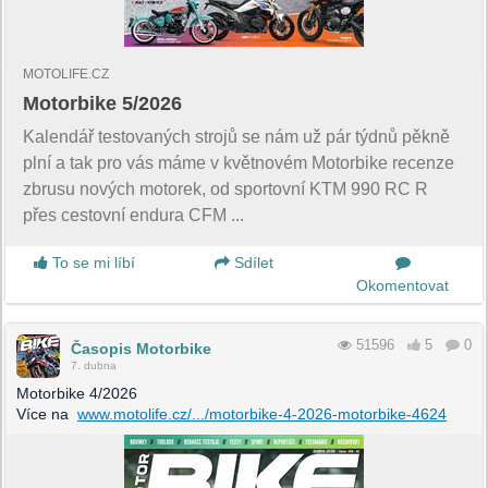
MOTOLIFE.CZ
Motorbike 5/2026
Kalendář testovaných strojů se nám už pár týdnů pěkně
plní a tak pro vás máme v květnovém Motorbike recenze
zbrusu nových motorek, od sportovní KTM 990 RC R
přes cestovní endura CFM ...
To se mi líbí
Sdílet
Okomentovat
51596
5
0
Časopis Motorbike
7. dubna
Motorbike 4/2026
Více na
www.motolife.cz/.../motorbike-4-2026-motorbike-4624