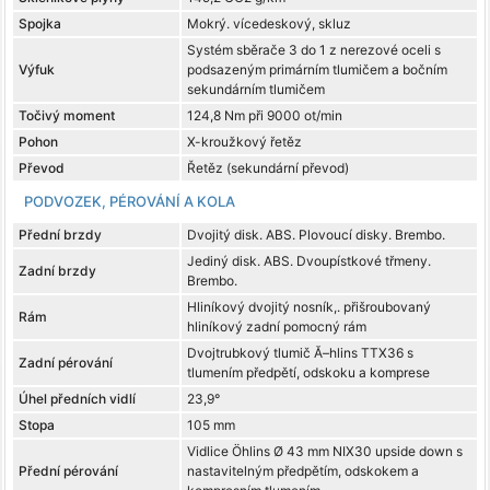
Spojka
Mokrý. vícedeskový, skluz
Systém sběrače 3 do 1 z nerezové oceli s
Výfuk
podsazeným primárním tlumičem a bočním
sekundárním tlumičem
Točivý moment
124,8 Nm při 9000 ot/min
Pohon
X-kroužkový řetěz
Převod
Řetěz (sekundární převod)
PODVOZEK, PÉROVÁNÍ A KOLA
Přední brzdy
Dvojitý disk. ABS. Plovoucí disky. Brembo.
Jediný disk. ABS. Dvoupístkové třmeny.
Zadní brzdy
Brembo.
Hliníkový dvojitý nosník,. přišroubovaný
Rám
hliníkový zadní pomocný rám
Dvojtrubkový tlumič Ă–hlins TTX36 s
Zadní pérování
tlumením předpětí, odskoku a komprese
Úhel předních vidlí
23,9°
Stopa
105 mm
Vidlice Öhlins Ø 43 mm NIX30 upside down s
Přední pérování
nastavitelným předpětím, odskokem a