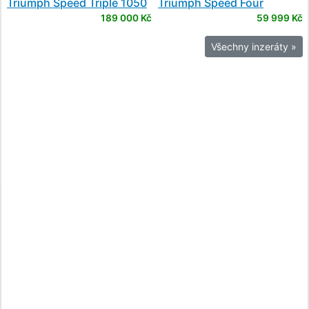
Triumph
Speed Triple 1050
Triumph
Speed Four
R
189 000 Kč
59 999 Kč
Všechny inzeráty »