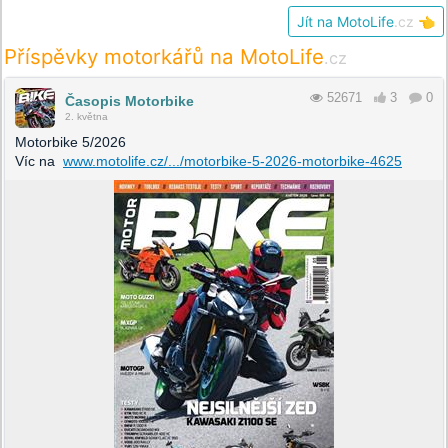
Jít na MotoLife
.cz
👈
Příspěvky motorkářů na MotoLife
.cz
52671
3
0
Časopis Motorbike
2. května
Motorbike 5/2026
Víc na
www.motolife.cz/.../motorbike-5-2026-motorbike-4625