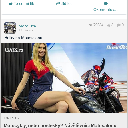
To se mi líbí
Sdílet
Okomentovat
79584
8
0
MotoLife
12. března
Holky na Motosalonu
IDNES.CZ
Motocykly, nebo hostesky? Návštěvníci Motosalonu