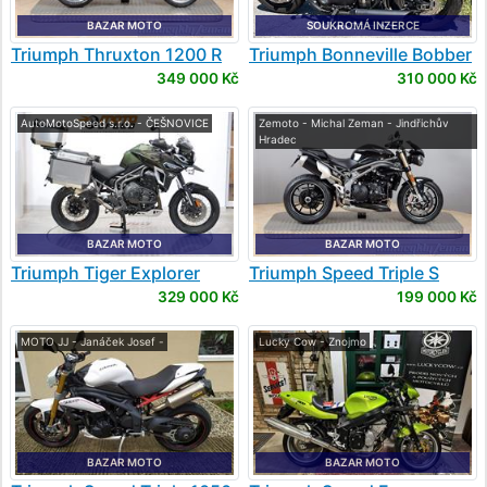
BAZAR MOTO
SOUKROMÁ INZERCE
Triumph
Thruxton 1200 R
Triumph
Bonneville Bobber
Black
349 000 Kč
310 000 Kč
AutoMotoSpeed s.r.o. - ČEŠNOVICE
Zemoto - Michal Zeman - Jindřichův
Hradec
BAZAR MOTO
BAZAR MOTO
Triumph
Tiger Explorer
Triumph
Speed Triple S
1200
329 000 Kč
199 000 Kč
MOTO JJ - Janáček Josef -
Lucky Cow - Znojmo
BAZAR MOTO
BAZAR MOTO