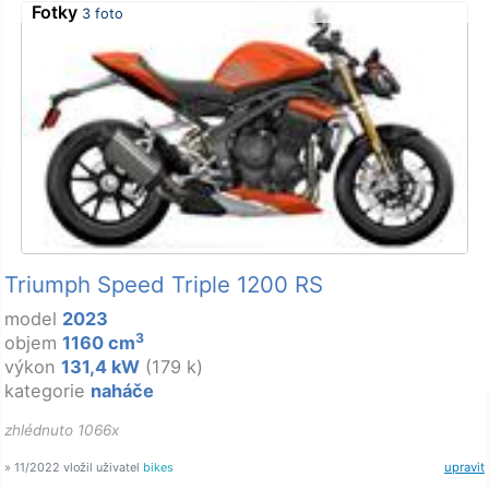
Fotky
3 foto
Triumph Speed Triple 1200 RS
model
2023
3
objem
1160 cm
výkon
131,4 kW
(179 k)
kategorie
naháče
zhlédnuto 1066x
» 11/2022 vložil uživatel
bikes
upravit