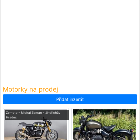
Motorky na prodej
Přidat inzerát
Zemoto - Michal Zeman - Jindřichův
Hradec