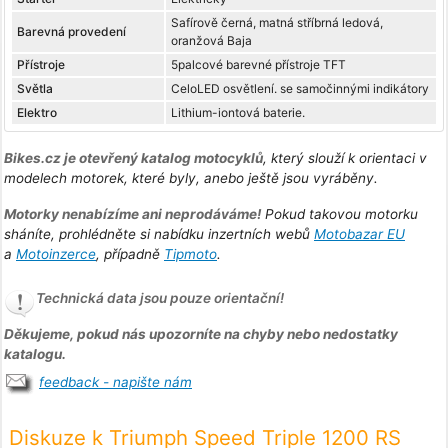
Safírově černá, matná stříbrná ledová,
Barevná provedení
oranžová Baja
Přístroje
5palcové barevné přístroje TFT
Světla
CeloLED osvětlení. se samočinnými indikátory
Elektro
Lithium-iontová baterie.
Bikes.cz je otevřený katalog motocyklů
, který slouží k orientaci v
modelech motorek, které byly, anebo ještě jsou vyráběny.
Motorky nenabízíme ani neprodáváme!
Pokud takovou motorku
sháníte, prohlédněte si nabídku inzertních webů
Motobazar EU
a
Motoinzerce
, případně
Tipmoto
.
Technická data jsou pouze orientační!
Děkujeme, pokud nás upozorníte na chyby nebo nedostatky
katalogu.
feedback - napište nám
Diskuze k Triumph Speed Triple 1200 RS