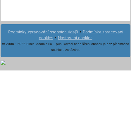
Podmínky zpracování osobních údajů
•
Podmínky zpracování
cookies
•
Nastavení cookies
© 2008 - 2026 Bikes Media s.r.o. - publikování nebo šíření obsahu je bez písemného
souhlasu zakázáno.