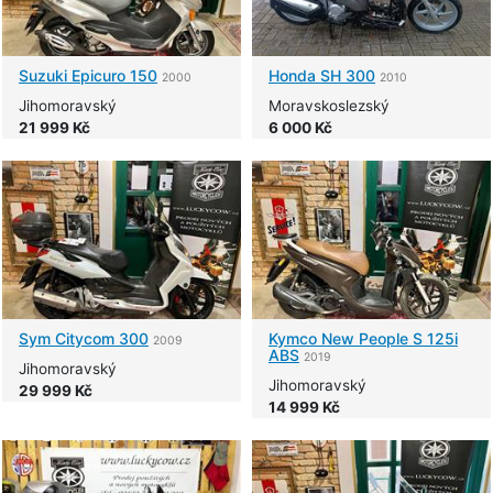
Suzuki
Epicuro 150
Honda
SH 300
2000
2010
Jihomoravský
Moravskoslezský
21 999 Kč
6 000 Kč
Sym
Citycom 300
Kymco
New People S 125i
2009
ABS
2019
Jihomoravský
Jihomoravský
29 999 Kč
14 999 Kč