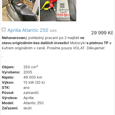
Aprilia Atlantic 250
2005
29 999 Kč
Nehavarovan
ý pohledný pracant po 2 majiteli
ve
stavu originálním bez dalších investic!
Motocykl
s platnou TP
a
kufrem originálním v ceně. Prosíme pouze VOLAT. Děkujeme!
.
3
Objem:
250 cm
Vyrobeno:
2005
Najeto:
49 000 km
Výkon:
15 kW (20 k)
STK:
ano
Původ:
zahraničí
Výrobce:
Aprilia
Model:
Atlantic 250
Zařazení:
skútr