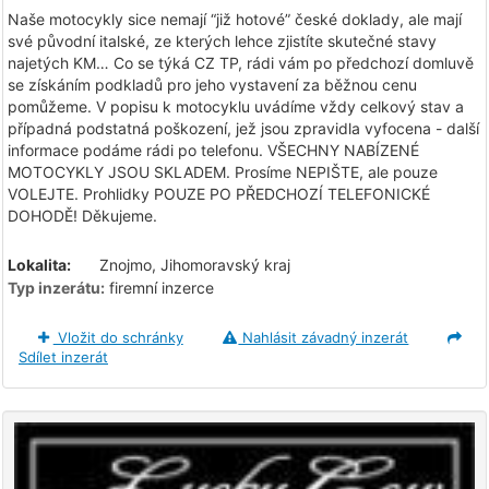
Naše motocykly sice nemají “již hotové” české doklady, ale mají
své původní italské, ze kterých lehce zjistíte skutečné stavy
najetých KM… Co se týká CZ TP, rádi vám po předchozí domluvě
se získáním podkladů pro jeho vystavení za běžnou cenu
pomůžeme. V popisu k motocyklu uvádíme vždy celkový stav a
případná podstatná poškození, jež jsou zpravidla vyfocena - další
informace podáme rádi po telefonu. VŠECHNY NABÍZENÉ
MOTOCYKLY JSOU SKLADEM. Prosíme NEPIŠTE, ale pouze
VOLEJTE. Prohlidky POUZE PO PŘEDCHOZÍ TELEFONICKÉ
DOHODĚ! Děkujeme.
Lokalita:
Znojmo, Jihomoravský kraj
Typ inzerátu:
firemní inzerce
Vložit do schránky
Nahlásit závadný inzerát
Sdílet inzerát