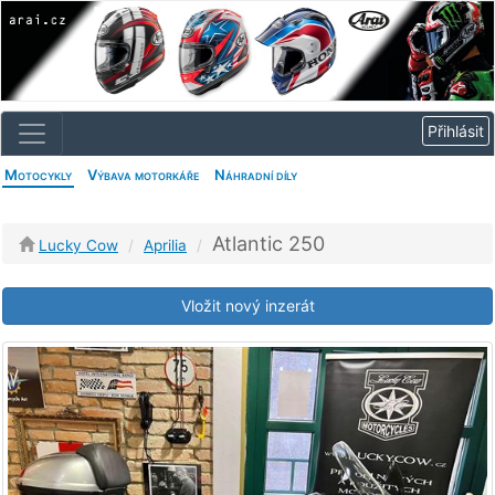
Motocykly
Výbava motorkáře
Náhradní díly
Atlantic 250
Lucky Cow
Aprilia
Vložit nový inzerát