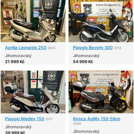
Aprilia
Leonardo 250
Piaggio
Beverly 300
2000
2012
Jihomoravský
Jihomoravský
21 999 Kč
54 999 Kč
Piaggio
Medley 150
Kymco
Agility 150-5tkm
2017
2009
Jihomoravský
Jihomoravský
39 999 Kč