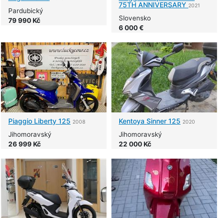
75TH ANNIVERSARY
2021
Pardubický
Slovensko
79 990 Kč
6 000 €
Piaggio
Liberty 125
Kentoya
Sinner 125
2008
2020
Jihomoravský
Jihomoravský
26 999 Kč
22 000 Kč