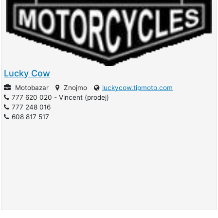
Lucky Cow
Motobazar
Znojmo
luckycow.tipmoto.com
777 620 020 - Vincent (prodej)
777 248 016
608 817 517