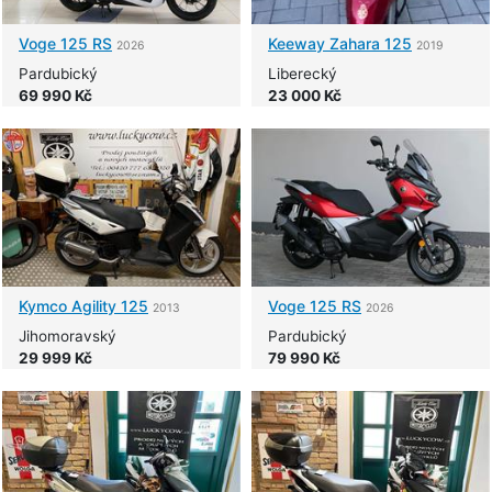
Voge
125 RS
Keeway
Zahara 125
2026
2019
Pardubický
Liberecký
69 990 Kč
23 000 Kč
Kymco
Agility 125
Voge
125 RS
2013
2026
Jihomoravský
Pardubický
29 999 Kč
79 990 Kč