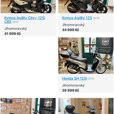
Kymco
Agility City+ 125i
Kymco
Agility 125
2015
CBS
2021
Jihomoravský
Jihomoravský
34 999 Kč
41 999 Kč
Honda
SH 125i
2010
Jihomoravský
39 999 Kč