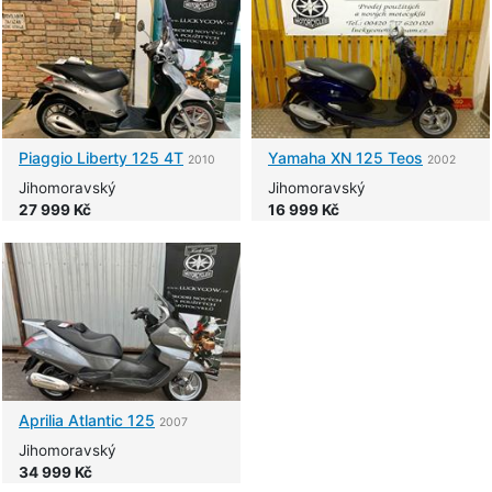
Piaggio
Liberty 125 4T
Yamaha
XN 125 Teos
2010
2002
Jihomoravský
Jihomoravský
27 999 Kč
16 999 Kč
Aprilia
Atlantic 125
2007
Jihomoravský
34 999 Kč