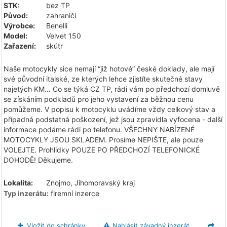
STK:
bez TP
Původ:
zahraničí
Výrobce:
Benelli
Model:
Velvet 150
Zařazení:
skútr
Naše motocykly sice nemají “již hotové” české doklady, ale mají
své původní italské, ze kterých lehce zjistíte skutečné stavy
najetých KM… Co se týká CZ TP, rádi vám po předchozí domluvě
se získáním podkladů pro jeho vystavení za běžnou cenu
pomůžeme. V popisu k motocyklu uvádíme vždy celkový stav a
případná podstatná poškození, jež jsou zpravidla vyfocena - další
informace podáme rádi po telefonu. VŠECHNY NABÍZENÉ
MOTOCYKLY JSOU SKLADEM. Prosíme NEPIŠTE, ale pouze
VOLEJTE. Prohlidky POUZE PO PŘEDCHOZÍ TELEFONICKÉ
DOHODĚ! Děkujeme.
Lokalita:
Znojmo, Jihomoravský kraj
Typ inzerátu:
firemní inzerce
Vložit do schránky
Nahlásit závadný inzerát