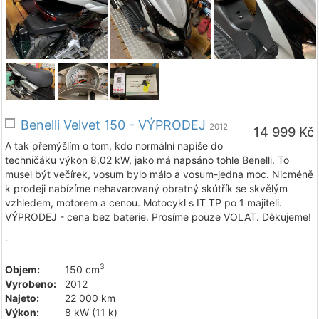
Benelli Velvet 150 - VÝPRODEJ
2012
14 999 Kč
A tak přemýšlím o tom, kdo normální napíše do
techničáku výkon 8,02 kW, jako má napsáno tohle Benelli. To
musel být večírek, vosum bylo málo a vosum-jedna moc. Nicméně
k prodeji nabízíme nehavarovaný obratný skútřík se skvělým
vzhledem, motorem a cenou. Motocykl s IT TP po 1 majiteli.
VÝPRODEJ - cena bez baterie. Prosíme pouze VOLAT. Děkujeme!
.
3
Objem:
150 cm
Vyrobeno:
2012
Najeto:
22 000 km
Výkon:
8 kW (11 k)