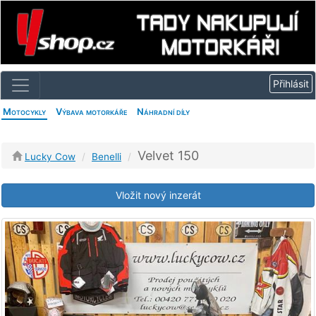
Motocykly
Výbava motorkáře
Náhradní díly
Velvet 150
Lucky Cow
Benelli
Vložit nový inzerát