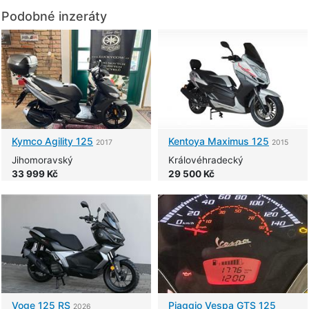
Podobné inzeráty
Kymco
Agility 125
Kentoya
Maximus 125
2017
2015
Jihomoravský
Královéhradecký
33 999 Kč
29 500 Kč
Voge
125 RS
Piaggio
Vespa GTS 125
2026