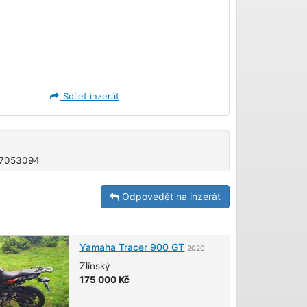
Sdílet inzerát
7053094
Odpovedět na inzerát
Yamaha
Tracer 900 GT
2020
Zlínský
175 000 Kč