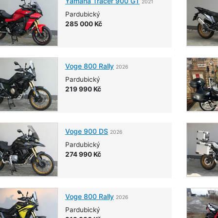
Yamaha
Tracer 900 GT
2021
Pardubický
285 000 Kč
Voge
800 Rally
2026
Pardubický
219 990 Kč
Voge
900 DS
2026
Pardubický
274 990 Kč
Voge
800 Rally
2026
Pardubický