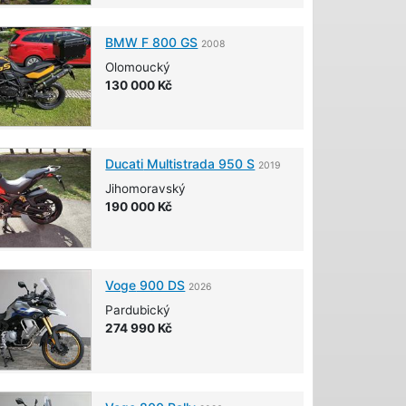
BMW
F 800 GS
2008
Olomoucký
130 000 Kč
Ducati
Multistrada 950 S
2019
Jihomoravský
190 000 Kč
Voge
900 DS
2026
Pardubický
274 990 Kč