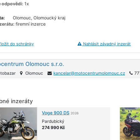
e odpovědi:
1x
ta:
Olomouc, Olomoucký kraj
zerátu:
firemní inzerce
ložit do schránky
Nahlásit závadný inzerát
centrum Olomouc s.r.o.
tobazar
Olomouc
kancelar@motocentrumolomouc.cz
77
né inzeráty
Voge
900 DS
2026
Pardubický
274 990 Kč