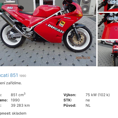
cati 851
1990
šení zařídíme.
3
:
851 cm
Výkon:
75 kW (102 k)
eno:
1990
STK:
ne
:
39 283 km
Původ:
NL
pnost:
skladem