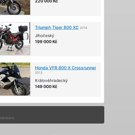
220 000 Kč
Triumph
Tiger 800 XC
2014
Jihočeský
199 000 Kč
Honda
VFR 800 X Crossrunner
2013
Královéhradecký
149 000 Kč
 zakázáno.
init: 0,01 s | load: 0,11 s | 7.8:06:05