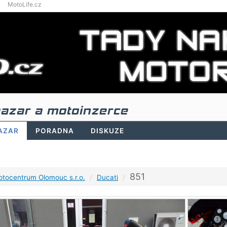
MotoLife.cz
azar a motoinzerce
AZAR
PORADNA
DISKUZE
851
tocentrum Olomouc s.r.o.
Ducati