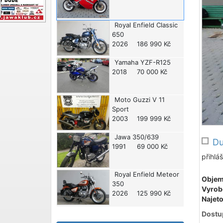
Royal Enfield
Classic
650
2026
186 990 Kč
Yamaha
YZF-R125
2018
70 000 Kč
Moto Guzzi
V 11
Sport
2003
199 999 Kč
Jawa
350/639
Du
1991
69 000 Kč
přihlá
Royal Enfield
Meteor
Objem
350
Vyrob
2026
125 990 Kč
Najeto
Dostu