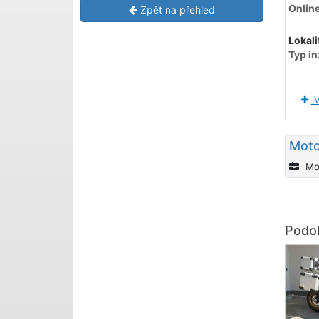
Onlin
Zpět na přehled
Lokali
Typ in
V
Moto
Mo
Podob