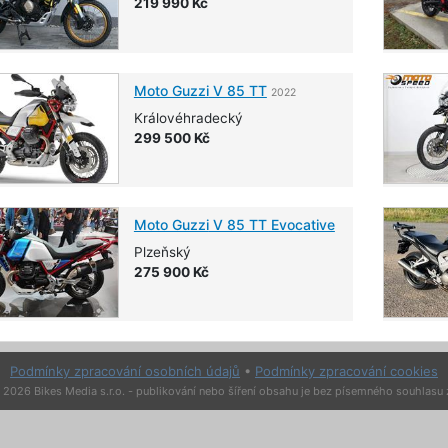
219 990 Kč
Moto Guzzi
V 85 TT
2022
Královéhradecký
299 500 Kč
Moto Guzzi
V 85 TT Evocative
Plzeňský
275 900 Kč
Podmínky zpracování osobních údajů
•
Podmínky zpracování cookies
2026 Bikes Media s.r.o. - publikování nebo šíření obsahu je bez písemného souhlasu