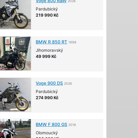
Voge
800 Rally
2026
Pardubický
219 990 Kč
BMW
R 850 RT
1999
Jihomoravský
49 999 Kč
Voge
900 DS
2026
Pardubický
274 990 Kč
BMW
F 800 GS
2016
Olomoucký