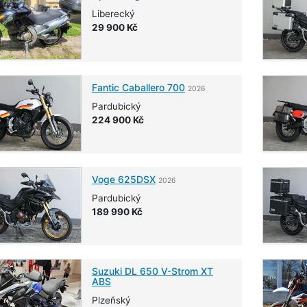
Liberecký
29 900 Kč
Fantic
Caballero 700
2026
Pardubický
224 900 Kč
Voge
625DSX
2026
Pardubický
189 990 Kč
Suzuki
DL 650 V-Strom XT
ABS
Plzeňský