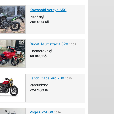
Kawasaki
Versys 650
Plzeňský
205 900 Kč
Ducati
Multistrada 620
2005
Jihomoravský
49 999 Kč
Fantic
Caballero 700
2026
Pardubický
224 900 Kč
Voge
625DSX
2026