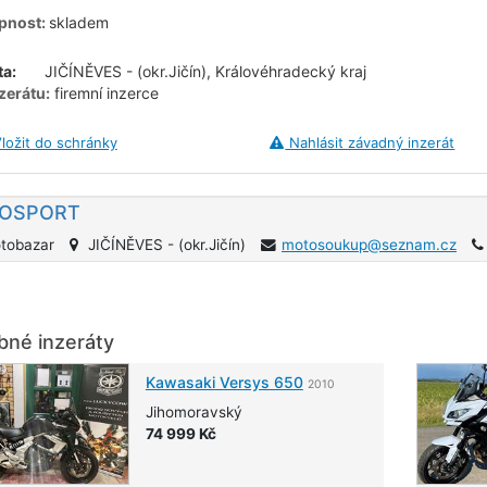
pnost:
skladem
ta:
JIČÍNĚVES - (okr.Jičín), Královéhradecký kraj
zerátu:
firemní inzerce
ložit do schránky
Nahlásit závadný inzerát
OSPORT
tobazar
JIČÍNĚVES - (okr.Jičín)
motosoukup@seznam.cz
né inzeráty
Kawasaki
Versys 650
2010
Jihomoravský
74 999 Kč