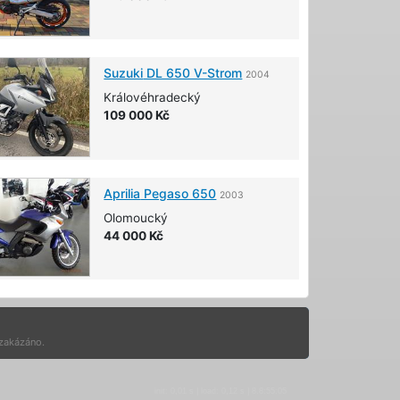
Suzuki
DL 650 V-Strom
2004
Královéhradecký
109 000 Kč
Aprilia
Pegaso 650
2003
Olomoucký
44 000 Kč
 zakázáno.
init: 0,01 s | load: 0,12 s | 8.8:55:05