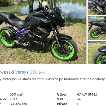
wasaki Versys 650
2014
ý motocykl ve stavu dle foto.,výborné po motorové stránce doklady
3
:
650 cm
Výkon:
47 kW (64 k)
eno:
2014
STK:
ne
:
33 326 km
Původ:
I