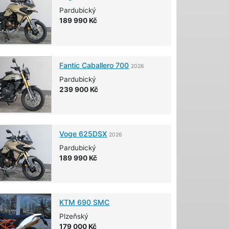
Pardubický
189 990 Kč
Fantic
Caballero 700
2026
Pardubický
239 900 Kč
Voge
625DSX
2026
Pardubický
189 990 Kč
KTM
690 SMC
Plzeňský
179 000 Kč