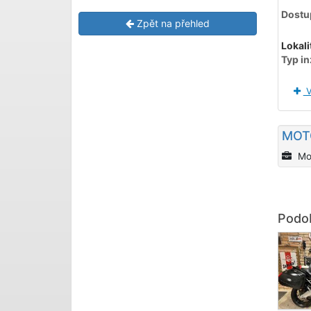
Dostu
Zpět na přehled
Lokali
Typ in
V
MOT
Mo
Podob