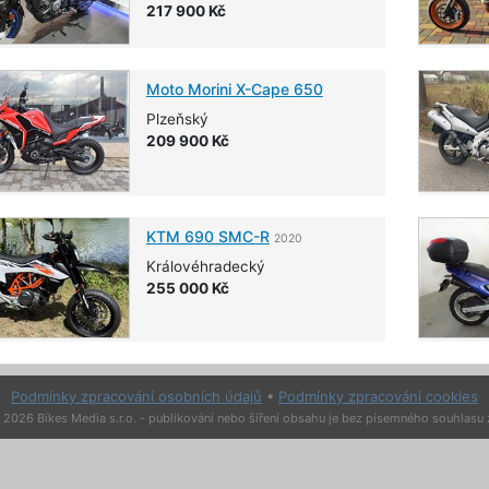
217 900 Kč
Moto Morini
X-Cape 650
Plzeňský
209 900 Kč
KTM
690 SMC-R
2020
Královéhradecký
255 000 Kč
Podmínky zpracování osobních údajů
•
Podmínky zpracování cookies
2026 Bikes Media s.r.o. - publikování nebo šíření obsahu je bez písemného souhlasu