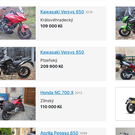
Kawasaki
Versys 650
2016
Královéhradecký
109 000 Kč
Kawasaki
Versys 650
Plzeňský
209 900 Kč
Honda
NC 700 X
2013
Zlínský
110 000 Kč
Aprilia
Pegaso 650
1998