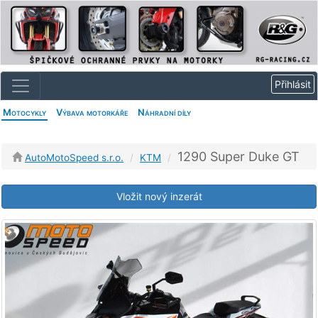
Motocykly
Výbava motorkáře
Náhradní díly
1290 Super Duke GT
AutoMotoSpeed s.r.o.
KTM
Vložit nový inzerát