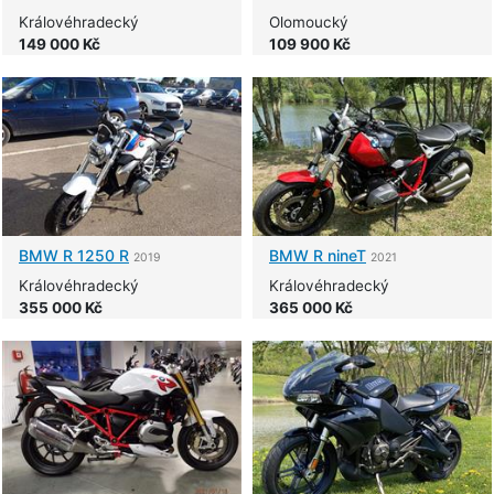
Královéhradecký
Olomoucký
149 000 Kč
109 900 Kč
BMW
R 1250 R
BMW
R nineT
2019
2021
Královéhradecký
Královéhradecký
355 000 Kč
365 000 Kč