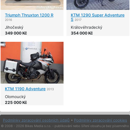
Triumph
Thruxton 1200 R
KTM
1290 Super Adventure
S
2016
2017
Jihočeský
Královéhradecký
349 000 Kč
354 000 Kč
KTM
1190 Adventure
2013
Olomoucký
225 000 Kč
Podmínky zpracování osobních údajů
•
Podmínky zpracování cookies
© 2008 - 2026 Bikes Media s.r.o. - publikování nebo šíření obsahu je bez písemného