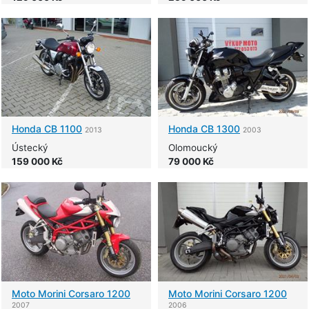
Honda
CB 1100
Honda
CB 1300
2013
2003
Ústecký
Olomoucký
159 000 Kč
79 000 Kč
Moto Morini
Corsaro 1200
Moto Morini
Corsaro 1200
2007
2006