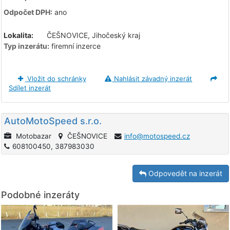
Odpočet DPH:
ano
Lokalita:
ČEŠNOVICE, Jihočeský kraj
Typ inzerátu:
firemní inzerce
Vložit do schránky
Nahlásit závadný inzerát
Sdílet inzerát
AutoMotoSpeed s.r.o.
Motobazar
ČEŠNOVICE
info@motospeed.cz
608100450, 387983030
Odpovedět na inzerát
Podobné inzeráty