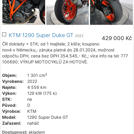
KTM 1290 Super Duke GT
2022
429 000 Kč
ČR doklady + STK; od 1 majitele; 2 klíče; koupeno
nové v Německu,; záruka platná do 28.01.2024, možnost
odpočtu DPH, cena bez DPH 354.545,- Kč,; více info na tel: 777
100690; VÝKUP MOTOCYKLŮ ZA HOTOVÉ.
3
Objem:
1 301 cm
Vyrobeno:
2022
Najeto:
4 556 km
Výkon:
129 kW (175 k)
STK:
ne
Původ:
D
Výrobce:
KTM
Model:
1290 Super Duke GT
Zařazení:
naháč
Dostupnost:
skladem