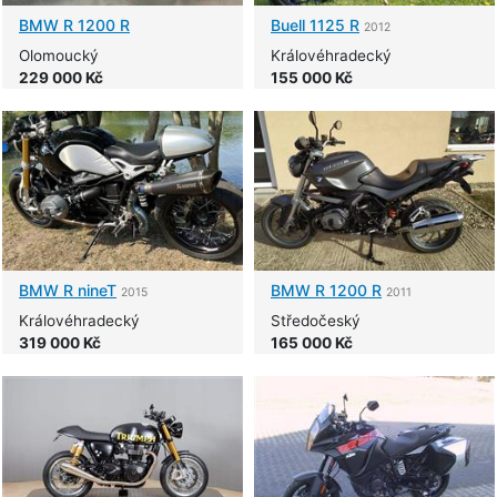
BMW
R 1200 R
Buell
1125 R
2012
Olomoucký
Královéhradecký
229 000 Kč
155 000 Kč
BMW
R nineT
BMW
R 1200 R
2015
2011
Královéhradecký
Středočeský
319 000 Kč
165 000 Kč