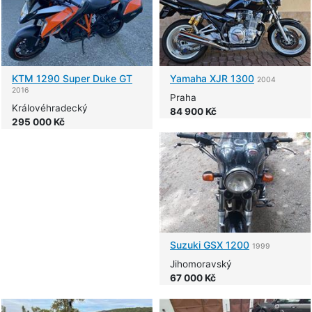
KTM
1290 Super Duke GT
Yamaha
XJR 1300
2004
2016
Praha
Královéhradecký
84 900 Kč
295 000 Kč
Suzuki
GSX 1200
1999
Jihomoravský
67 000 Kč