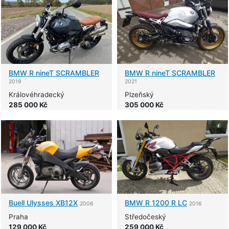
BMW
R nineT SCRAMBLER
BMW
R nineT SCRAMBLER
2019
2021
Královéhradecký
Plzeňský
285 000 Kč
305 000 Kč
Buell
Ulysses XB12X
BMW
R 1200 R LC
2006
2016
Praha
Středočeský
129 000 Kč
259 000 Kč