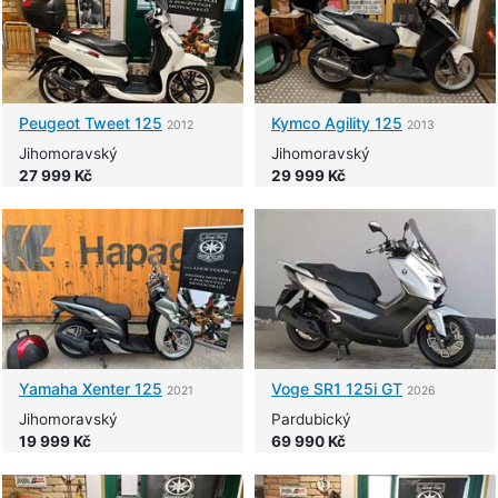
Peugeot
Tweet 125
Kymco
Agility 125
2012
2013
Jihomoravský
Jihomoravský
27 999 Kč
29 999 Kč
Yamaha
Xenter 125
Voge
SR1 125i GT
2021
2026
Jihomoravský
Pardubický
19 999 Kč
69 990 Kč