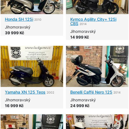
Honda
SH 125i
Kymco
Agility City+ 125i
2010
CBS
2014
Jihomoravský
Jihomoravský
39 999 Kč
14 999 Kč
Yamaha
XN 125 Teos
Benelli
Caffé Nero 125
2002
2014
Jihomoravský
Jihomoravský
16 999 Kč
24 999 Kč