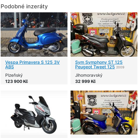
Podobné inzeráty
Vespa
Primavera S 125 3V
Sym
Symphony ST 125
ABS
Peugeot Tweet 125
2009
Plzeňský
Jihomoravský
123 900 Kč
32 999 Kč