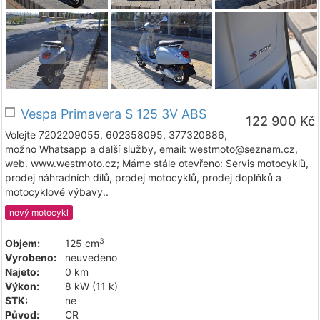
Vespa Primavera S 125 3V ABS
122 900 Kč
Volejte 7202209055, 602358095, 377320886,
možno Whatsapp a další služby, email: westmoto@seznam.cz,
web. www.westmoto.cz; Máme stále otevřeno: Servis motocyklů,
prodej náhradních dílů, prodej motocyklů, prodej doplňků a
motocyklové výbavy..
nový motocykl
3
Objem:
125 cm
Vyrobeno:
neuvedeno
Najeto:
0 km
Výkon:
8 kW (11 k)
STK:
ne
Původ:
CR