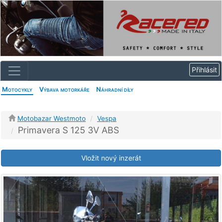
Motocykly
Výbava motorkáře
Náhradní díly
Motobazar Westmoto
Vespa
Primavera S 125 3V ABS
Vložit nový inzerát