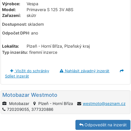
Výrobce:
Vespa
Model:
Primavera S 125 3V ABS
Zařazení:
skútr
Dostupnost:
skladem
Odpočet DPH:
ano
Lokalita:
Plzeň - Horní Bříza, Plzeňský kraj
Typ inzerátu:
firemní inzerce
Vložit do schránky
Nahlásit závadný inzerát
Sdílet inzerát
Motobazar Westmoto
Motobazar
Plzeň - Horní Bříza
westmoto@seznam.cz
720209055, 377320886
Odpovedět na inzerát