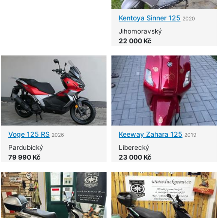
Kentoya
Sinner 125
2020
Jihomoravský
22 000 Kč
Voge
125 RS
Keeway
Zahara 125
2026
2019
Pardubický
Liberecký
79 990 Kč
23 000 Kč