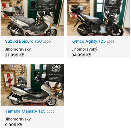
Suzuki
Epicuro 150
Kymco
Agility 125
2000
2015
Jihomoravský
Jihomoravský
21 999 Kč
34 999 Kč
Yamaha
Majesty 125
2005
Jihomoravský
9 999 Kč