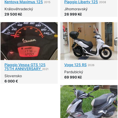
Kentoya
Maximus 125
Piaggio
Liberty 125
2015
2008
Královéhradecký
Jihomoravský
29 500 Kč
26 999 Kč
Piaggio
Vespa GTS 125
Voge
125 RS
2026
75TH ANNIVERSARY
2021
Pardubický
Slovensko
69 990 Kč
6 000 €