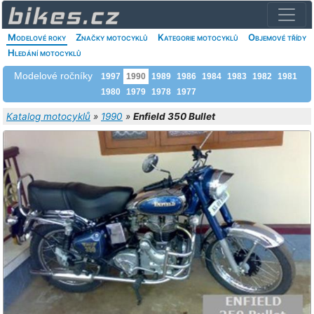
Modelové roky
Značky motocyklů
Kategorie motocyklů
Objemové třídy
Hledání motocyklů
Modelové ročníky
1997
1990
1989
1986
1984
1983
1982
1981
1980
1979
1978
1977
Katalog motocyklů
»
1990
»
Enfield 350 Bullet