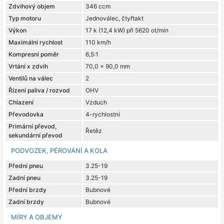
Zdvihový objem
346 ccm
Typ motoru
Jednoválec, čtyřtakt
Výkon
17 k (12,4 kW) při 5620 ot/min
Maximální rychlost
110 km/h
Kompresní poměr
6,5:1
Vrtání x zdvih
70,0 x 90,0 mm
Ventilů na válec
2
Řízení paliva / rozvod
OHV
Chlazení
Vzduch
Převodovka
4-rychlostní
Primární převod,
Řetěz
sekundární převod
PODVOZEK, PÉROVÁNÍ A KOLA
Přední pneu
3.25-19
Zadní pneu
3.25-19
Přední brzdy
Bubnové
Zadní brzdy
Bubnové
MÍRY A OBJEMY