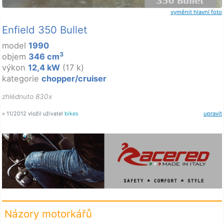
vyměnit hlavní foto
Enfield 350 Bullet
model
1990
3
objem
346 cm
výkon
12,4 kW
(17 k)
kategorie
chopper/cruiser
zhlédnuto 830x
» 11/2012 vložil uživatel
bikes
upravit
Názory motorkářů