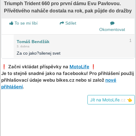
Triumph Trident 660 pro první dámu Evu Pavlovou.
Přívětivého naháče dostala na rok, pak půjde do dražby
To se mi líbí
Sdílet
Okomentovat
1
Tomáš Bendžák
3. dubna
Za co jako?silenej svet
❗️ Začni vkládat příspěvky na
MotoLife
❗️
Je to stejně snadné jako na facebooku! Pro přihlášení použij
přihlašovací údaje webu bikes.cz nebo si založ
nové
přihlášení
.
Jít na MotoLife
.cz
👈