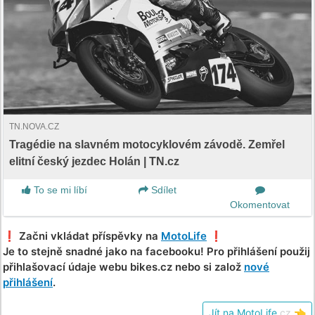
TN.NOVA.CZ
Tragédie na slavném motocyklovém závodě. Zemřel
elitní český jezdec Holán | TN.cz
To se mi líbí
Sdílet
Okomentovat
❗️ Začni vkládat příspěvky na
MotoLife
❗️
Je to stejně snadné jako na facebooku! Pro přihlášení použij
přihlašovací údaje webu bikes.cz nebo si založ
nové
přihlášení
.
Jít na MotoLife
.cz
👈