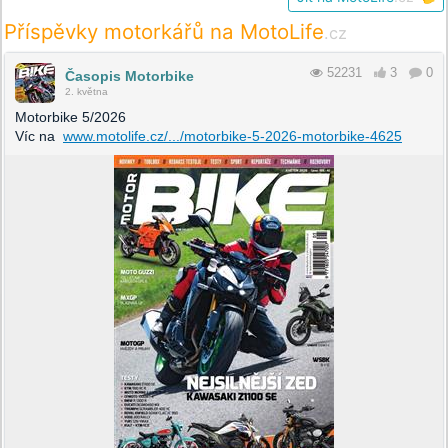
Příspěvky motorkářů na MotoLife
.cz
52231
3
0
Časopis Motorbike
2. května
Motorbike 5/2026
Víc na
www.motolife.cz/.../motorbike-5-2026-motorbike-4625