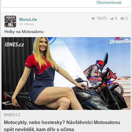
Okomentovat
79475
8
0
MotoLife
12. března
Holky na Motosalonu
IDNES.CZ
Motocykly, nebo hostesky? Návštěvníci Motosalonu
opět nevěděli, kam dřív s očima