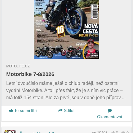
MOTOLIFE.CZ
Motorbike 7-8/2026
Letní dvoučíslo máme ještě o chlup raději, než ostatní
vydání Motorbike. A to i přes fakt, že je s ním víc práce –
má totiž 154 stran! Ale za prvé jsou v době jeho příprav ...
To se mi líbí
Sdílet
Okomentovat
19403
3
0