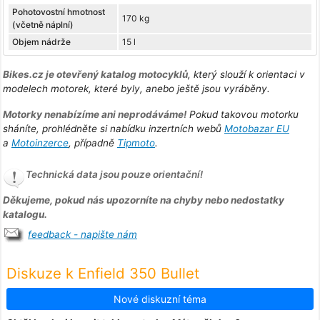
Pohotovostní hmotnost
170 kg
(včetně náplní)
Objem nádrže
15 l
Bikes.cz je otevřený katalog motocyklů
, který slouží k orientaci v
modelech motorek, které byly, anebo ještě jsou vyráběny.
Motorky nenabízíme ani neprodáváme!
Pokud takovou motorku
sháníte, prohlédněte si nabídku inzertních webů
Motobazar EU
a
Motoinzerce
, případně
Tipmoto
.
Technická data jsou pouze orientační!
Děkujeme, pokud nás upozorníte na chyby nebo nedostatky
katalogu.
feedback - napište nám
Diskuze k Enfield 350 Bullet
Nové diskuzní téma