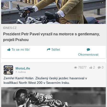
IDNES.CZ
Prezident Petr Pavel vyrazil na motorce s gentlemany,
projeli Prahou
To se mi líbí
Sdílet
Okomentovat
79277
2
0
MotoLife
7. května
Zemřel Kamil Holán. Zkušený český jezdec havaroval v
kvalifikaci North West 200 v Severním Irsku.