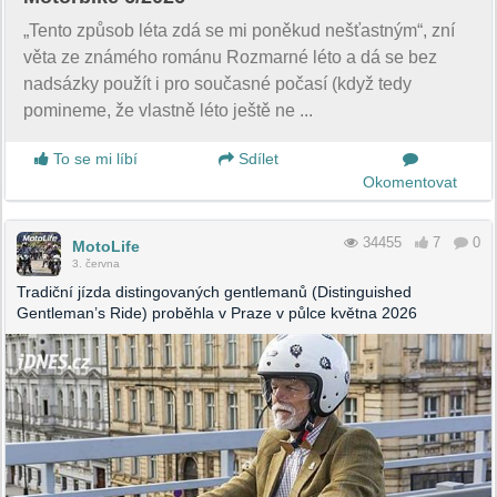
„Tento způsob léta zdá se mi poněkud nešťastným“, zní
věta ze známého románu Rozmarné léto a dá se bez
nadsázky použít i pro současné počasí (když tedy
pomineme, že vlastně léto ještě ne ...
To se mi líbí
Sdílet
Okomentovat
34455
7
0
MotoLife
3. června
Tradiční jízda distingovaných gentlemanů (Distinguished
Gentleman’s Ride) proběhla v Praze v půlce května 2026