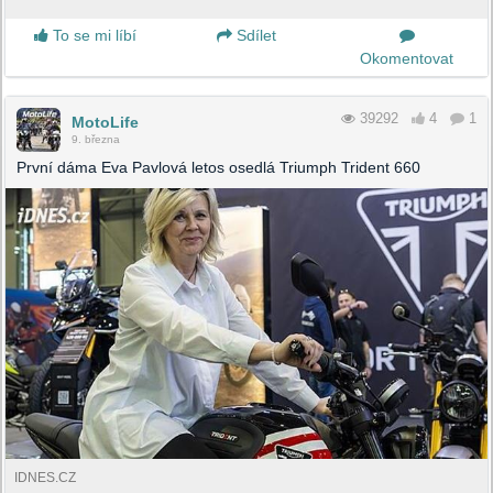
To se mi líbí
Sdílet
Okomentovat
39292
4
1
MotoLife
9. března
První dáma Eva Pavlová letos osedlá Triumph Trident 660
IDNES.CZ