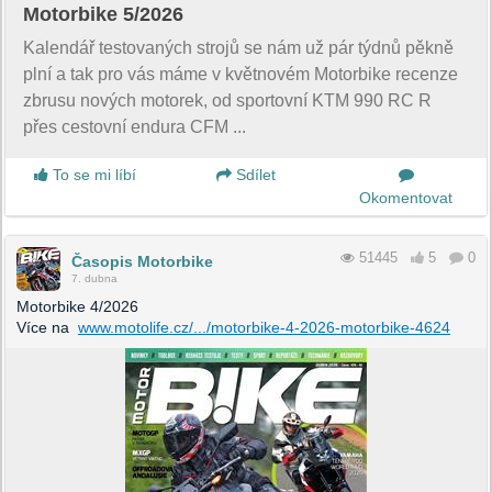
Motorbike 5/2026
Kalendář testovaných strojů se nám už pár týdnů pěkně
plní a tak pro vás máme v květnovém Motorbike recenze
zbrusu nových motorek, od sportovní KTM 990 RC R
přes cestovní endura CFM ...
To se mi líbí
Sdílet
Okomentovat
51445
5
0
Časopis Motorbike
7. dubna
Motorbike 4/2026
Více na
www.motolife.cz/.../motorbike-4-2026-motorbike-4624