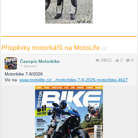
Příspěvky motorkářů na MotoLife
.cz
19612
3
0
Časopis Motorbike
7. července
Motorbike 7-8/2026
Víc na
www.motolife.cz/.../motorbike-7-8-2026-motorbike-4627