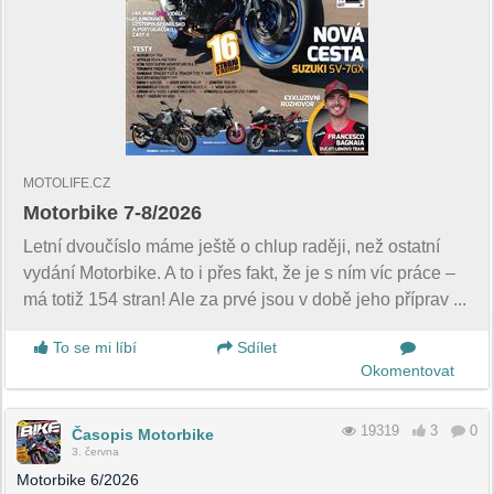
MOTOLIFE.CZ
Motorbike 7-8/2026
Letní dvoučíslo máme ještě o chlup raději, než ostatní
vydání Motorbike. A to i přes fakt, že je s ním víc práce –
má totiž 154 stran! Ale za prvé jsou v době jeho příprav ...
To se mi líbí
Sdílet
Okomentovat
19319
3
0
Časopis Motorbike
3. června
Motorbike 6/2026