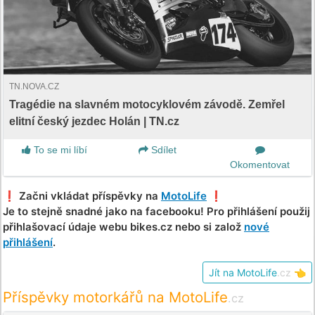
TN.NOVA.CZ
Tragédie na slavném motocyklovém závodě. Zemřel
elitní český jezdec Holán | TN.cz
To se mi líbí
Sdílet
Okomentovat
❗️ Začni vkládat příspěvky na
MotoLife
❗️
Je to stejně snadné jako na facebooku! Pro přihlášení použij
přihlašovací údaje webu bikes.cz nebo si založ
nové
přihlášení
.
Jít na MotoLife
.cz
👈
Příspěvky motorkářů na MotoLife
.cz