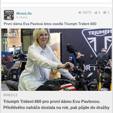
39275
4
1
MotoLife
9. března
První dáma Eva Pavlová letos osedlá Triumph Trident 660
IDNES.CZ
Triumph Trident 660 pro první dámu Evu Pavlovou.
Přívětivého naháče dostala na rok, pak půjde do dražby