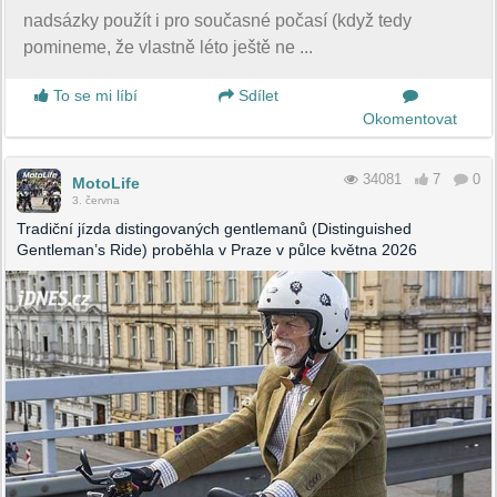
nadsázky použít i pro současné počasí (když tedy
pomineme, že vlastně léto ještě ne ...
To se mi líbí
Sdílet
Okomentovat
34081
7
0
MotoLife
3. června
Tradiční jízda distingovaných gentlemanů (Distinguished
Gentleman’s Ride) proběhla v Praze v půlce května 2026