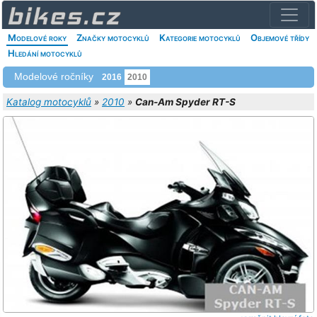
Modelové roky
Značky motocyklů
Kategorie motocyklů
Objemové třídy
Hledání motocyklů
Modelové ročníky
2016
2010
Katalog motocyklů
»
2010
»
Can-Am Spyder RT-S