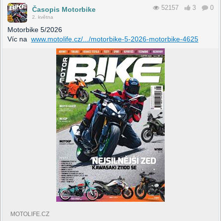
52157
3
0
Časopis Motorbike
2. května
Motorbike 5/2026
Víc na
www.motolife.cz/.../motorbike-5-2026-motorbike-4625
MOTOLIFE.CZ