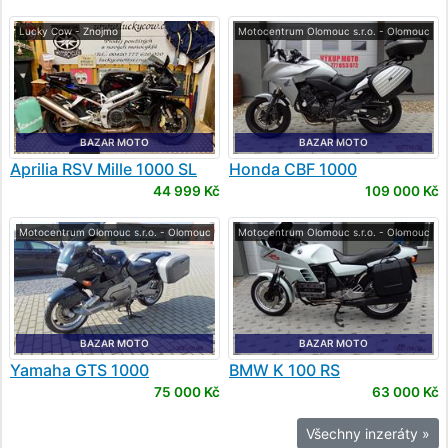
Lucky Cow - Znojmo
Motocentrum Olomouc s.r.o. - Olomouc
BAZAR MOTO
BAZAR MOTO
Aprilia
RSV Mille 1000 SL
Honda
CBF 1000
Falco
44 999 Kč
109 000 Kč
Motocentrum Olomouc s.r.o. - Olomouc
Motocentrum Olomouc s.r.o. - Olomouc
BAZAR MOTO
BAZAR MOTO
Yamaha
GTS 1000
BMW
K 100 RS
75 000 Kč
63 000 Kč
Všechny inzeráty »