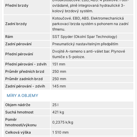
Přední brzdy
ovládané, plně integrovaná hydraulické 3-
kolový brzdový systém.
Kotoučové. EBD, ABS. Elektromechanická
Zadní brzdy
parkovací brzda systém s pohonem na zadní
třmenu.
Rám
SST Spyder (Okolní Spar Technology)
Zadní pérování
Pneumatický nastavitelným předpětím
Dvojité A-rameno s anti-válet bar. Plynové
Přední pérování
tlumiče s 5-poloze.
Přední pérování - zdvih
151 mm
Průměr předních brzd
250 mm
Průměr zadních brzd
250 mm
Zadní pérování - zdvih
145 mm
MÍRY A OBJEMY
Objem nádrže
25 l
Suchá hmotnost
421 kg
Poměr
0,2375 k/kg
hmotnosti/výkonu
Celková výška
1 510 mm