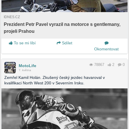
IDNES.CZ
Prezident Petr Pavel vyrazil na motorce s gentlemany,
projeli Prahou
To se mi líbí
Sdílet
Okomentovat
78867
2
0
MotoLife
7. května
Zemřel Kamil Holán. Zkušený český jezdec havaroval v
kvalifikaci North West 200 v Severním Irsku.