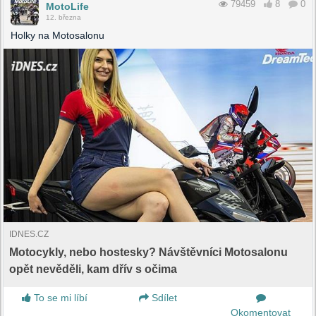
79459
8
0
MotoLife
12. března
Holky na Motosalonu
IDNES.CZ
Motocykly, nebo hostesky? Návštěvníci Motosalonu
opět nevěděli, kam dřív s očima
To se mi líbí
Sdílet
Okomentovat