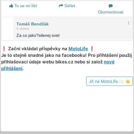
To se mi líbí
Sdílet
Okomentovat
1
Tomáš Bendžák
3. dubna
Za co jako?silenej svet
❗️ Začni vkládat příspěvky na
MotoLife
❗️
Je to stejně snadné jako na facebooku! Pro přihlášení použij
přihlašovací údaje webu bikes.cz nebo si založ
nové
přihlášení
.
Jít na MotoLife
.cz
👈