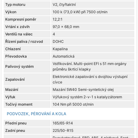
Typ motoru
V2, čtyřtaktní
Výkon
100 k (73,0 kW) při 7500 ot/min
Kompresní poměr
12,2:1
Vrtání x zdvih
97,0 x 68,0 mm
Ventilů na válec
4
Řízení paliva / rozvod
DOHC
Chlazení
Kapalina
Převodovka
Automatická
Vstřikování. Multi-point EFI s 51 mm orgány
Palivový systém
průměru škrticí klapky
Elektronické zapalování s dvojitou výstupní
Zapalování
cívce
Mazání
Mazání 5W40 Semi-syntetický olej
Výfuk
Výfukový systém 2-v-1 s katalyzátorem
Točivý moment
104 Nm při 5000 ot/min
PODVOZEK, PÉROVÁNÍ A KOLA
Přední pneu
165/65-R14
Zadní pneu
225/50-R15
Dvoukotoučové. EBD, ABS. 4 pístkové. Foot-