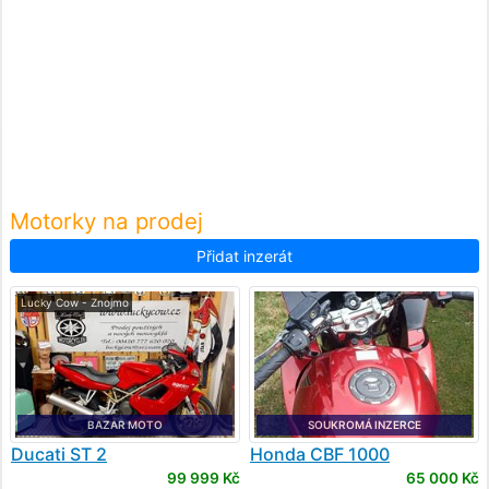
Motorky na prodej
Přidat inzerát
Lucky Cow - Znojmo
BAZAR MOTO
SOUKROMÁ INZERCE
Ducati
ST 2
Honda
CBF 1000
99 999 Kč
65 000 Kč