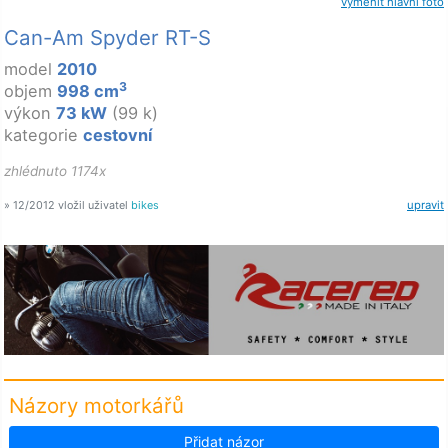
vyměnit hlavní foto
Can-Am Spyder RT-S
model
2010
3
objem
998 cm
výkon
73 kW
(99 k)
kategorie
cestovní
zhlédnuto 1174x
» 12/2012 vložil uživatel
bikes
upravit
Názory motorkářů
Přidat názor