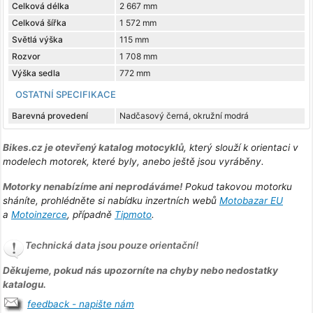
Celková délka
2 667 mm
Celková šířka
1 572 mm
Světlá výška
115 mm
Rozvor
1 708 mm
Výška sedla
772 mm
OSTATNÍ SPECIFIKACE
Barevná provedení
Nadčasový černá, okružní modrá
Bikes.cz je otevřený katalog motocyklů
, který slouží k orientaci v
modelech motorek, které byly, anebo ještě jsou vyráběny.
Motorky nenabízíme ani neprodáváme!
Pokud takovou motorku
sháníte, prohlédněte si nabídku inzertních webů
Motobazar EU
a
Motoinzerce
, případně
Tipmoto
.
Technická data jsou pouze orientační!
Děkujeme, pokud nás upozorníte na chyby nebo nedostatky
katalogu.
feedback - napište nám