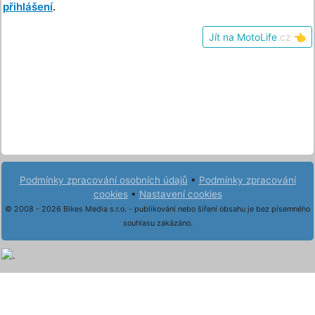
přihlášení
.
Jít na MotoLife
.cz
👈
Podmínky zpracování osobních údajů
•
Podmínky zpracování
cookies
•
Nastavení cookies
© 2008 - 2026 Bikes Media s.r.o. - publikování nebo šíření obsahu je bez písemného
souhlasu zakázáno.