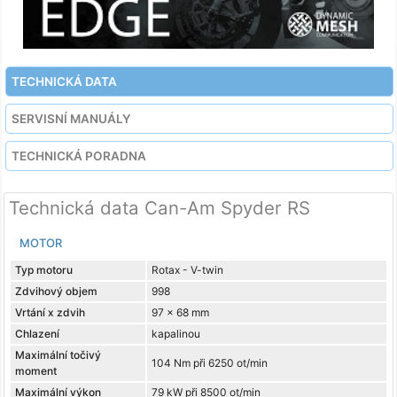
TECHNICKÁ DATA
SERVISNÍ MANUÁLY
TECHNICKÁ PORADNA
Technická data Can-Am Spyder RS
MOTOR
Typ motoru
Rotax - V-twin
Zdvihový objem
998
Vrtání x zdvih
97 x 68 mm
Chlazení
kapalinou
Maximální točivý
104 Nm při 6250 ot/min
moment
Maximální výkon
79 kW při 8500 ot/min