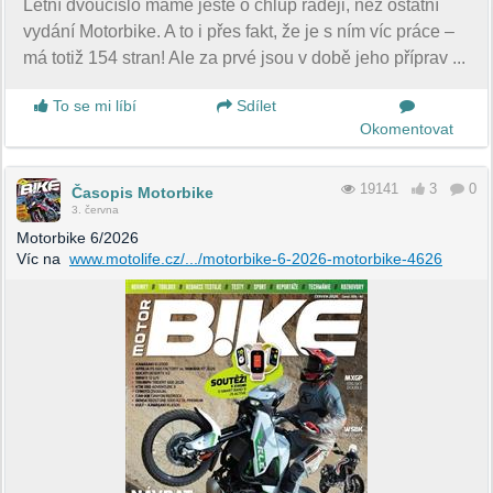
Letní dvoučíslo máme ještě o chlup raději, než ostatní
vydání Motorbike. A to i přes fakt, že je s ním víc práce –
má totiž 154 stran! Ale za prvé jsou v době jeho příprav ...
To se mi líbí
Sdílet
Okomentovat
19141
3
0
Časopis Motorbike
3. června
Motorbike 6/2026
Víc na
www.motolife.cz/.../motorbike-6-2026-motorbike-4626