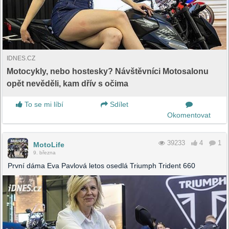
IDNES.CZ
Motocykly, nebo hostesky? Návštěvníci Motosalonu
opět nevěděli, kam dřív s očima
To se mi líbí
Sdílet
Okomentovat
39233
4
1
MotoLife
9. března
První dáma Eva Pavlová letos osedlá Triumph Trident 660