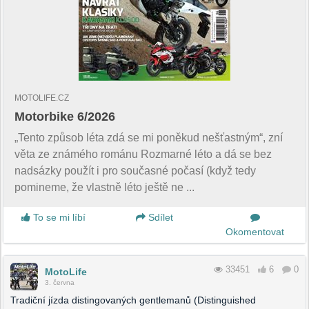
MOTOLIFE.CZ
Motorbike 6/2026
„Tento způsob léta zdá se mi poněkud nešťastným“, zní
věta ze známého románu Rozmarné léto a dá se bez
nadsázky použít i pro současné počasí (když tedy
pomineme, že vlastně léto ještě ne ...
To se mi líbí
Sdílet
Okomentovat
33451
6
0
MotoLife
3. června
Tradiční jízda distingovaných gentlemanů (Distinguished