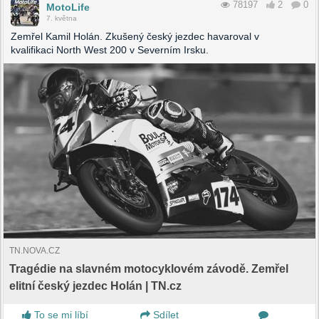
78197
2
0
MotoLife
7. května
Zemřel Kamil Holán. Zkušený český jezdec havaroval v
kvalifikaci North West 200 v Severním Irsku.
TN.NOVA.CZ
Tragédie na slavném motocyklovém závodě. Zemřel
elitní český jezdec Holán | TN.cz
To se mi líbí
Sdílet