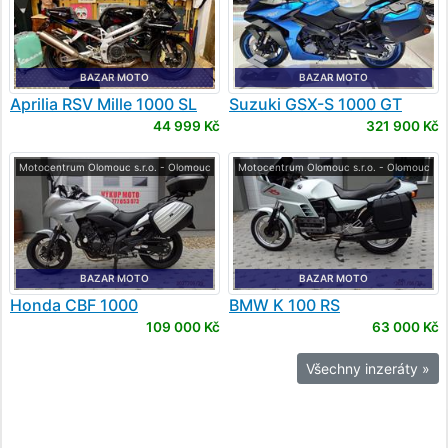
BAZAR MOTO
BAZAR MOTO
Aprilia
RSV Mille 1000 SL
Suzuki
GSX-S 1000 GT
Falco
44 999 Kč
321 900 Kč
Motocentrum Olomouc s.r.o. - Olomouc
Motocentrum Olomouc s.r.o. - Olomouc
BAZAR MOTO
BAZAR MOTO
Honda
CBF 1000
BMW
K 100 RS
109 000 Kč
63 000 Kč
Všechny inzeráty »