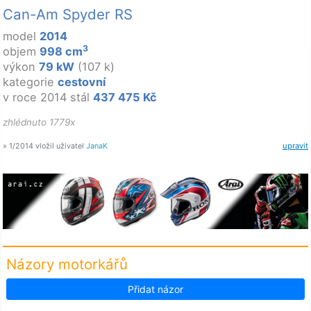
Can-Am Spyder RS
model
2014
3
objem
998 cm
výkon
79 kW
(107 k)
kategorie
cestovní
v roce 2014 stál
437 475 Kč
zhlédnuto 1779x
» 1/2014 vložil uživatel
JanaK
upravit
Názory motorkářů
Přidat názor