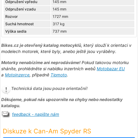
Odpružení vpředu
145 mm
Odpružení vzadu
145 mm
Rozvor
1727 mm
Suchá hmotnost
317 kg
Výška sedla
737 mm
Bikes.cz je otevřený katalog motocyklů
, který slouží k orientaci v
modelech motorek, které byly, anebo ještě jsou vyráběny.
Motorky nenabízíme ani neprodáváme!
Pokud takovou motorku
sháníte, prohlédněte si nabídku inzertních webů
Motobazar EU
a
Motoinzerce
, případně
Tipmoto
.
Technická data jsou pouze orientační!
Děkujeme, pokud nás upozorníte na chyby nebo nedostatky
katalogu.
feedback - napište nám
Diskuze k Can-Am Spyder RS