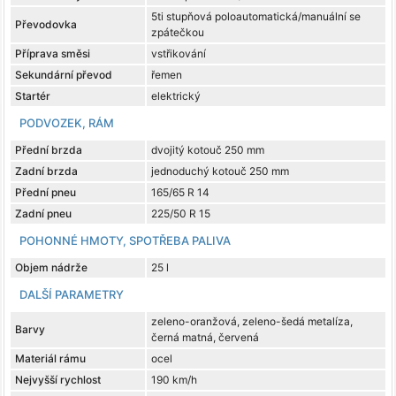
5ti stupňová poloautomatická/manuální se
Převodovka
zpátečkou
Příprava směsi
vstřikování
Sekundární převod
řemen
Startér
elektrický
PODVOZEK, RÁM
Přední brzda
dvojitý kotouč 250 mm
Zadní brzda
jednoduchý kotouč 250 mm
Přední pneu
165/65 R 14
Zadní pneu
225/50 R 15
POHONNÉ HMOTY, SPOTŘEBA PALIVA
Objem nádrže
25 l
DALŠÍ PARAMETRY
zeleno-oranžová, zeleno-šedá metalíza,
Barvy
černá matná, červená
Materiál rámu
ocel
Nejvyšší rychlost
190 km/h