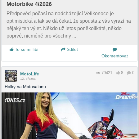
Motorbike 4/2026
Předpověď počasí na nadcházející Velikonoce je
optimistická a tak se dá čekat, že spousta z vás vyrazí na
nějaký ten výlet. Někdo už letos poněkolikáté, někdo
poprvé, nicméně pro všechny ...
To se mi líbí
Sdílet
Okomentovat
79421
8
0
MotoLife
12. března
Holky na Motosalonu