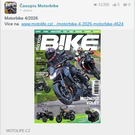
51399
5
0
Časopis Motorbike
7. dubna
Motorbike 4/2026
Více na
www.motolife.cz/.../motorbike-4-2026-motorbike-4624
MOTOLIFE.CZ