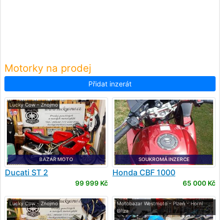
Motorky na prodej
Přidat inzerát
Lucky Cow - Znojmo
BAZAR MOTO
SOUKROMÁ INZERCE
Ducati
ST 2
Honda
CBF 1000
99 999 Kč
65 000 Kč
Lucky Cow - Znojmo
Motobazar Westmoto - Plzeň - Horní
Bříza