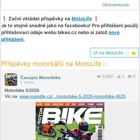
Okomentovat
❗️ Začni vkládat příspěvky na
MotoLife
❗️
Je to stejně snadné jako na facebooku! Pro přihlášení použij
přihlašovací údaje webu bikes.cz nebo si založ
nové
přihlášení
.
Jít na MotoLife
.cz
👈
Příspěvky motorkářů na MotoLife
.cz
51982
3
0
Časopis Motorbike
2. května
Motorbike 5/2026
Víc na
www.motolife.cz/.../motorbike-5-2026-motorbike-4625