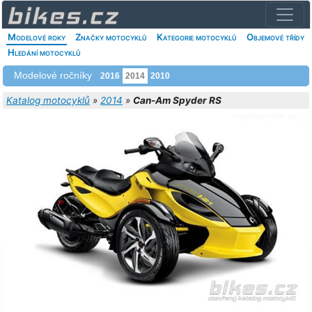
Modelové roky
Značky motocyklů
Kategorie motocyklů
Objemové třídy
Hledání motocyklů
Modelové ročníky
2016
2014
2010
Katalog motocyklů
»
2014
»
Can-Am Spyder RS