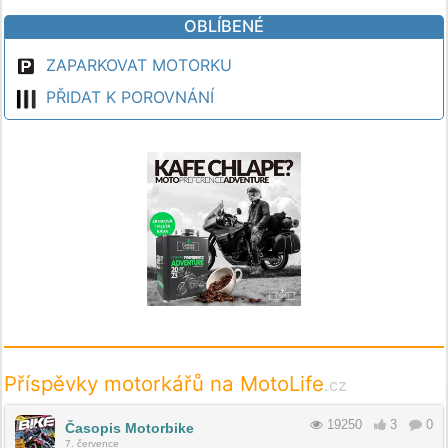
OBLÍBENÉ
ZAPARKOVAT MOTORKU
PŘIDAT K POROVNÁNÍ
Příspěvky motorkářů na MotoLife
.cz
19250
3
0
Časopis Motorbike
7. července