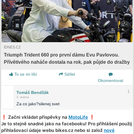
IDNES.CZ
Triumph Trident 660 pro první dámu Evu Pavlovou.
Přívětivého naháče dostala na rok, pak půjde do dražby
To se mi líbí
Sdílet
Okomentovat
1
Tomáš Bendžák
3. dubna
Za co jako?silenej svet
❗️ Začni vkládat příspěvky na
MotoLife
❗️
Je to stejně snadné jako na facebooku! Pro přihlášení použij
přihlašovací údaje webu bikes.cz nebo si založ
nové