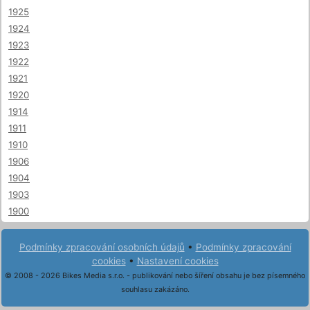
1925
1924
1923
1922
1921
1920
1914
1911
1910
1906
1904
1903
1900
Podmínky zpracování osobních údajů
•
Podmínky zpracování
cookies
•
Nastavení cookies
© 2008 - 2026 Bikes Media s.r.o. - publikování nebo šíření obsahu je bez písemného
souhlasu zakázáno.