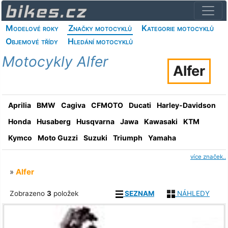
Modelové roky
Značky motocyklů
Kategorie motocyklů
Objemové třídy
Hledání motocyklů
Motocykly Alfer
Alfer
Aprilia
BMW
Cagiva
CFMOTO
Ducati
Harley-Davidson
Honda
Husaberg
Husqvarna
Jawa
Kawasaki
KTM
Kymco
Moto Guzzi
Suzuki
Triumph
Yamaha
více značek..
»
Alfer
Zobrazeno
3
položek
SEZNAM
NÁHLEDY