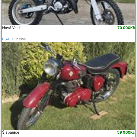
Nová Ves I
70 000Kč
BSA C 12
1956
Šlapanice
59 900Kč