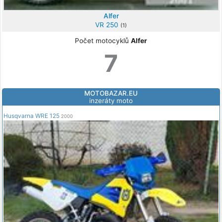
Alfer
VR 250
(1)
Počet motocyklů
Alfer
7
MOTOBAZAR.EU
inzeráty moto
Husqvarna WRE 125
2000