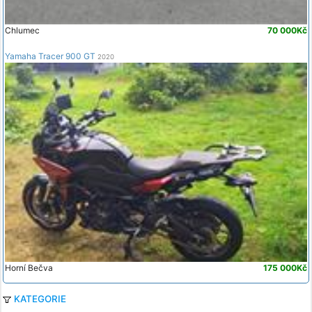
Chlumec
70 000Kč
Yamaha Tracer 900 GT
2020
Horní Bečva
175 000Kč
KATEGORIE