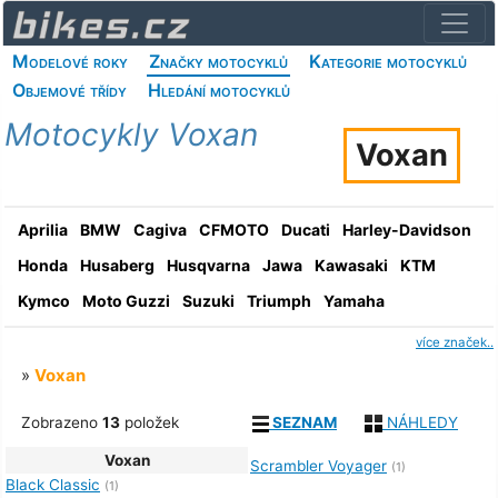
Modelové roky
Značky motocyklů
Kategorie motocyklů
Objemové třídy
Hledání motocyklů
Motocykly Voxan
Voxan
Aprilia
BMW
Cagiva
CFMOTO
Ducati
Harley-Davidson
Honda
Husaberg
Husqvarna
Jawa
Kawasaki
KTM
Kymco
Moto Guzzi
Suzuki
Triumph
Yamaha
více značek..
»
Voxan
Zobrazeno
13
položek
SEZNAM
NÁHLEDY
Voxan
Scrambler Voyager
(1)
Black Classic
(1)