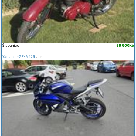
Šlapanice
59 900Kč
Yamaha YZF-R 125
2018