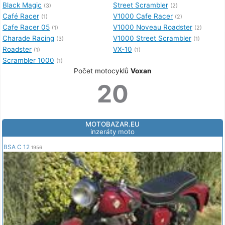
Black Magic
Street Scrambler
(3)
(2)
Café Racer
V1000 Cafe Racer
(1)
(2)
Cafe Racer 05
V1000 Noveau Roadster
(1)
(2)
Charade Racing
V1000 Street Scrambler
(3)
(1)
Roadster
VX-10
(1)
(1)
Scrambler 1000
(1)
Počet motocyklů
Voxan
20
MOTOBAZAR.EU
inzeráty moto
BSA C 12
1956